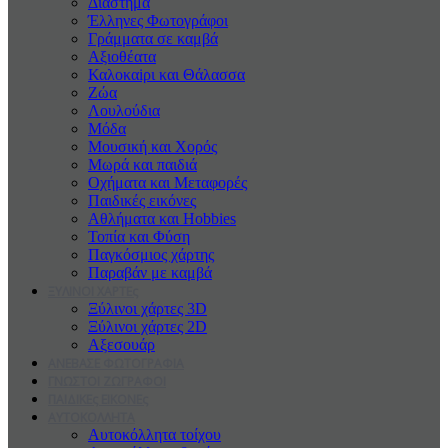
Διάστημα
Έλληνες Φωτογράφοι
Γράμματα σε καμβά
Αξιοθέατα
Καλοκαiρι και Θάλασσα
Ζώα
Λουλούδια
Μόδα
Μουσική και Χορός
Μωρά και παιδιά
Οχήματα και Μεταφορές
Παιδικές εικόνες
Αθλήματα και Hobbies
Τοπία και Φύση
Παγκόσμιος χάρτης
Παραβάν με καμβά
ΞΥΛΙΝΟΙ ΧΑΡΤΕς
Ξύλινοι χάρτες 3D
Ξύλινοι χάρτες 2D
Αξεσουάρ
ΑΝΕΒΑΣΕ ΦΩΤΟΓΡΑΦΙΑ
ΓΝΩΣΤΟΙ ΖΩΓΡΑΦΟΙ
ΠΑΙΔΙΚΕς ΕΙΚΟΝΕς
ΑΥΤΟΚΟΛΛΗΤΑ
Αυτοκόλλητα τοίχου