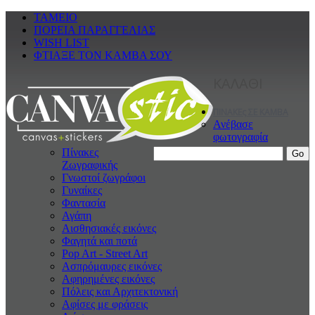
ΤΑΜΕΙΟ
ΠΟΡΕΙΑ ΠΑΡΑΓΓΕΛΙΑΣ
WISH LIST
ΦΤΙΑΞΕ ΤΟΝ ΚΑΜΒΑ ΣΟΥ
ΚΑΛΑΘΙ
ΠΙΝΑΚΕς ΣΕ ΚΑΜΒΑ
Ανέβασε
φωτογραφία
Πίνακες
Ζωγραφικής
Γνωστοί ζωγράφοι
Γυναίκες
Φαντασία
Αγάπη
Αισθησιακές εικόνες
Φαγητά και ποτά
Pop Art - Street Art
Ασπρόμαυρες εικόνες
Αφηρημένες εικόνες
Πόλεις και Αρχιτεκτονική
Αφίσες με φράσεις