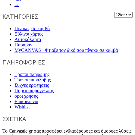
→
ΚΑΤΗΓΟΡΙΕΣ
Πίνακες σε καμβά
Ξύλινοι χάρτες
Αυτοκόλλητα
Παραβάν
MyCANVAS - Φτιάξε τον δικό σου πίνακα σε καμβά
ΠΛΗΡΟΦΟΡΙΕΣ
Τροποι πληρωμης
Τροποι παραλαβης
Συχνες ερωτησεις
Πορεια παραγγελιας
οροι χρησης
Επικοινωνια
Wishlist
ΣΧΕΤΙΚΑ
Το Canvastic.gr σας προσφέρει ενδιαφέρουσες και όμορφες λύσεις