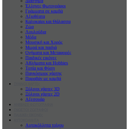
Διάστημα
Έλληνες Φωτογράφοι
Γράμματα σε καμβά
Αξιοθέατα
Καλοκαiρι και Θάλασσα
Ζώα
Λουλούδια
Μόδα
Μουσική και Χορός
Μωρά και παιδιά
Οχήματα και Μεταφορές
Παιδικές εικόνες
Αθλήματα και Hobbies
Τοπία και Φύση
Παγκόσμιος χάρτης
Παραβάν με καμβά
ΞΥΛΙΝΟΙ ΧΑΡΤΕς
Ξύλινοι χάρτες 3D
Ξύλινοι χάρτες 2D
Αξεσουάρ
ΑΝΕΒΑΣΕ ΦΩΤΟΓΡΑΦΙΑ
ΓΝΩΣΤΟΙ ΖΩΓΡΑΦΟΙ
ΠΑΙΔΙΚΕς ΕΙΚΟΝΕς
ΑΥΤΟΚΟΛΛΗΤΑ
Αυτοκόλλητα τοίχου