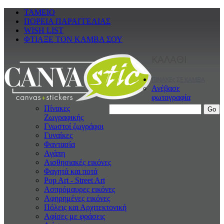
ΤΑΜΕΙΟ
ΠΟΡΕΙΑ ΠΑΡΑΓΓΕΛΙΑΣ
WISH LIST
ΦΤΙΑΞΕ ΤΟΝ ΚΑΜΒΑ ΣΟΥ
ΚΑΛΑΘΙ
ΠΙΝΑΚΕς ΣΕ ΚΑΜΒΑ
Ανέβασε
φωτογραφία
Πίνακες
Ζωγραφικής
Γνωστοί ζωγράφοι
Γυναίκες
Φαντασία
Αγάπη
Αισθησιακές εικόνες
Φαγητά και ποτά
Pop Art - Street Art
Ασπρόμαυρες εικόνες
Αφηρημένες εικόνες
Πόλεις και Αρχιτεκτονική
Αφίσες με φράσεις