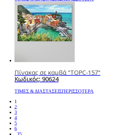
Πίνακας σε καμβά "TOPC-157"
Κωδικός: 90624
ΤΙΜΕΣ & ΔΙΑΣΤΑΣΕΙΣ
ΠΕΡΙΣΣΟΤΕΡΑ
1
2
3
4
5
6
..35