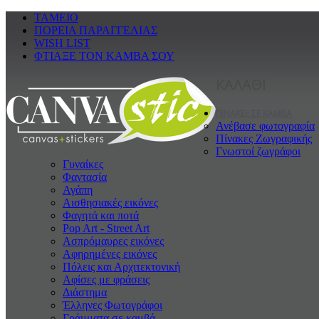
ΤΑΜΕΙΟ
ΠΟΡΕΙΑ ΠΑΡΑΓΓΕΛΙΑΣ
WISH LIST
ΦΤΙΑΞΕ ΤΟΝ ΚΑΜΒΑ ΣΟΥ
ΚΑΛΑΘΙ
ΠΙΝΑΚΕς ΣΕ ΚΑΜΒΑ
Ανέβασε φωτογραφία
Πίνακες Ζωγραφικής
Γνωστοί ζωγράφοι
Γυναίκες
Φαντασία
Αγάπη
Αισθησιακές εικόνες
Φαγητά και ποτά
Pop Art - Street Art
Ασπρόμαυρες εικόνες
Αφηρημένες εικόνες
Πόλεις και Αρχιτεκτονική
Αφίσες με φράσεις
Διάστημα
Έλληνες Φωτογράφοι
Γράμματα σε καμβά