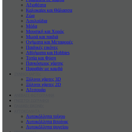
Αξιοθέατα
Καλοκαiρι και Θάλασσα
Ζώα
Λουλούδια
Μόδα
Μουσική και Χορός
Μωρά και παιδιά
Οχήματα και Μεταφορές
Παιδικές εικόνες
Αθλήματα και Hobbies
Τοπία και Φύση
Παγκόσμιος χάρτης
Παραβάν με καμβά
ΞΥΛΙΝΟΙ ΧΑΡΤΕς
Ξύλινοι χάρτες 3D
Ξύλινοι χάρτες 2D
Αξεσουάρ
ΑΝΕΒΑΣΕ ΦΩΤΟΓΡΑΦΙΑ
ΓΝΩΣΤΟΙ ΖΩΓΡΑΦΟΙ
ΠΑΙΔΙΚΕς ΕΙΚΟΝΕς
ΑΥΤΟΚΟΛΛΗΤΑ
Αυτοκόλλητα τοίχου
Αυτοκόλλητα βιτρίνας
Αυτοκόλλητα ψυγείου