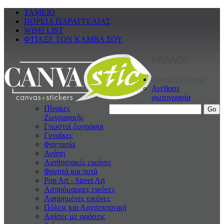
ΤΑΜΕΙΟ
ΠΟΡΕΙΑ ΠΑΡΑΓΓΕΛΙΑΣ
WISH LIST
ΦΤΙΑΞΕ ΤΟΝ ΚΑΜΒΑ ΣΟΥ
ΚΑΛΑΘΙ
ΠΙΝΑΚΕς ΣΕ ΚΑΜΒΑ
Ανέβασε
φωτογραφία
Πίνακες
Ζωγραφικής
Γνωστοί ζωγράφοι
Γυναίκες
Φαντασία
Αγάπη
Αισθησιακές εικόνες
Φαγητά και ποτά
Pop Art - Street Art
Ασπρόμαυρες εικόνες
Αφηρημένες εικόνες
Πόλεις και Αρχιτεκτονική
Αφίσες με φράσεις