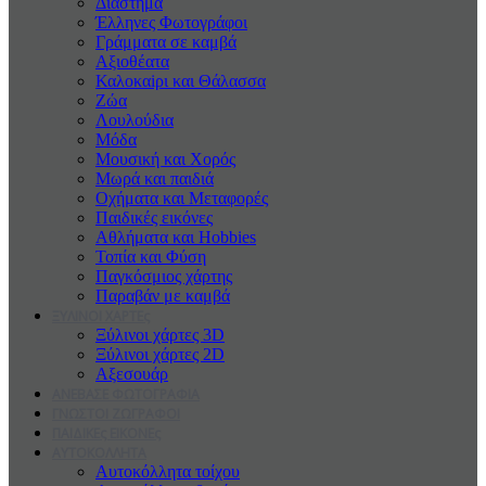
Διάστημα
Έλληνες Φωτογράφοι
Γράμματα σε καμβά
Αξιοθέατα
Καλοκαiρι και Θάλασσα
Ζώα
Λουλούδια
Μόδα
Μουσική και Χορός
Μωρά και παιδιά
Οχήματα και Μεταφορές
Παιδικές εικόνες
Αθλήματα και Hobbies
Τοπία και Φύση
Παγκόσμιος χάρτης
Παραβάν με καμβά
ΞΥΛΙΝΟΙ ΧΑΡΤΕς
Ξύλινοι χάρτες 3D
Ξύλινοι χάρτες 2D
Αξεσουάρ
ΑΝΕΒΑΣΕ ΦΩΤΟΓΡΑΦΙΑ
ΓΝΩΣΤΟΙ ΖΩΓΡΑΦΟΙ
ΠΑΙΔΙΚΕς ΕΙΚΟΝΕς
ΑΥΤΟΚΟΛΛΗΤΑ
Αυτοκόλλητα τοίχου