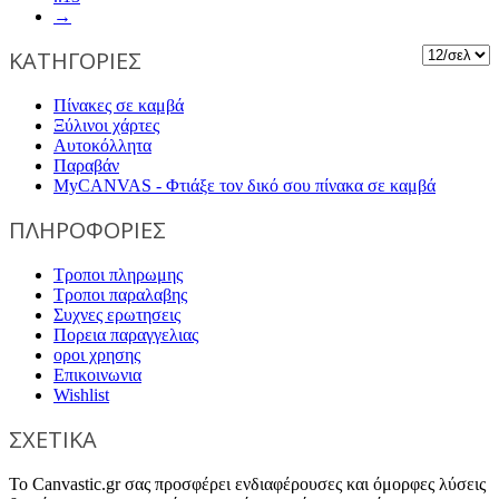
→
ΚΑΤΗΓΟΡΙΕΣ
Πίνακες σε καμβά
Ξύλινοι χάρτες
Αυτοκόλλητα
Παραβάν
MyCANVAS - Φτιάξε τον δικό σου πίνακα σε καμβά
ΠΛΗΡΟΦΟΡΙΕΣ
Τροποι πληρωμης
Τροποι παραλαβης
Συχνες ερωτησεις
Πορεια παραγγελιας
οροι χρησης
Επικοινωνια
Wishlist
ΣΧΕΤΙΚΑ
Το Canvastic.gr σας προσφέρει ενδιαφέρουσες και όμορφες λύσεις