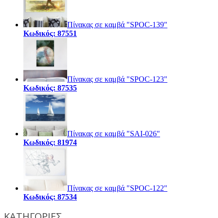
Πίνακας σε καμβά "SPOC-139"
Κωδικός: 87551
Πίνακας σε καμβά "SPOC-123"
Κωδικός: 87535
Πίνακας σε καμβά "SAI-026"
Κωδικός: 81974
Πίνακας σε καμβά "SPOC-122"
Κωδικός: 87534
ΚΑΤΗΓΟΡΙΕΣ