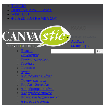
ΤΑΜΕΙΟ
ΠΟΡΕΙΑ ΠΑΡΑΓΓΕΛΙΑΣ
WISH LIST
ΦΤΙΑΞΕ ΤΟΝ ΚΑΜΒΑ ΣΟΥ
ΚΑΛΑΘΙ
ΠΙΝΑΚΕς ΣΕ ΚΑΜΒΑ
Ανέβασε
φωτογραφία
Πίνακες
Ζωγραφικής
Γνωστοί ζωγράφοι
Γυναίκες
Φαντασία
Αγάπη
Αισθησιακές εικόνες
Φαγητά και ποτά
Pop Art - Street Art
Ασπρόμαυρες εικόνες
Αφηρημένες εικόνες
Πόλεις και Αρχιτεκτονική
Αφίσες με φράσεις