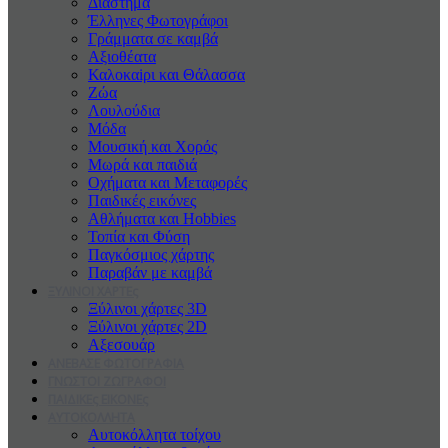
Διάστημα
Έλληνες Φωτογράφοι
Γράμματα σε καμβά
Αξιοθέατα
Καλοκαiρι και Θάλασσα
Ζώα
Λουλούδια
Μόδα
Μουσική και Χορός
Μωρά και παιδιά
Οχήματα και Μεταφορές
Παιδικές εικόνες
Αθλήματα και Hobbies
Τοπία και Φύση
Παγκόσμιος χάρτης
Παραβάν με καμβά
ΞΥΛΙΝΟΙ ΧΑΡΤΕς
Ξύλινοι χάρτες 3D
Ξύλινοι χάρτες 2D
Αξεσουάρ
ΑΝΕΒΑΣΕ ΦΩΤΟΓΡΑΦΙΑ
ΓΝΩΣΤΟΙ ΖΩΓΡΑΦΟΙ
ΠΑΙΔΙΚΕς ΕΙΚΟΝΕς
ΑΥΤΟΚΟΛΛΗΤΑ
Αυτοκόλλητα τοίχου