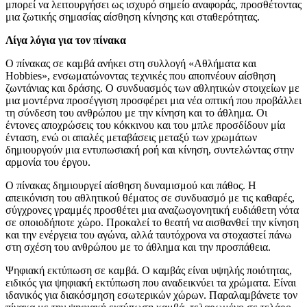
μπορεί να λειτουργήσει ως ισχυρό σημείο αναφοράς, προσθέτοντας
μια ζωτικής σημασίας αίσθηση κίνησης και σταθερότητας.
Λίγα λόγια για τον πίνακα
Ο πίνακας σε καμβά ανήκει στη συλλογή «Αθλήματα και
Hobbies», ενσωματώνοντας τεχνικές που αποπνέουν αίσθηση
ζωντάνιας και δράσης. Ο συνδυασμός των αθλητικών στοιχείων με
μια μοντέρνα προσέγγιση προσφέρει μια νέα οπτική που προβάλλει
τη σύνδεση του ανθρώπου με την κίνηση και το άθλημα. Οι
έντονες αποχρώσεις του κόκκινου και του μπλε προσδίδουν μία
ένταση, ενώ οι απαλές μεταβάσεις μεταξύ των χρωμάτων
δημιουργούν μια εντυπωσιακή ροή και κίνηση, συντελώντας στην
αρμονία του έργου.
Ο πίνακας δημιουργεί αίσθηση δυναμισμού και πάθος. Η
απεικόνιση του αθλητικού θέματος σε συνδυασμό με τις καθαρές,
σύγχρονες γραμμές προσθέτει μια αναζωογονητική ευδιάθετη νότα
σε οποιοδήποτε χώρο. Προκαλεί το θεατή να αισθανθεί την κίνηση
και την ενέργεια του αγώνα, αλλά ταυτόχρονα να στοχαστεί πάνω
στη σχέση του ανθρώπου με το άθλημα και την προσπάθεια.
Ψηφιακή εκτύπωση σε καμβά. Ο καμβάς είναι υψηλής ποιότητας,
ειδικός για ψηφιακή εκτύπωση που αναδεικνύει τα χρώματα. Είναι
ιδανικός για διακόσμηση εσωτερικών χώρων. Παραλαμβάνετε τον