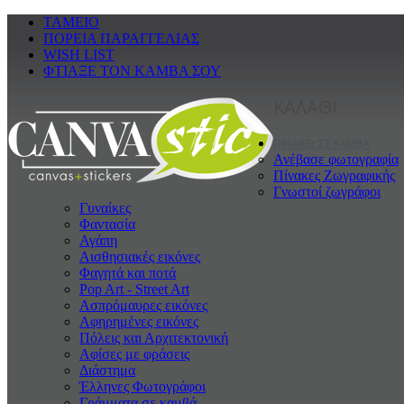
ΤΑΜΕΙΟ
ΠΟΡΕΙΑ ΠΑΡΑΓΓΕΛΙΑΣ
WISH LIST
ΦΤΙΑΞΕ ΤΟΝ ΚΑΜΒΑ ΣΟΥ
ΚΑΛΑΘΙ
ΠΙΝΑΚΕς ΣΕ ΚΑΜΒΑ
Ανέβασε φωτογραφία
Πίνακες Ζωγραφικής
Γνωστοί ζωγράφοι
Γυναίκες
Φαντασία
Αγάπη
Αισθησιακές εικόνες
Φαγητά και ποτά
Pop Art - Street Art
Ασπρόμαυρες εικόνες
Αφηρημένες εικόνες
Πόλεις και Αρχιτεκτονική
Αφίσες με φράσεις
Διάστημα
Έλληνες Φωτογράφοι
Γράμματα σε καμβά