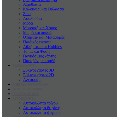
Αξιοθέατα
Καλοκαiρι και Θάλασσα
Ζώα
Λουλούδια
Μόδα
Μουσική και Χορός
Μωρά και παιδιά
Οχήματα και Μεταφορές
Παιδικές εικόνες
Αθλήματα και Hobbies
Τοπία και Φύση
Παγκόσμιος χάρτης
Παραβάν με καμβά
ΞΥΛΙΝΟΙ ΧΑΡΤΕς
Ξύλινοι χάρτες 3D
Ξύλινοι χάρτες 2D
Αξεσουάρ
ΑΝΕΒΑΣΕ ΦΩΤΟΓΡΑΦΙΑ
ΓΝΩΣΤΟΙ ΖΩΓΡΑΦΟΙ
ΠΑΙΔΙΚΕς ΕΙΚΟΝΕς
ΑΥΤΟΚΟΛΛΗΤΑ
Αυτοκόλλητα τοίχου
Αυτοκόλλητα βιτρίνας
Αυτοκόλλητα ψυγείου