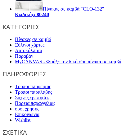
Πίνακας σε καμβά "CLO-132"
Κωδικός: 80240
ΚΑΤΗΓΟΡΙΕΣ
Πίνακες σε καμβά
Ξύλινοι χάρτες
Αυτοκόλλητα
Παραβάν
MyCANVAS - Φτιάξε τον δικό σου πίνακα σε καμβά
ΠΛΗΡΟΦΟΡΙΕΣ
Τροποι πληρωμης
Τροποι παραλαβης
Συχνες ερωτησεις
Πορεια παραγγελιας
οροι χρησης
Επικοινωνια
Wishlist
ΣΧΕΤΙΚΑ