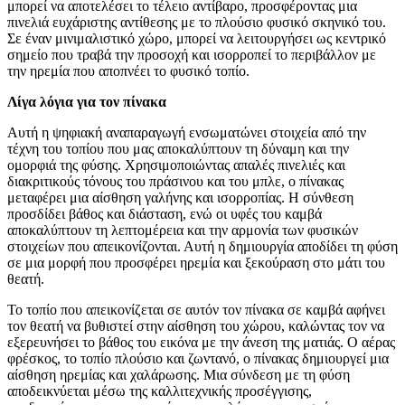
μπορεί να αποτελέσει το τέλειο αντίβαρο, προσφέροντας μια
πινελιά ευχάριστης αντίθεσης με το πλούσιο φυσικό σκηνικό του.
Σε έναν μινιμαλιστικό χώρο, μπορεί να λειτουργήσει ως κεντρικό
σημείο που τραβά την προσοχή και ισορροπεί το περιβάλλον με
την ηρεμία που αποπνέει το φυσικό τοπίο.
Λίγα λόγια για τον πίνακα
Αυτή η ψηφιακή αναπαραγωγή ενσωματώνει στοιχεία από την
τέχνη του τοπίου που μας αποκαλύπτουν τη δύναμη και την
ομορφιά της φύσης. Χρησιμοποιώντας απαλές πινελιές και
διακριτικούς τόνους του πράσινου και του μπλε, ο πίνακας
μεταφέρει μια αίσθηση γαλήνης και ισορροπίας. Η σύνθεση
προσδίδει βάθος και διάσταση, ενώ οι υφές του καμβά
αποκαλύπτουν τη λεπτομέρεια και την αρμονία των φυσικών
στοιχείων που απεικονίζονται. Αυτή η δημιουργία αποδίδει τη φύση
σε μια μορφή που προσφέρει ηρεμία και ξεκούραση στο μάτι του
θεατή.
Το τοπίο που απεικονίζεται σε αυτόν τον πίνακα σε καμβά αφήνει
τον θεατή να βυθιστεί στην αίσθηση του χώρου, καλώντας τον να
εξερευνήσει το βάθος του εικόνα με την άνεση της ματιάς. Ο αέρας
φρέσκος, το τοπίο πλούσιο και ζωντανό, ο πίνακας δημιουργεί μια
αίσθηση ηρεμίας και χαλάρωσης. Μια σύνδεση με τη φύση
αποδεικνύεται μέσω της καλλιτεχνικής προσέγγισης,