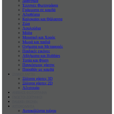
Διάστημα
Έλληνες Φωτογράφοι
Γράμματα σε καμβά
Αξιοθέατα
Καλοκαiρι και Θάλασσα
Ζώα
Λουλούδια
Μόδα
Μουσική και Χορός
Μωρά και παιδιά
Οχήματα και Μεταφορές
Παιδικές εικόνες
Αθλήματα και Hobbies
Τοπία και Φύση
Παγκόσμιος χάρτης
Παραβάν με καμβά
ΞΥΛΙΝΟΙ ΧΑΡΤΕς
Ξύλινοι χάρτες 3D
Ξύλινοι χάρτες 2D
Αξεσουάρ
ΑΝΕΒΑΣΕ ΦΩΤΟΓΡΑΦΙΑ
ΓΝΩΣΤΟΙ ΖΩΓΡΑΦΟΙ
ΠΑΙΔΙΚΕς ΕΙΚΟΝΕς
ΑΥΤΟΚΟΛΛΗΤΑ
Αυτοκόλλητα τοίχου