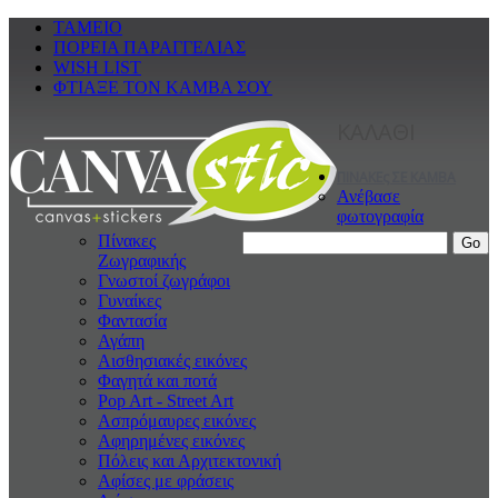
ΤΑΜΕΙΟ
ΠΟΡΕΙΑ ΠΑΡΑΓΓΕΛΙΑΣ
WISH LIST
ΦΤΙΑΞΕ ΤΟΝ ΚΑΜΒΑ ΣΟΥ
ΚΑΛΑΘΙ
ΠΙΝΑΚΕς ΣΕ ΚΑΜΒΑ
Ανέβασε
φωτογραφία
Πίνακες
Ζωγραφικής
Γνωστοί ζωγράφοι
Γυναίκες
Φαντασία
Αγάπη
Αισθησιακές εικόνες
Φαγητά και ποτά
Pop Art - Street Art
Ασπρόμαυρες εικόνες
Αφηρημένες εικόνες
Πόλεις και Αρχιτεκτονική
Αφίσες με φράσεις