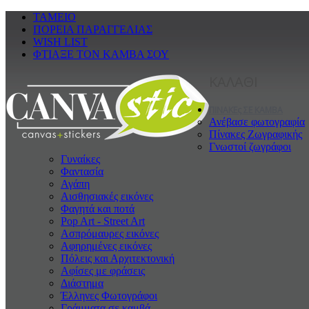
ΤΑΜΕΙΟ
ΠΟΡΕΙΑ ΠΑΡΑΓΓΕΛΙΑΣ
WISH LIST
ΦΤΙΑΞΕ ΤΟΝ ΚΑΜΒΑ ΣΟΥ
ΚΑΛΑΘΙ
ΠΙΝΑΚΕς ΣΕ ΚΑΜΒΑ
Ανέβασε φωτογραφία
Πίνακες Ζωγραφικής
Γνωστοί ζωγράφοι
Γυναίκες
Φαντασία
Αγάπη
Αισθησιακές εικόνες
Φαγητά και ποτά
Pop Art - Street Art
Ασπρόμαυρες εικόνες
Αφηρημένες εικόνες
Πόλεις και Αρχιτεκτονική
Αφίσες με φράσεις
Διάστημα
Έλληνες Φωτογράφοι
Γράμματα σε καμβά