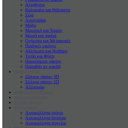
Αξιοθέατα
Καλοκαiρι και Θάλασσα
Ζώα
Λουλούδια
Μόδα
Μουσική και Χορός
Μωρά και παιδιά
Οχήματα και Μεταφορές
Παιδικές εικόνες
Αθλήματα και Hobbies
Τοπία και Φύση
Παγκόσμιος χάρτης
Παραβάν με καμβά
ΞΥΛΙΝΟΙ ΧΑΡΤΕς
Ξύλινοι χάρτες 3D
Ξύλινοι χάρτες 2D
Αξεσουάρ
ΑΝΕΒΑΣΕ ΦΩΤΟΓΡΑΦΙΑ
ΓΝΩΣΤΟΙ ΖΩΓΡΑΦΟΙ
ΠΑΙΔΙΚΕς ΕΙΚΟΝΕς
ΑΥΤΟΚΟΛΛΗΤΑ
Αυτοκόλλητα τοίχου
Αυτοκόλλητα βιτρίνας
Αυτοκόλλητα ψυγείου