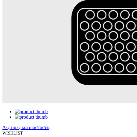
Δες τιμες και διαστασεις
WISHLIST