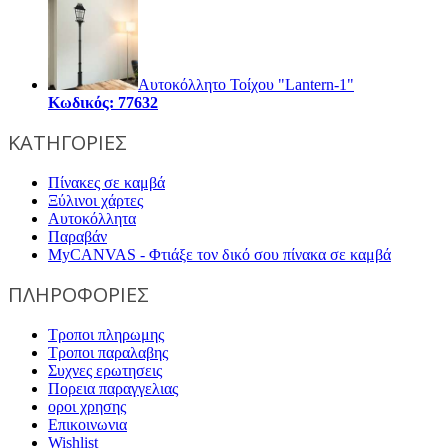
Αυτοκόλλητο Τοίχου "Lantern-1"
Κωδικός: 77632
ΚΑΤΗΓΟΡΙΕΣ
Πίνακες σε καμβά
Ξύλινοι χάρτες
Αυτοκόλλητα
Παραβάν
MyCANVAS - Φτιάξε τον δικό σου πίνακα σε καμβά
ΠΛΗΡΟΦΟΡΙΕΣ
Τροποι πληρωμης
Τροποι παραλαβης
Συχνες ερωτησεις
Πορεια παραγγελιας
οροι χρησης
Επικοινωνια
Wishlist