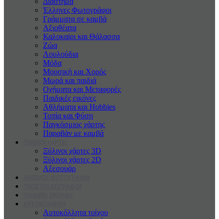
Διάστημα
Έλληνες Φωτογράφοι
Γράμματα σε καμβά
Αξιοθέατα
Καλοκαiρι και Θάλασσα
Ζώα
Λουλούδια
Μόδα
Μουσική και Χορός
Μωρά και παιδιά
Οχήματα και Μεταφορές
Παιδικές εικόνες
Αθλήματα και Hobbies
Τοπία και Φύση
Παγκόσμιος χάρτης
Παραβάν με καμβά
ΞΥΛΙΝΟΙ ΧΑΡΤΕς
Ξύλινοι χάρτες 3D
Ξύλινοι χάρτες 2D
Αξεσουάρ
ΑΝΕΒΑΣΕ ΦΩΤΟΓΡΑΦΙΑ
ΓΝΩΣΤΟΙ ΖΩΓΡΑΦΟΙ
ΠΑΙΔΙΚΕς ΕΙΚΟΝΕς
ΑΥΤΟΚΟΛΛΗΤΑ
Αυτοκόλλητα τοίχου