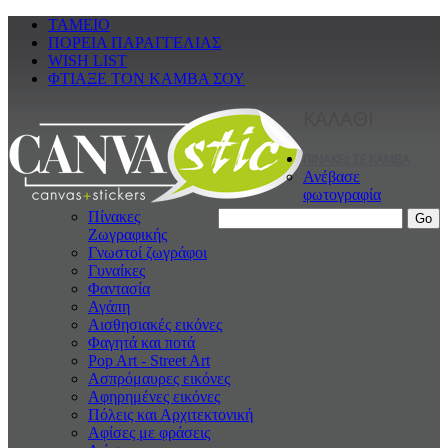
ΤΑΜΕΙΟ
ΠΟΡΕΙΑ ΠΑΡΑΓΓΕΛΙΑΣ
WISH LIST
ΦΤΙΑΞΕ ΤΟΝ ΚΑΜΒΑ ΣΟΥ
ΚΑΛΑΘΙ
ΠΙΝΑΚΕς ΣΕ ΚΑΜΒΑ
Ανέβασε
φωτογραφία
Πίνακες
Ζωγραφικής
Γνωστοί ζωγράφοι
Γυναίκες
Φαντασία
Αγάπη
Αισθησιακές εικόνες
Φαγητά και ποτά
Pop Art - Street Art
Ασπρόμαυρες εικόνες
Αφηρημένες εικόνες
Πόλεις και Αρχιτεκτονική
Αφίσες με φράσεις