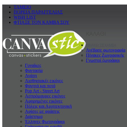
ΤΑΜΕΙΟ
ΠΟΡΕΙΑ ΠΑΡΑΓΓΕΛΙΑΣ
WISH LIST
ΦΤΙΑΞΕ ΤΟΝ ΚΑΜΒΑ ΣΟΥ
ΚΑΛΑΘΙ
ΠΙΝΑΚΕς ΣΕ ΚΑΜΒΑ
Ανέβασε φωτογραφία
Πίνακες Ζωγραφικής
Γνωστοί ζωγράφοι
Γυναίκες
Φαντασία
Αγάπη
Αισθησιακές εικόνες
Φαγητά και ποτά
Pop Art - Street Art
Ασπρόμαυρες εικόνες
Αφηρημένες εικόνες
Πόλεις και Αρχιτεκτονική
Αφίσες με φράσεις
Διάστημα
Έλληνες Φωτογράφοι
Γράμματα σε καμβά