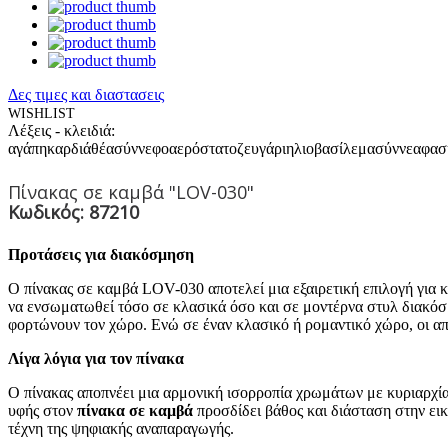
Δες τιμες και διαστασεις
WISHLIST
Λέξεις - κλειδιά:
αγάπη
καρδιά
θέα
σύννεφο
αερόστατο
ζευγάρι
ηλιοβασίλεμα
σύννεαφα
σ
Πίνακας σε καμβά "LOV-030"
Κωδικός: 87210
Προτάσεις για διακόσμηση
Ο πίνακας σε καμβά LOV-030 αποτελεί μια εξαιρετική επιλογή για 
να ενσωματωθεί τόσο σε κλασικά όσο και σε μοντέρνα στυλ διακόσμη
φορτώνουν τον χώρο. Ενώ σε έναν κλασικό ή ρομαντικό χώρο, οι απ
Λίγα λόγια για τον πίνακα
Ο πίνακας αποπνέει μια αρμονική ισορροπία χρωμάτων με κυριαρχία 
υφής στον
πίνακα σε καμβά
προσδίδει βάθος και διάσταση στην εικ
τέχνη της ψηφιακής αναπαραγωγής.