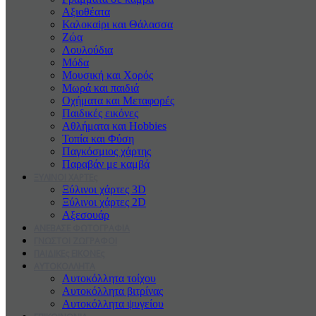
Αξιοθέατα
Καλοκαiρι και Θάλασσα
Ζώα
Λουλούδια
Μόδα
Μουσική και Χορός
Μωρά και παιδιά
Οχήματα και Μεταφορές
Παιδικές εικόνες
Αθλήματα και Hobbies
Τοπία και Φύση
Παγκόσμιος χάρτης
Παραβάν με καμβά
ΞΥΛΙΝΟΙ ΧΑΡΤΕς
Ξύλινοι χάρτες 3D
Ξύλινοι χάρτες 2D
Αξεσουάρ
ΑΝΕΒΑΣΕ ΦΩΤΟΓΡΑΦΙΑ
ΓΝΩΣΤΟΙ ΖΩΓΡΑΦΟΙ
ΠΑΙΔΙΚΕς ΕΙΚΟΝΕς
ΑΥΤΟΚΟΛΛΗΤΑ
Αυτοκόλλητα τοίχου
Αυτοκόλλητα βιτρίνας
Αυτοκόλλητα ψυγείου