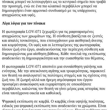
πίνακας μπορεί να λειτουργήσει ως το κεντρικό σημείο που τραβά
την προσοχή, ενώ σε ένα πιο κλασικό περιβάλλον μπορεί να
δημιουργήσει έναν αρμονικό συνδυασμό με τις υπάρχουσες
αποχρώσεις και υφές.
Λίγα λόγια για τον πίνακα
Η φωτογραφία LOV-071 ξεχωρίζει για τις ραφιναρισμένες
αποχρώσεις των χρωμάτων της. Η σύνθεση βασίζεται σε ζεστές
και απαλές τονικότητες, που επιτυγχάνουν μια αισθητική άνεσης
και κομψότητας. Οι υφές και οι λεπτομέρειες της φωτογραφίας
δίνουν ζωή στο έργο, αναδεικνύοντας την περίτεχνη σύνθεση και
δημιουργώντας μια αίσθηση βάθους. Κάθε πινελιά της εκτύπωσης
αναδεικνύει τη δημιουργικότητα και την ευαισθησία του θέματος.
Η φωτογραφία LOV-071 αποπνέει μια συναίσθηση γαλήνης και
ενότητας. Με την απεικόνιση αγάπης και τρυφερότητας, παρακινεί
τον θεατή να αναλογιστεί τις πολύτιμες στιγμές και τις σχέσεις στη
ζωή του. Η ζωηρή αλλά και ήρεμη ατμόσφαιρα του έργου
προσφέρει ανακούφιση και ευχαρίστηση σε οποιοδήποτε
περιβάλλον, καλώντας τον θεατή να γίνει μέρος μιας ιστορίας που
είναι ταυτόχρονα οικεία και καθολική.
Ψηφιακή εκτύπωση σε καμβά. Ο καμβάς είναι υψηλής ποιότητας,
ειδικός για ψηφιακή εκτύπωση που αναδεικνύει τα χρώματα. Είναι