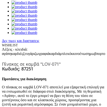
Δες τιμες και διαστασεις
WISHLIST
Λέξεις - κλειδιά:
αγάπη
καρδιές
ζευγάρι
ζωγραφιά
καρδιά
μπλε
κόκκινο
ένωση
μωβ
πορτοκ
Πίνακας σε καμβά "LOV-071"
Κωδικός: 87251
Προτάσεις για διακόσμηση
Ο πίνακας σε καμβά LOV-071 αποτελεί μια εξαιρετική επιλογή για
να ενσωματωθεί σε διάφορα στυλ διακόσμησης. Με τη θεματική
«Αγάπη», αυτό το έργο μπορεί να βρει τη θέση του τόσο σε
μοντέρνους όσο και σε κλασικούς χώρους, προσφέροντας μια
ζεστή και ρομαντική ατμόσφαιρα. Σε έναν μινιμαλιστικό χώρο, ο