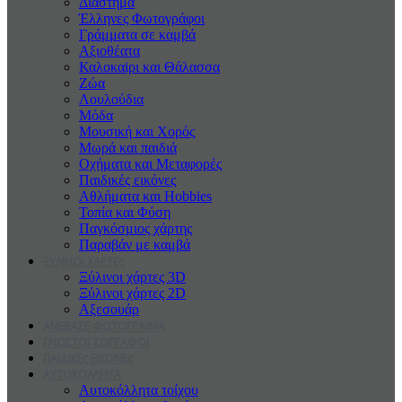
Διάστημα
Έλληνες Φωτογράφοι
Γράμματα σε καμβά
Αξιοθέατα
Καλοκαiρι και Θάλασσα
Ζώα
Λουλούδια
Μόδα
Μουσική και Χορός
Μωρά και παιδιά
Οχήματα και Μεταφορές
Παιδικές εικόνες
Αθλήματα και Hobbies
Τοπία και Φύση
Παγκόσμιος χάρτης
Παραβάν με καμβά
ΞΥΛΙΝΟΙ ΧΑΡΤΕς
Ξύλινοι χάρτες 3D
Ξύλινοι χάρτες 2D
Αξεσουάρ
ΑΝΕΒΑΣΕ ΦΩΤΟΓΡΑΦΙΑ
ΓΝΩΣΤΟΙ ΖΩΓΡΑΦΟΙ
ΠΑΙΔΙΚΕς ΕΙΚΟΝΕς
ΑΥΤΟΚΟΛΛΗΤΑ
Αυτοκόλλητα τοίχου