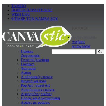
ΤΑΜΕΙΟ
ΠΟΡΕΙΑ ΠΑΡΑΓΓΕΛΙΑΣ
WISH LIST
ΦΤΙΑΞΕ ΤΟΝ ΚΑΜΒΑ ΣΟΥ
ΚΑΛΑΘΙ
ΠΙΝΑΚΕς ΣΕ ΚΑΜΒΑ
Ανέβασε
φωτογραφία
Πίνακες
Ζωγραφικής
Γνωστοί ζωγράφοι
Γυναίκες
Φαντασία
Αγάπη
Αισθησιακές εικόνες
Φαγητά και ποτά
Pop Art - Street Art
Ασπρόμαυρες εικόνες
Αφηρημένες εικόνες
Πόλεις και Αρχιτεκτονική
Αφίσες με φράσεις