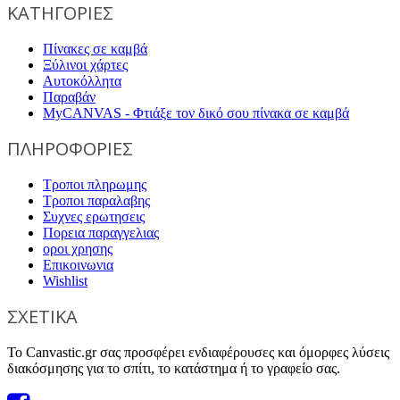
ΚΑΤΗΓΟΡΙΕΣ
Πίνακες σε καμβά
Ξύλινοι χάρτες
Αυτοκόλλητα
Παραβάν
MyCANVAS - Φτιάξε τον δικό σου πίνακα σε καμβά
ΠΛΗΡΟΦΟΡΙΕΣ
Τροποι πληρωμης
Τροποι παραλαβης
Συχνες ερωτησεις
Πορεια παραγγελιας
οροι χρησης
Επικοινωνια
Wishlist
ΣΧΕΤΙΚΑ
Το Canvastic.gr σας προσφέρει ενδιαφέρουσες και όμορφες λύσεις
διακόσμησης για το σπίτι, το κατάστημα ή το γραφείο σας.