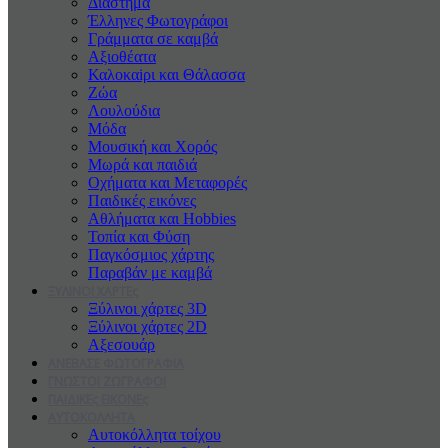
Διάστημα
Έλληνες Φωτογράφοι
Γράμματα σε καμβά
Αξιοθέατα
Καλοκαiρι και Θάλασσα
Ζώα
Λουλούδια
Μόδα
Μουσική και Χορός
Μωρά και παιδιά
Οχήματα και Μεταφορές
Παιδικές εικόνες
Αθλήματα και Hobbies
Τοπία και Φύση
Παγκόσμιος χάρτης
Παραβάν με καμβά
ΞΥΛΙΝΟΙ ΧΑΡΤΕς
Ξύλινοι χάρτες 3D
Ξύλινοι χάρτες 2D
Αξεσουάρ
ΑΝΕΒΑΣΕ ΦΩΤΟΓΡΑΦΙΑ
ΓΝΩΣΤΟΙ ΖΩΓΡΑΦΟΙ
ΠΑΙΔΙΚΕς ΕΙΚΟΝΕς
ΑΥΤΟΚΟΛΛΗΤΑ
Αυτοκόλλητα τοίχου