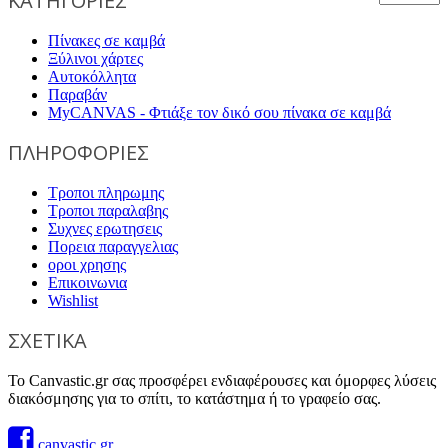
ΚΑΤΗΓΟΡΙΕΣ
Πίνακες σε καμβά
Ξύλινοι χάρτες
Αυτοκόλλητα
Παραβάν
MyCANVAS - Φτιάξε τον δικό σου πίνακα σε καμβά
ΠΛΗΡΟΦΟΡΙΕΣ
Τροποι πληρωμης
Τροποι παραλαβης
Συχνες ερωτησεις
Πορεια παραγγελιας
οροι χρησης
Επικοινωνια
Wishlist
ΣΧΕΤΙΚΑ
Το Canvastic.gr σας προσφέρει ενδιαφέρουσες και όμορφες λύσεις
διακόσμησης για το σπίτι, το κατάστημα ή το γραφείο σας.
canvastic.gr