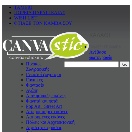
ΤΑΜΕΙΟ
ΠΟΡΕΙΑ ΠΑΡΑΓΓΕΛΙΑΣ
WISH LIST
ΦΤΙΑΞΕ ΤΟΝ ΚΑΜΒΑ ΣΟΥ
ΚΑΛΑΘΙ
ΠΙΝΑΚΕς ΣΕ ΚΑΜΒΑ
Ανέβασε
φωτογραφία
Πίνακες
Ζωγραφικής
Γνωστοί ζωγράφοι
Γυναίκες
Φαντασία
Αγάπη
Αισθησιακές εικόνες
Φαγητά και ποτά
Pop Art - Street Art
Ασπρόμαυρες εικόνες
Αφηρημένες εικόνες
Πόλεις και Αρχιτεκτονική
Αφίσες με φράσεις