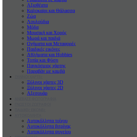
Αξιοθέατα
Καλοκαiρι και Θάλασσα
Ζώα
Λουλούδια
Μόδα
Μουσική και Χορός
Μωρά και παιδιά
Οχήματα και Μεταφορές
Παιδικές εικόνες
Αθλήματα και Hobbies
Τοπία και Φύση
Παγκόσμιος χάρτης
Παραβάν με καμβά
ΞΥΛΙΝΟΙ ΧΑΡΤΕς
Ξύλινοι χάρτες 3D
Ξύλινοι χάρτες 2D
Αξεσουάρ
ΑΝΕΒΑΣΕ ΦΩΤΟΓΡΑΦΙΑ
ΓΝΩΣΤΟΙ ΖΩΓΡΑΦΟΙ
ΠΑΙΔΙΚΕς ΕΙΚΟΝΕς
ΑΥΤΟΚΟΛΛΗΤΑ
Αυτοκόλλητα τοίχου
Αυτοκόλλητα βιτρίνας
Αυτοκόλλητα ψυγείου