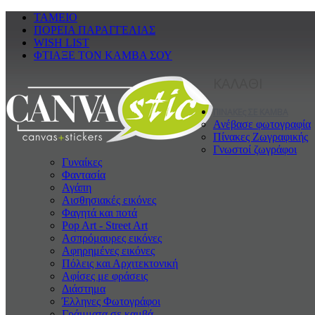
ΤΑΜΕΙΟ
ΠΟΡΕΙΑ ΠΑΡΑΓΓΕΛΙΑΣ
WISH LIST
ΦΤΙΑΞΕ ΤΟΝ ΚΑΜΒΑ ΣΟΥ
ΚΑΛΑΘΙ
ΠΙΝΑΚΕς ΣΕ ΚΑΜΒΑ
Ανέβασε φωτογραφία
Πίνακες Ζωγραφικής
Γνωστοί ζωγράφοι
Γυναίκες
Φαντασία
Αγάπη
Αισθησιακές εικόνες
Φαγητά και ποτά
Pop Art - Street Art
Ασπρόμαυρες εικόνες
Αφηρημένες εικόνες
Πόλεις και Αρχιτεκτονική
Αφίσες με φράσεις
Διάστημα
Έλληνες Φωτογράφοι
Γράμματα σε καμβά