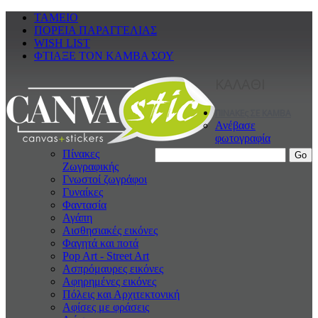
ΤΑΜΕΙΟ
ΠΟΡΕΙΑ ΠΑΡΑΓΓΕΛΙΑΣ
WISH LIST
ΦΤΙΑΞΕ ΤΟΝ ΚΑΜΒΑ ΣΟΥ
ΚΑΛΑΘΙ
ΠΙΝΑΚΕς ΣΕ ΚΑΜΒΑ
Ανέβασε
φωτογραφία
Πίνακες
Ζωγραφικής
Γνωστοί ζωγράφοι
Γυναίκες
Φαντασία
Αγάπη
Αισθησιακές εικόνες
Φαγητά και ποτά
Pop Art - Street Art
Ασπρόμαυρες εικόνες
Αφηρημένες εικόνες
Πόλεις και Αρχιτεκτονική
Αφίσες με φράσεις