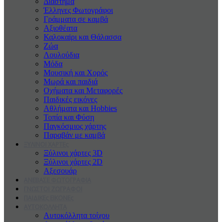
Διάστημα
Έλληνες Φωτογράφοι
Γράμματα σε καμβά
Αξιοθέατα
Καλοκαiρι και Θάλασσα
Ζώα
Λουλούδια
Μόδα
Μουσική και Χορός
Μωρά και παιδιά
Οχήματα και Μεταφορές
Παιδικές εικόνες
Αθλήματα και Hobbies
Τοπία και Φύση
Παγκόσμιος χάρτης
Παραβάν με καμβά
ΞΥΛΙΝΟΙ ΧΑΡΤΕς
Ξύλινοι χάρτες 3D
Ξύλινοι χάρτες 2D
Αξεσουάρ
ΑΝΕΒΑΣΕ ΦΩΤΟΓΡΑΦΙΑ
ΓΝΩΣΤΟΙ ΖΩΓΡΑΦΟΙ
ΠΑΙΔΙΚΕς ΕΙΚΟΝΕς
ΑΥΤΟΚΟΛΛΗΤΑ
Αυτοκόλλητα τοίχου