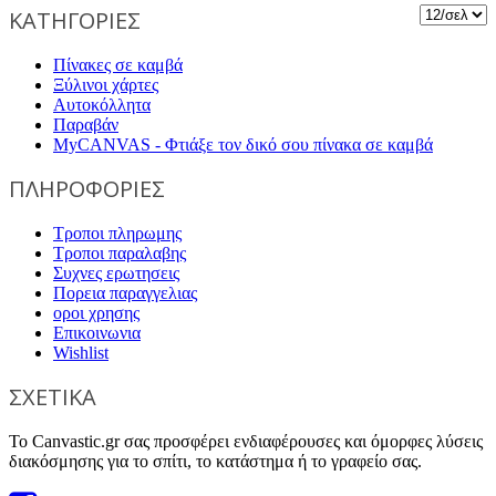
ΚΑΤΗΓΟΡΙΕΣ
Πίνακες σε καμβά
Ξύλινοι χάρτες
Αυτοκόλλητα
Παραβάν
MyCANVAS - Φτιάξε τον δικό σου πίνακα σε καμβά
ΠΛΗΡΟΦΟΡΙΕΣ
Τροποι πληρωμης
Τροποι παραλαβης
Συχνες ερωτησεις
Πορεια παραγγελιας
οροι χρησης
Επικοινωνια
Wishlist
ΣΧΕΤΙΚΑ
Το Canvastic.gr σας προσφέρει ενδιαφέρουσες και όμορφες λύσεις
διακόσμησης για το σπίτι, το κατάστημα ή το γραφείο σας.