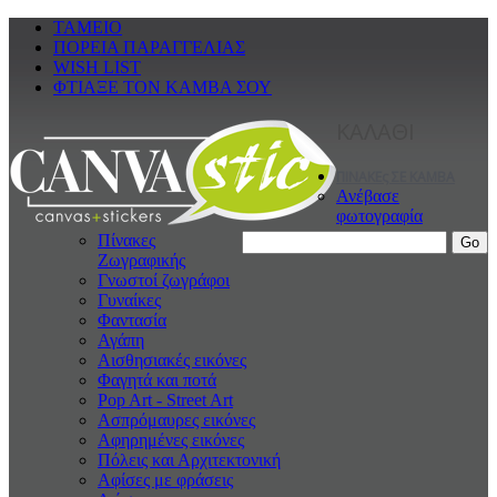
ΤΑΜΕΙΟ
ΠΟΡΕΙΑ ΠΑΡΑΓΓΕΛΙΑΣ
WISH LIST
ΦΤΙΑΞΕ ΤΟΝ ΚΑΜΒΑ ΣΟΥ
ΚΑΛΑΘΙ
ΠΙΝΑΚΕς ΣΕ ΚΑΜΒΑ
Ανέβασε
φωτογραφία
Πίνακες
Ζωγραφικής
Γνωστοί ζωγράφοι
Γυναίκες
Φαντασία
Αγάπη
Αισθησιακές εικόνες
Φαγητά και ποτά
Pop Art - Street Art
Ασπρόμαυρες εικόνες
Αφηρημένες εικόνες
Πόλεις και Αρχιτεκτονική
Αφίσες με φράσεις