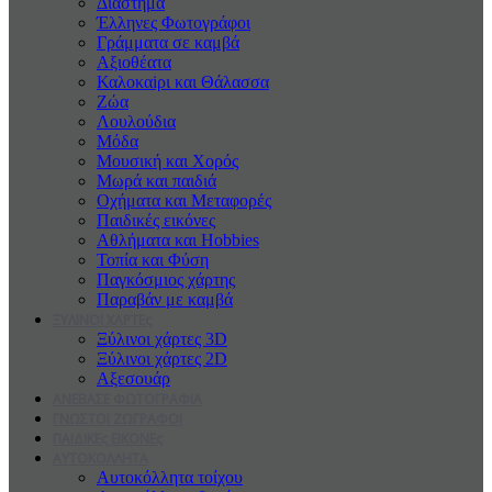
Διάστημα
Έλληνες Φωτογράφοι
Γράμματα σε καμβά
Αξιοθέατα
Καλοκαiρι και Θάλασσα
Ζώα
Λουλούδια
Μόδα
Μουσική και Χορός
Μωρά και παιδιά
Οχήματα και Μεταφορές
Παιδικές εικόνες
Αθλήματα και Hobbies
Τοπία και Φύση
Παγκόσμιος χάρτης
Παραβάν με καμβά
ΞΥΛΙΝΟΙ ΧΑΡΤΕς
Ξύλινοι χάρτες 3D
Ξύλινοι χάρτες 2D
Αξεσουάρ
ΑΝΕΒΑΣΕ ΦΩΤΟΓΡΑΦΙΑ
ΓΝΩΣΤΟΙ ΖΩΓΡΑΦΟΙ
ΠΑΙΔΙΚΕς ΕΙΚΟΝΕς
ΑΥΤΟΚΟΛΛΗΤΑ
Αυτοκόλλητα τοίχου