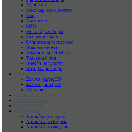
Αξιοθέατα
Καλοκαiρι και Θάλασσα
Ζώα
Λουλούδια
Μόδα
Μουσική και Χορός
Μωρά και παιδιά
Οχήματα και Μεταφορές
Παιδικές εικόνες
Αθλήματα και Hobbies
Τοπία και Φύση
Παγκόσμιος χάρτης
Παραβάν με καμβά
ΞΥΛΙΝΟΙ ΧΑΡΤΕς
Ξύλινοι χάρτες 3D
Ξύλινοι χάρτες 2D
Αξεσουάρ
ΑΝΕΒΑΣΕ ΦΩΤΟΓΡΑΦΙΑ
ΓΝΩΣΤΟΙ ΖΩΓΡΑΦΟΙ
ΠΑΙΔΙΚΕς ΕΙΚΟΝΕς
ΑΥΤΟΚΟΛΛΗΤΑ
Αυτοκόλλητα τοίχου
Αυτοκόλλητα βιτρίνας
Αυτοκόλλητα ψυγείου