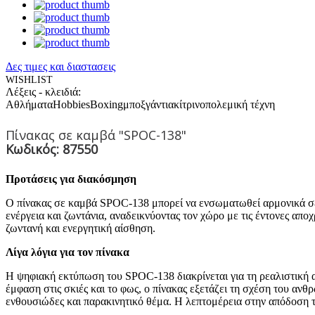
Δες τιμες και διαστασεις
WISHLIST
Λέξεις - κλειδιά:
Αθλήματα
Hobbies
Boxing
μποξ
γάντια
κίτρινο
πολεμική τέχνη
Πίνακας σε καμβά "SPOC-138"
Κωδικός: 87550
Προτάσεις για διακόσμηση
Ο πίνακας σε καμβά SPOC-138 μπορεί να ενσωματωθεί αρμονικά σε
ενέργεια και ζωντάνια, αναδεικνύοντας τον χώρο με τις έντονες αποχ
ζωντανή και ενεργητική αίσθηση.
Λίγα λόγια για τον πίνακα
Η ψηφιακή εκτύπωση του SPOC-138 διακρίνεται για τη ρεαλιστική α
έμφαση στις σκιές και το φως, ο πίνακας εξετάζει τη σχέση του ανθ
ενθουσιώδες και παρακινητικό θέμα. Η λεπτομέρεια στην απόδοση τ