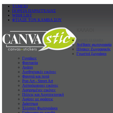
ΤΑΜΕΙΟ
ΠΟΡΕΙΑ ΠΑΡΑΓΓΕΛΙΑΣ
WISH LIST
ΦΤΙΑΞΕ ΤΟΝ ΚΑΜΒΑ ΣΟΥ
ΚΑΛΑΘΙ
ΠΙΝΑΚΕς ΣΕ ΚΑΜΒΑ
Ανέβασε φωτογραφία
Πίνακες Ζωγραφικής
Γνωστοί ζωγράφοι
Γυναίκες
Φαντασία
Αγάπη
Αισθησιακές εικόνες
Φαγητά και ποτά
Pop Art - Street Art
Ασπρόμαυρες εικόνες
Αφηρημένες εικόνες
Πόλεις και Αρχιτεκτονική
Αφίσες με φράσεις
Διάστημα
Έλληνες Φωτογράφοι
Γράμματα σε καμβά