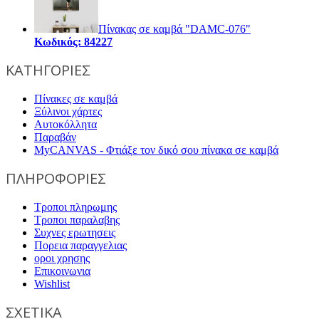
Πίνακας σε καμβά "DAMC-076"
Κωδικός: 84227
ΚΑΤΗΓΟΡΙΕΣ
Πίνακες σε καμβά
Ξύλινοι χάρτες
Αυτοκόλλητα
Παραβάν
MyCANVAS - Φτιάξε τον δικό σου πίνακα σε καμβά
ΠΛΗΡΟΦΟΡΙΕΣ
Τροποι πληρωμης
Τροποι παραλαβης
Συχνες ερωτησεις
Πορεια παραγγελιας
οροι χρησης
Επικοινωνια
Wishlist
ΣΧΕΤΙΚΑ