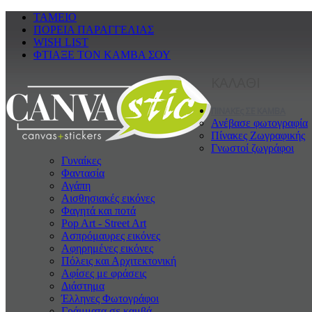
ΤΑΜΕΙΟ
ΠΟΡΕΙΑ ΠΑΡΑΓΓΕΛΙΑΣ
WISH LIST
ΦΤΙΑΞΕ ΤΟΝ ΚΑΜΒΑ ΣΟΥ
ΚΑΛΑΘΙ
ΠΙΝΑΚΕς ΣΕ ΚΑΜΒΑ
Ανέβασε φωτογραφία
Πίνακες Ζωγραφικής
Γνωστοί ζωγράφοι
Γυναίκες
Φαντασία
Αγάπη
Αισθησιακές εικόνες
Φαγητά και ποτά
Pop Art - Street Art
Ασπρόμαυρες εικόνες
Αφηρημένες εικόνες
Πόλεις και Αρχιτεκτονική
Αφίσες με φράσεις
Διάστημα
Έλληνες Φωτογράφοι
Γράμματα σε καμβά