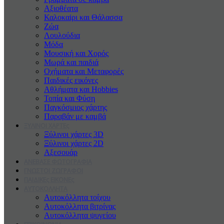
Αξιοθέατα
Καλοκαiρι και Θάλασσα
Ζώα
Λουλούδια
Μόδα
Μουσική και Χορός
Μωρά και παιδιά
Οχήματα και Μεταφορές
Παιδικές εικόνες
Αθλήματα και Hobbies
Τοπία και Φύση
Παγκόσμιος χάρτης
Παραβάν με καμβά
ΞΥΛΙΝΟΙ ΧΑΡΤΕς
Ξύλινοι χάρτες 3D
Ξύλινοι χάρτες 2D
Αξεσουάρ
ΑΝΕΒΑΣΕ ΦΩΤΟΓΡΑΦΙΑ
ΓΝΩΣΤΟΙ ΖΩΓΡΑΦΟΙ
ΠΑΙΔΙΚΕς ΕΙΚΟΝΕς
ΑΥΤΟΚΟΛΛΗΤΑ
Αυτοκόλλητα τοίχου
Αυτοκόλλητα βιτρίνας
Αυτοκόλλητα ψυγείου