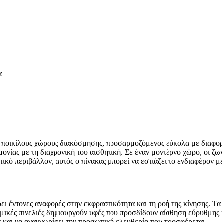
α
ποικίλους χώρους διακόσμησης, προσαρμοζόμενος εύκολα με διαφορε
ονίας με τη διαχρονική του αισθητική. Σε έναν μοντέρνο χώρο, οι ζω
τικό περιβάλλον, αυτός ο πίνακας μπορεί να εστιάζει το ενδιαφέρον μ
ει έντονες αναφορές στην εκφραστικότητα και τη ροή της κίνησης. Τα
ναμικές πινελιές δημιουργούν υφές που προσδίδουν αίσθηση εύρυθμης 
ς και να αναγνωρίσει την προσωπική ελευθερία που προσφέρεται.