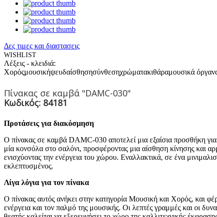
Δες τιμες και διαστασεις
WISHLIST
Λέξεις - κλειδιά:
Χορός
μουσική
ψευδαίσθηση
σύνθεση
χρώματα
κιθάρα
μουσικά όργαν
Πίνακας σε καμβά "DAMC-030"
Κωδικός: 84181
Προτάσεις για διακόσμηση
O πίνακας σε καμβά DAMC-030 αποτελεί μια εξαίσια προσθήκη για 
μία κονσόλα στο σαλόνι, προσφέροντας μια αίσθηση κίνησης και αρμ
ενισχύοντας την ενέργεια του χώρου. Εναλλακτικά, σε ένα μινιμαλισ
εκλεπτυσμένος.
Λίγα λόγια για τον πίνακα
Ο πίνακας αυτός ανήκει στην κατηγορία Μουσική και Χορός, και φέρ
ενέργεια και τον παλμό της μουσικής. Οι λεπτές γραμμές και οι δυ
θεατής καλείται να εξερευνήσει το χώρο της καλλιτεχνικής έκφραση