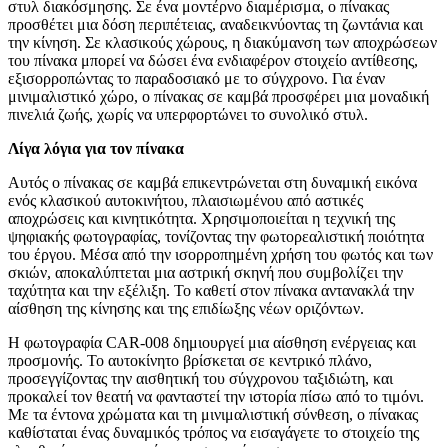
στυλ διακόσμησης. Σε ένα μοντέρνο διαμέρισμα, ο πίνακας
προσθέτει μια δόση περιπέτειας, αναδεικνύοντας τη ζωντάνια και
την κίνηση. Σε κλασικούς χώρους, η διακύμανση των αποχρώσεων
του πίνακα μπορεί να δώσει ένα ενδιαφέρον στοιχείο αντίθεσης,
εξισορροπώντας το παραδοσιακό με το σύγχρονο. Για έναν
μινιμαλιστικό χώρο, ο πίνακας σε καμβά προσφέρει μια μοναδική
πινελιά ζωής, χωρίς να υπερφορτώνει το συνολικό στυλ.
Λίγα λόγια για τον πίνακα
Αυτός ο πίνακας σε καμβά επικεντρώνεται στη δυναμική εικόνα
ενός κλασικού αυτοκινήτου, πλαισιωμένου από αστικές
αποχρώσεις και κινητικότητα. Χρησιμοποιείται η τεχνική της
ψηφιακής φωτογραφίας, τονίζοντας την φωτορεαλιστική ποιότητα
του έργου. Μέσα από την ισορροπημένη χρήση του φωτός και των
σκιών, αποκαλύπτεται μια αστρική σκηνή που συμβολίζει την
ταχύτητα και την εξέλιξη. Το καθετί στον πίνακα αντανακλά την
αίσθηση της κίνησης και της επιδίωξης νέων οριζόντων.
Η φωτογραφία CAR-008 δημιουργεί μια αίσθηση ενέργειας και
προσμονής. Το αυτοκίνητο βρίσκεται σε κεντρικό πλάνο,
προσεγγίζοντας την αισθητική του σύγχρονου ταξιδιώτη, και
προκαλεί τον θεατή να φανταστεί την ιστορία πίσω από το τιμόνι.
Με τα έντονα χρώματα και τη μινιμαλιστική σύνθεση, ο πίνακας
καθίσταται ένας δυναμικός τρόπος να εισαγάγετε το στοιχείο της