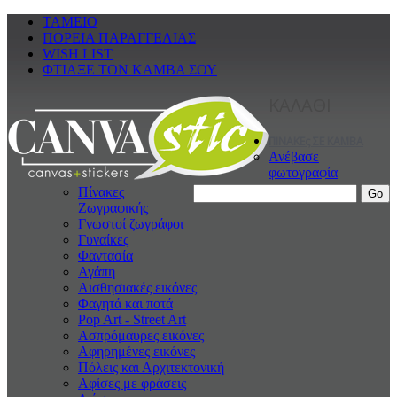
ΤΑΜΕΙΟ
ΠΟΡΕΙΑ ΠΑΡΑΓΓΕΛΙΑΣ
WISH LIST
ΦΤΙΑΞΕ ΤΟΝ ΚΑΜΒΑ ΣΟΥ
ΚΑΛΑΘΙ
ΠΙΝΑΚΕς ΣΕ ΚΑΜΒΑ
Ανέβασε
φωτογραφία
Πίνακες
Ζωγραφικής
Γνωστοί ζωγράφοι
Γυναίκες
Φαντασία
Αγάπη
Αισθησιακές εικόνες
Φαγητά και ποτά
Pop Art - Street Art
Ασπρόμαυρες εικόνες
Αφηρημένες εικόνες
Πόλεις και Αρχιτεκτονική
Αφίσες με φράσεις