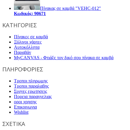
Πίνακας σε καμβά "VEHC-012"
Κωδικός: 90671
ΚΑΤΗΓΟΡΙΕΣ
Πίνακες σε καμβά
Ξύλινοι χάρτες
Αυτοκόλλητα
Παραβάν
MyCANVAS - Φτιάξε τον δικό σου πίνακα σε καμβά
ΠΛΗΡΟΦΟΡΙΕΣ
Τροποι πληρωμης
Τροποι παραλαβης
Συχνες ερωτησεις
Πορεια παραγγελιας
οροι χρησης
Επικοινωνια
Wishlist
ΣΧΕΤΙΚΑ