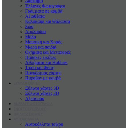
Διάστημα
Έλληνες Φωτογράφοι
Γράμματα σε καμβά
Αξιοθέατα
Καλοκαiρι και Θάλασσα
Ζώα
Λουλούδια
Μόδα
Μουσική και Χορός
Μωρά και παιδιά
Οχήματα και Μεταφορές
Παιδικές εικόνες
Αθλήματα και Hobbies
Τοπία και Φύση
Παγκόσμιος χάρτης
Παραβάν με καμβά
ΞΥΛΙΝΟΙ ΧΑΡΤΕς
Ξύλινοι χάρτες 3D
Ξύλινοι χάρτες 2D
Αξεσουάρ
ΑΝΕΒΑΣΕ ΦΩΤΟΓΡΑΦΙΑ
ΓΝΩΣΤΟΙ ΖΩΓΡΑΦΟΙ
ΠΑΙΔΙΚΕς ΕΙΚΟΝΕς
ΑΥΤΟΚΟΛΛΗΤΑ
Αυτοκόλλητα τοίχου