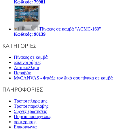
Κωδικός: 79981
Πίνακας σε καμβά "ACMC-160"
Κωδικός: 90139
ΚΑΤΗΓΟΡΙΕΣ
Πίνακες σε καμβά
Ξύλινοι χάρτες
Αυτοκόλλητα
Παραβάν
MyCANVAS - Φτιάξε τον δικό σου πίνακα σε καμβά
ΠΛΗΡΟΦΟΡΙΕΣ
Τροποι πληρωμης
Τροποι παραλαβης
Συχνες ερωτησεις
Πορεια παραγγελιας
οροι χρησης
Επικοινωνια