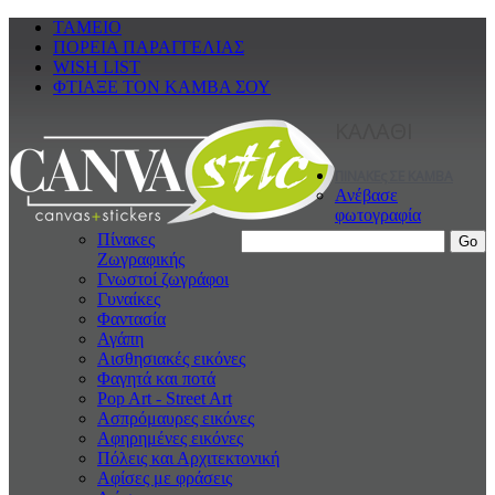
ΤΑΜΕΙΟ
ΠΟΡΕΙΑ ΠΑΡΑΓΓΕΛΙΑΣ
WISH LIST
ΦΤΙΑΞΕ ΤΟΝ ΚΑΜΒΑ ΣΟΥ
ΚΑΛΑΘΙ
ΠΙΝΑΚΕς ΣΕ ΚΑΜΒΑ
Ανέβασε
φωτογραφία
Πίνακες
Ζωγραφικής
Γνωστοί ζωγράφοι
Γυναίκες
Φαντασία
Αγάπη
Αισθησιακές εικόνες
Φαγητά και ποτά
Pop Art - Street Art
Ασπρόμαυρες εικόνες
Αφηρημένες εικόνες
Πόλεις και Αρχιτεκτονική
Αφίσες με φράσεις