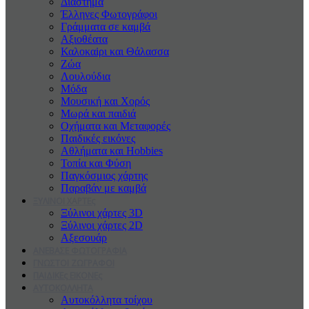
Διάστημα
Έλληνες Φωτογράφοι
Γράμματα σε καμβά
Αξιοθέατα
Καλοκαiρι και Θάλασσα
Ζώα
Λουλούδια
Μόδα
Μουσική και Χορός
Μωρά και παιδιά
Οχήματα και Μεταφορές
Παιδικές εικόνες
Αθλήματα και Hobbies
Τοπία και Φύση
Παγκόσμιος χάρτης
Παραβάν με καμβά
ΞΥΛΙΝΟΙ ΧΑΡΤΕς
Ξύλινοι χάρτες 3D
Ξύλινοι χάρτες 2D
Αξεσουάρ
ΑΝΕΒΑΣΕ ΦΩΤΟΓΡΑΦΙΑ
ΓΝΩΣΤΟΙ ΖΩΓΡΑΦΟΙ
ΠΑΙΔΙΚΕς ΕΙΚΟΝΕς
ΑΥΤΟΚΟΛΛΗΤΑ
Αυτοκόλλητα τοίχου