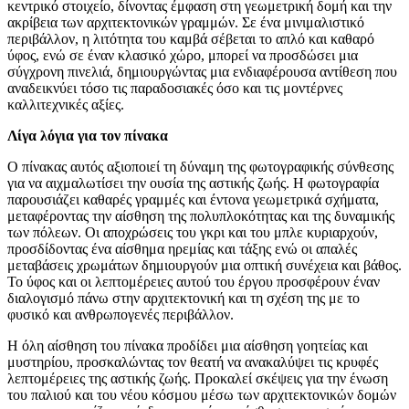
κεντρικό στοιχείο, δίνοντας έμφαση στη γεωμετρική δομή και την
ακρίβεια των αρχιτεκτονικών γραμμών. Σε ένα μινιμαλιστικό
περιβάλλον, η λιτότητα του καμβά σέβεται το απλό και καθαρό
ύφος, ενώ σε έναν κλασικό χώρο, μπορεί να προσδώσει μια
σύγχρονη πινελιά, δημιουργώντας μια ενδιαφέρουσα αντίθεση που
αναδεικνύει τόσο τις παραδοσιακές όσο και τις μοντέρνες
καλλιτεχνικές αξίες.
Λίγα λόγια για τον πίνακα
Ο πίνακας αυτός αξιοποιεί τη δύναμη της φωτογραφικής σύνθεσης
για να αιχμαλωτίσει την ουσία της αστικής ζωής. Η φωτογραφία
παρουσιάζει καθαρές γραμμές και έντονα γεωμετρικά σχήματα,
μεταφέροντας την αίσθηση της πολυπλοκότητας και της δυναμικής
των πόλεων. Οι αποχρώσεις του γκρι και του μπλε κυριαρχούν,
προσδίδοντας ένα αίσθημα ηρεμίας και τάξης ενώ οι απαλές
μεταβάσεις χρωμάτων δημιουργούν μια οπτική συνέχεια και βάθος.
Το ύφος και οι λεπτομέρειες αυτού του έργου προσφέρουν έναν
διαλογισμό πάνω στην αρχιτεκτονική και τη σχέση της με το
φυσικό και ανθρωπογενές περιβάλλον.
Η όλη αίσθηση του πίνακα προδίδει μια αίσθηση γοητείας και
μυστηρίου, προσκαλώντας τον θεατή να ανακαλύψει τις κρυφές
λεπτομέρειες της αστικής ζωής. Προκαλεί σκέψεις για την ένωση
του παλιού και του νέου κόσμου μέσω των αρχιτεκτονικών δομών