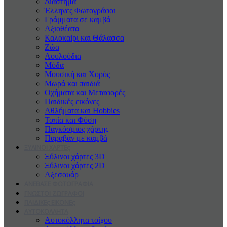
Διάστημα
Έλληνες Φωτογράφοι
Γράμματα σε καμβά
Αξιοθέατα
Καλοκαiρι και Θάλασσα
Ζώα
Λουλούδια
Μόδα
Μουσική και Χορός
Μωρά και παιδιά
Οχήματα και Μεταφορές
Παιδικές εικόνες
Αθλήματα και Hobbies
Τοπία και Φύση
Παγκόσμιος χάρτης
Παραβάν με καμβά
ΞΥΛΙΝΟΙ ΧΑΡΤΕς
Ξύλινοι χάρτες 3D
Ξύλινοι χάρτες 2D
Αξεσουάρ
ΑΝΕΒΑΣΕ ΦΩΤΟΓΡΑΦΙΑ
ΓΝΩΣΤΟΙ ΖΩΓΡΑΦΟΙ
ΠΑΙΔΙΚΕς ΕΙΚΟΝΕς
ΑΥΤΟΚΟΛΛΗΤΑ
Αυτοκόλλητα τοίχου