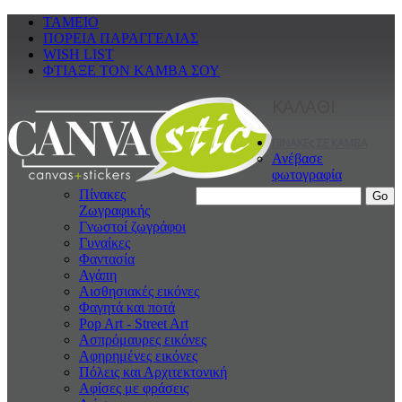
ΤΑΜΕΙΟ
ΠΟΡΕΙΑ ΠΑΡΑΓΓΕΛΙΑΣ
WISH LIST
ΦΤΙΑΞΕ ΤΟΝ ΚΑΜΒΑ ΣΟΥ
ΚΑΛΑΘΙ
ΠΙΝΑΚΕς ΣΕ ΚΑΜΒΑ
Ανέβασε
φωτογραφία
Πίνακες
Ζωγραφικής
Γνωστοί ζωγράφοι
Γυναίκες
Φαντασία
Αγάπη
Αισθησιακές εικόνες
Φαγητά και ποτά
Pop Art - Street Art
Ασπρόμαυρες εικόνες
Αφηρημένες εικόνες
Πόλεις και Αρχιτεκτονική
Αφίσες με φράσεις