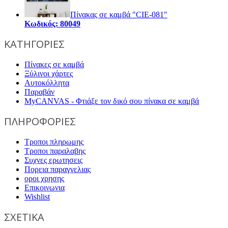
Πίνακας σε καμβά "CIE-081"
Κωδικός: 80049
ΚΑΤΗΓΟΡΙΕΣ
Πίνακες σε καμβά
Ξύλινοι χάρτες
Αυτοκόλλητα
Παραβάν
MyCANVAS - Φτιάξε τον δικό σου πίνακα σε καμβά
ΠΛΗΡΟΦΟΡΙΕΣ
Τροποι πληρωμης
Τροποι παραλαβης
Συχνες ερωτησεις
Πορεια παραγγελιας
οροι χρησης
Επικοινωνια
Wishlist
ΣΧΕΤΙΚΑ