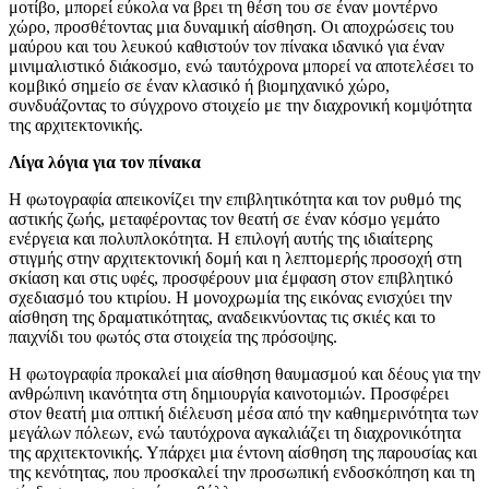
μοτίβο, μπορεί εύκολα να βρει τη θέση του σε έναν μοντέρνο
χώρο, προσθέτοντας μια δυναμική αίσθηση. Οι αποχρώσεις του
μαύρου και του λευκού καθιστούν τον πίνακα ιδανικό για έναν
μινιμαλιστικό διάκοσμο, ενώ ταυτόχρονα μπορεί να αποτελέσει το
κομβικό σημείο σε έναν κλασικό ή βιομηχανικό χώρο,
συνδυάζοντας το σύγχρονο στοιχείο με την διαχρονική κομψότητα
της αρχιτεκτονικής.
Λίγα λόγια για τον πίνακα
Η φωτογραφία απεικονίζει την επιβλητικότητα και τον ρυθμό της
αστικής ζωής, μεταφέροντας τον θεατή σε έναν κόσμο γεμάτο
ενέργεια και πολυπλοκότητα. Η επιλογή αυτής της ιδιαίτερης
στιγμής στην αρχιτεκτονική δομή και η λεπτομερής προσοχή στη
σκίαση και στις υφές, προσφέρουν μια έμφαση στον επιβλητικό
σχεδιασμό του κτιρίου. Η μονοχρωμία της εικόνας ενισχύει την
αίσθηση της δραματικότητας, αναδεικνύοντας τις σκιές και το
παιχνίδι του φωτός στα στοιχεία της πρόσοψης.
Η φωτογραφία προκαλεί μια αίσθηση θαυμασμού και δέους για την
ανθρώπινη ικανότητα στη δημιουργία καινοτομιών. Προσφέρει
στον θεατή μια οπτική διέλευση μέσα από την καθημερινότητα των
μεγάλων πόλεων, ενώ ταυτόχρονα αγκαλιάζει τη διαχρονικότητα
της αρχιτεκτονικής. Υπάρχει μια έντονη αίσθηση της παρουσίας και
της κενότητας, που προσκαλεί την προσωπική ενδοσκόπηση και τη