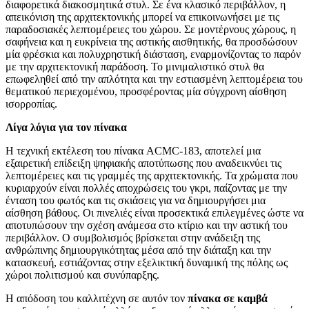
διαφορετικά διακοσμητικά στυλ. Σε ένα κλασικό περιβάλλον, η
απεικόνιση της αρχιτεκτονικής μπορεί να επικοινωνήσει με τις
παραδοσιακές λεπτομέρειες του χώρου. Σε μοντέρνους χώρους, η
σαφήνεια και η ευκρίνεια της αστικής αισθητικής, θα προσδώσουν
μία φρέσκια και πολυχρηστική διάσταση, εναρμονίζοντας το παρόν
με την αρχιτεκτονική παράδοση. Το μινιμαλιστικό στυλ θα
επωφεληθεί από την απλότητα και την εστιασμένη λεπτομέρεια του
θεματικού περιεχομένου, προσφέροντας μία σύγχρονη αίσθηση
ισορροπίας.
Λίγα λόγια για τον πίνακα
Η τεχνική εκτέλεση του πίνακα ACMC-183, αποτελεί μια
εξαιρετική επίδειξη ψηφιακής αποτύπωσης που αναδεικνύει τις
λεπτομέρειες και τις γραμμές της αρχιτεκτονικής. Τα χρώματα που
κυριαρχούν είναι πολλές αποχρώσεις του γκρι, παίζοντας με την
ένταση του φωτός και τις σκιάσεις για να δημιουργήσει μια
αίσθηση βάθους. Οι πινελιές είναι προσεκτικά επιλεγμένες ώστε να
αποτυπώσουν την σχέση ανάμεσα στο κτίριο και την αστική του
περιβάλλον. Ο συμβολισμός βρίσκεται στην ανάδειξη της
ανθρώπινης δημιουργικότητας μέσα από την διάταξη και την
κατασκευή, εστιάζοντας στην εξελικτική δυναμική της πόλης ως
χώροι πολιτισμού και συνύπαρξης.
Η απόδοση του καλλιτέχνη σε αυτόν τον
πίνακα σε καμβά