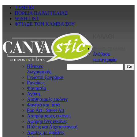
ΤΑΜΕΙΟ
ΠΟΡΕΙΑ ΠΑΡΑΓΓΕΛΙΑΣ
WISH LIST
ΦΤΙΑΞΕ ΤΟΝ ΚΑΜΒΑ ΣΟΥ
ΚΑΛΑΘΙ
ΠΙΝΑΚΕς ΣΕ ΚΑΜΒΑ
Ανέβασε
φωτογραφία
Πίνακες
Ζωγραφικής
Γνωστοί ζωγράφοι
Γυναίκες
Φαντασία
Αγάπη
Αισθησιακές εικόνες
Φαγητά και ποτά
Pop Art - Street Art
Ασπρόμαυρες εικόνες
Αφηρημένες εικόνες
Πόλεις και Αρχιτεκτονική
Αφίσες με φράσεις