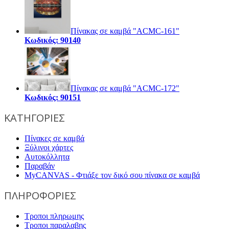
Πίνακας σε καμβά "ACMC-161"
Κωδικός: 90140
Πίνακας σε καμβά "ACMC-172"
Κωδικός: 90151
ΚΑΤΗΓΟΡΙΕΣ
Πίνακες σε καμβά
Ξύλινοι χάρτες
Αυτοκόλλητα
Παραβάν
MyCANVAS - Φτιάξε τον δικό σου πίνακα σε καμβά
ΠΛΗΡΟΦΟΡΙΕΣ
Τροποι πληρωμης
Τροποι παραλαβης