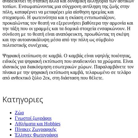
αναδεικνύει τη στατική αλλά και δυναμική αλληγορία των αστικών
τοπίων. Ενσωματώνοντας μια σύγχρονη αντίληψη της ζωής στην
πόλη, καταφέρνει να μεταφέρει μία αίσθηση ηρεμίας και
στοχασμού. Η φωτεινότητα και η σκίαση εντυπωσιάζουν,
προκαλώντας τον θεατή να εξερευνήσει βαθύτερα την αρμονία και
την τάξη που οι γραμμές και τα δομικά στοιχεία ενσαρκώνουν. Η
σύνδεση με το θεατή είναι αναπόφευκτη, προωθώντας τη σκέψη
και την αυτοανακάλυψη μέσα από την πόλη ως σύμβολο
πολιτιστικής συνέχειας.
Ψηφιακή εκτύπωση σε καμβά. Ο καμβάς είναι υψηλής ποιότητας,
ειδικός για ψηφιακή εκτύπωση που αναδεικνύει τα χρώματα. Είναι
ιδανικός για διακόσμηση εσωτερικών χώρων. Παραλαμβάνετε τον
πίνακα με την ψηφιακή εκτύπωση καμβά, τελαρωμένο σε τελάρο
από ανθεκτικό ξύλο 2εκ, στη διάσταση που θέλετε.
Κατηγοριες
Ζώα
Γνωστοί ζωγράφοι
Αθλήματα και Hobbies
Πίνακες Ζωγραφικής
Έλληνες Φωτογράφοι