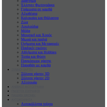
Διάστημα
Έλληνες Φωτογράφοι
Γράμματα σε καμβά
Αξιοθέατα
Καλοκαiρι και Θάλασσα
Ζώα
Λουλούδια
Μόδα
Μουσική και Χορός
Μωρά και παιδιά
Οχήματα και Μεταφορές
Παιδικές εικόνες
Αθλήματα και Hobbies
Τοπία και Φύση
Παγκόσμιος χάρτης
Παραβάν με καμβά
ΞΥΛΙΝΟΙ ΧΑΡΤΕς
Ξύλινοι χάρτες 3D
Ξύλινοι χάρτες 2D
Αξεσουάρ
ΑΝΕΒΑΣΕ ΦΩΤΟΓΡΑΦΙΑ
ΓΝΩΣΤΟΙ ΖΩΓΡΑΦΟΙ
ΠΑΙΔΙΚΕς ΕΙΚΟΝΕς
ΑΥΤΟΚΟΛΛΗΤΑ
Αυτοκόλλητα τοίχου