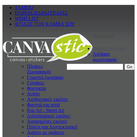
ΤΑΜΕΙΟ
ΠΟΡΕΙΑ ΠΑΡΑΓΓΕΛΙΑΣ
WISH LIST
ΦΤΙΑΞΕ ΤΟΝ ΚΑΜΒΑ ΣΟΥ
ΚΑΛΑΘΙ
ΠΙΝΑΚΕς ΣΕ ΚΑΜΒΑ
Ανέβασε
φωτογραφία
Πίνακες
Ζωγραφικής
Γνωστοί ζωγράφοι
Γυναίκες
Φαντασία
Αγάπη
Αισθησιακές εικόνες
Φαγητά και ποτά
Pop Art - Street Art
Ασπρόμαυρες εικόνες
Αφηρημένες εικόνες
Πόλεις και Αρχιτεκτονική
Αφίσες με φράσεις