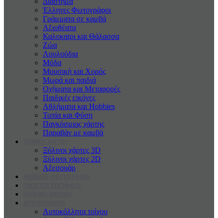
Διάστημα
Έλληνες Φωτογράφοι
Γράμματα σε καμβά
Αξιοθέατα
Καλοκαiρι και Θάλασσα
Ζώα
Λουλούδια
Μόδα
Μουσική και Χορός
Μωρά και παιδιά
Οχήματα και Μεταφορές
Παιδικές εικόνες
Αθλήματα και Hobbies
Τοπία και Φύση
Παγκόσμιος χάρτης
Παραβάν με καμβά
ΞΥΛΙΝΟΙ ΧΑΡΤΕς
Ξύλινοι χάρτες 3D
Ξύλινοι χάρτες 2D
Αξεσουάρ
ΑΝΕΒΑΣΕ ΦΩΤΟΓΡΑΦΙΑ
ΓΝΩΣΤΟΙ ΖΩΓΡΑΦΟΙ
ΠΑΙΔΙΚΕς ΕΙΚΟΝΕς
ΑΥΤΟΚΟΛΛΗΤΑ
Αυτοκόλλητα τοίχου