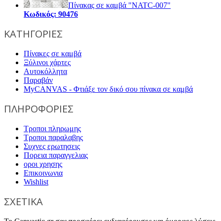
Πίνακας σε καμβά "NATC-007"
Κωδικός: 90476
ΚΑΤΗΓΟΡΙΕΣ
Πίνακες σε καμβά
Ξύλινοι χάρτες
Αυτοκόλλητα
Παραβάν
MyCANVAS - Φτιάξε τον δικό σου πίνακα σε καμβά
ΠΛΗΡΟΦΟΡΙΕΣ
Τροποι πληρωμης
Τροποι παραλαβης
Συχνες ερωτησεις
Πορεια παραγγελιας
οροι χρησης
Επικοινωνια
Wishlist
ΣΧΕΤΙΚΑ