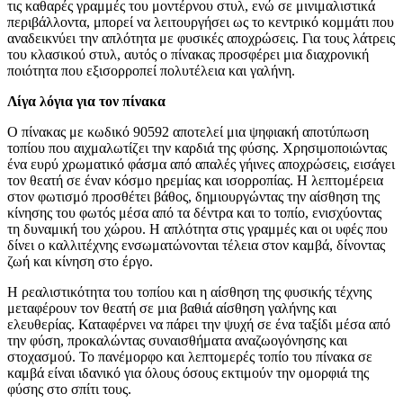
τις καθαρές γραμμές του μοντέρνου στυλ, ενώ σε μινιμαλιστικά
περιβάλλοντα, μπορεί να λειτουργήσει ως το κεντρικό κομμάτι που
αναδεικνύει την απλότητα με φυσικές αποχρώσεις. Για τους λάτρεις
του κλασικού στυλ, αυτός ο πίνακας προσφέρει μια διαχρονική
ποιότητα που εξισορροπεί πολυτέλεια και γαλήνη.
Λίγα λόγια για τον πίνακα
Ο πίνακας με κωδικό 90592 αποτελεί μια ψηφιακή αποτύπωση
τοπίου που αιχμαλωτίζει την καρδιά της φύσης. Χρησιμοποιώντας
ένα ευρύ χρωματικό φάσμα από απαλές γήινες αποχρώσεις, εισάγει
τον θεατή σε έναν κόσμο ηρεμίας και ισορροπίας. Η λεπτομέρεια
στον φωτισμό προσθέτει βάθος, δημιουργώντας την αίσθηση της
κίνησης του φωτός μέσα από τα δέντρα και το τοπίο, ενισχύοντας
τη δυναμική του χώρου. Η απλότητα στις γραμμές και οι υφές που
δίνει ο καλλιτέχνης ενσωματώνονται τέλεια στον καμβά, δίνοντας
ζωή και κίνηση στο έργο.
Η ρεαλιστικότητα του τοπίου και η αίσθηση της φυσικής τέχνης
μεταφέρουν τον θεατή σε μια βαθιά αίσθηση γαλήνης και
ελευθερίας. Καταφέρνει να πάρει την ψυχή σε ένα ταξίδι μέσα από
την φύση, προκαλώντας συναισθήματα αναζωογόνησης και
στοχασμού. Το πανέμορφο και λεπτομερές τοπίο του πίνακα σε
καμβά είναι ιδανικό για όλους όσους εκτιμούν την ομορφιά της
φύσης στο σπίτι τους.