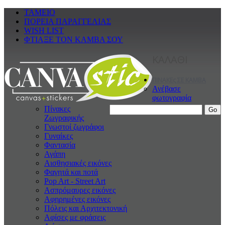
ΤΑΜΕΙΟ
ΠΟΡΕΙΑ ΠΑΡΑΓΓΕΛΙΑΣ
WISH LIST
ΦΤΙΑΞΕ ΤΟΝ ΚΑΜΒΑ ΣΟΥ
ΚΑΛΑΘΙ
ΠΙΝΑΚΕς ΣΕ ΚΑΜΒΑ
Ανέβασε
φωτογραφία
Πίνακες
Ζωγραφικής
Γνωστοί ζωγράφοι
Γυναίκες
Φαντασία
Αγάπη
Αισθησιακές εικόνες
Φαγητά και ποτά
Pop Art - Street Art
Ασπρόμαυρες εικόνες
Αφηρημένες εικόνες
Πόλεις και Αρχιτεκτονική
Αφίσες με φράσεις