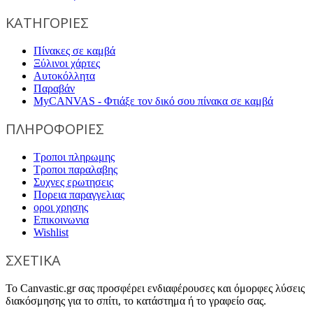
ΚΑΤΗΓΟΡΙΕΣ
Πίνακες σε καμβά
Ξύλινοι χάρτες
Αυτοκόλλητα
Παραβάν
MyCANVAS - Φτιάξε τον δικό σου πίνακα σε καμβά
ΠΛΗΡΟΦΟΡΙΕΣ
Τροποι πληρωμης
Τροποι παραλαβης
Συχνες ερωτησεις
Πορεια παραγγελιας
οροι χρησης
Επικοινωνια
Wishlist
ΣΧΕΤΙΚΑ
Το Canvastic.gr σας προσφέρει ενδιαφέρουσες και όμορφες λύσεις
διακόσμησης για το σπίτι, το κατάστημα ή το γραφείο σας.