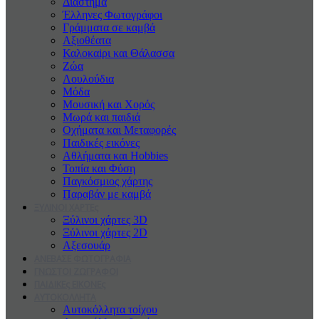
Διάστημα
Έλληνες Φωτογράφοι
Γράμματα σε καμβά
Αξιοθέατα
Καλοκαiρι και Θάλασσα
Ζώα
Λουλούδια
Μόδα
Μουσική και Χορός
Μωρά και παιδιά
Οχήματα και Μεταφορές
Παιδικές εικόνες
Αθλήματα και Hobbies
Τοπία και Φύση
Παγκόσμιος χάρτης
Παραβάν με καμβά
ΞΥΛΙΝΟΙ ΧΑΡΤΕς
Ξύλινοι χάρτες 3D
Ξύλινοι χάρτες 2D
Αξεσουάρ
ΑΝΕΒΑΣΕ ΦΩΤΟΓΡΑΦΙΑ
ΓΝΩΣΤΟΙ ΖΩΓΡΑΦΟΙ
ΠΑΙΔΙΚΕς ΕΙΚΟΝΕς
ΑΥΤΟΚΟΛΛΗΤΑ
Αυτοκόλλητα τοίχου