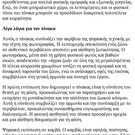
προσθέτοντας μια πινελιά φυσικής ομορφιάς και εξωτικής γοητείας.
Ενώ, σε έναν μινιμαλιστικό χώρο, οι λεπτομέρειες και οι φυσικοί
τόνοι του πίνακα μπορούν να προσδίδουν διακριτική πολυτέλεια
και κομψότητα.
Λίγα λόγια για τον πίνακα
Αυτός ο πίνακας συνδυάζει την ακρίβεια της ψηφιακής τεχνικής με
την τέχνη της φωτογραφίας. Η λεπτομερής απεικόνιση ενός ζώου
σε αυθεντικό περιβάλλον αποπνέει μια αίσθηση ζωτικότητας. Ο
φωτογράφος, μέσα από τη χρήση φυσικού φωτός και βαθιών
σκιών, αναδεικνύει την «άγρια ζωή» σε όλη της τη μεγαλοπρέπεια.
Η τέλεια ισορροπία χρωμάτων τονίζει τη φυσική ομορφιά και τη
δυναμική παρουσία του ζώου, ενώ οι ανάλαφρες υφές της εικόνας
συμβάλλουν στη γενική αρμονία και συνοχή του έργου.
Η πρώτη εντύπωση που δημιουργεί ο πίνακας είναι η σύνδεση του
θεατή με τη φύση, προσκαλώντας τον να παρατηρήσει και να
εκτιμήσει τη μοναδικότητα και την απλότητα του ζωικού κόσμου.
Αυτή η σύνδεση συμβολίζει την αρμονία και την συνύπαρξη με το
περιβάλλον, προκαλώντας συναισθήματα ευγνωμοσύνης και
διαλογισμού. Η φυσική αισθητική του πίνακα προσφέρει ηρεμία
και μια αίσθηση θαυμασμού για τη φύση.
Ψηφιακή εκτύπωση σε καμβά. Ο καμβάς είναι υψηλής ποιότητας,