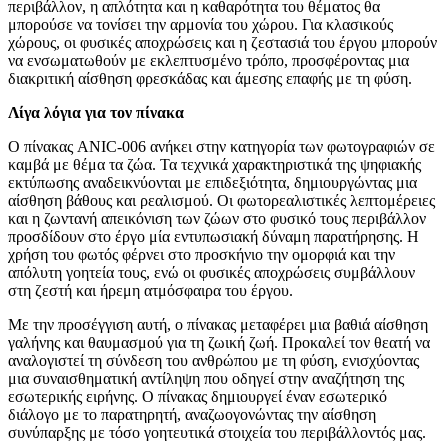
περιβάλλον, η απλότητα και η καθαρότητα του θέματος θα
μπορούσε να τονίσει την αρμονία του χώρου. Για κλασικούς
χώρους, οι φυσικές αποχρώσεις και η ζεστασιά του έργου μπορούν
να ενσωματωθούν με εκλεπτυσμένο τρόπο, προσφέροντας μια
διακριτική αίσθηση φρεσκάδας και άμεσης επαφής με τη φύση.
Λίγα λόγια για τον πίνακα
Ο πίνακας ANIC-006 ανήκει στην κατηγορία των φωτογραφιών σε
καμβά με θέμα τα ζώα. Τα τεχνικά χαρακτηριστικά της ψηφιακής
εκτύπωσης αναδεικνύονται με επιδεξιότητα, δημιουργώντας μια
αίσθηση βάθους και ρεαλισμού. Οι φωτορεαλιστικές λεπτομέρειες
και η ζωντανή απεικόνιση των ζώων στο φυσικό τους περιβάλλον
προσδίδουν στο έργο μία εντυπωσιακή δύναμη παρατήρησης. Η
χρήση του φωτός φέρνει στο προσκήνιο την ομορφιά και την
απόλυτη γοητεία τους, ενώ οι φυσικές αποχρώσεις συμβάλλουν
στη ζεστή και ήρεμη ατμόσφαιρα του έργου.
Με την προσέγγιση αυτή, ο πίνακας μεταφέρει μια βαθιά αίσθηση
γαλήνης και θαυμασμού για τη ζωική ζωή. Προκαλεί τον θεατή να
αναλογιστεί τη σύνδεση του ανθρώπου με τη φύση, ενισχύοντας
μια συναισθηματική αντίληψη που οδηγεί στην αναζήτηση της
εσωτερικής ειρήνης. Ο πίνακας δημιουργεί έναν εσωτερικό
διάλογο με το παρατηρητή, αναζωογονώντας την αίσθηση
συνύπαρξης με τόσο γοητευτικά στοιχεία του περιβάλλοντός μας.