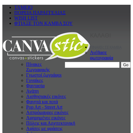
ΤΑΜΕΙΟ
ΠΟΡΕΙΑ ΠΑΡΑΓΓΕΛΙΑΣ
WISH LIST
ΦΤΙΑΞΕ ΤΟΝ ΚΑΜΒΑ ΣΟΥ
ΚΑΛΑΘΙ
ΠΙΝΑΚΕς ΣΕ ΚΑΜΒΑ
Ανέβασε
φωτογραφία
Πίνακες
Ζωγραφικής
Γνωστοί ζωγράφοι
Γυναίκες
Φαντασία
Αγάπη
Αισθησιακές εικόνες
Φαγητά και ποτά
Pop Art - Street Art
Ασπρόμαυρες εικόνες
Αφηρημένες εικόνες
Πόλεις και Αρχιτεκτονική
Αφίσες με φράσεις