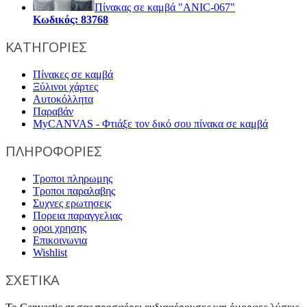
Πίνακας σε καμβά "ANIC-067"
Κωδικός: 83768
ΚΑΤΗΓΟΡΙΕΣ
Πίνακες σε καμβά
Ξύλινοι χάρτες
Αυτοκόλλητα
Παραβάν
MyCANVAS - Φτιάξε τον δικό σου πίνακα σε καμβά
ΠΛΗΡΟΦΟΡΙΕΣ
Τροποι πληρωμης
Τροποι παραλαβης
Συχνες ερωτησεις
Πορεια παραγγελιας
οροι χρησης
Επικοινωνια
Wishlist
ΣΧΕΤΙΚΑ