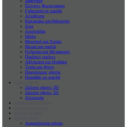
Διάστημα
Έλληνες Φωτογράφοι
Γράμματα σε καμβά
Αξιοθέατα
Καλοκαiρι και Θάλασσα
Ζώα
Λουλούδια
Μόδα
Μουσική και Χορός
Μωρά και παιδιά
Οχήματα και Μεταφορές
Παιδικές εικόνες
Αθλήματα και Hobbies
Τοπία και Φύση
Παγκόσμιος χάρτης
Παραβάν με καμβά
ΞΥΛΙΝΟΙ ΧΑΡΤΕς
Ξύλινοι χάρτες 3D
Ξύλινοι χάρτες 2D
Αξεσουάρ
ΑΝΕΒΑΣΕ ΦΩΤΟΓΡΑΦΙΑ
ΓΝΩΣΤΟΙ ΖΩΓΡΑΦΟΙ
ΠΑΙΔΙΚΕς ΕΙΚΟΝΕς
ΑΥΤΟΚΟΛΛΗΤΑ
Αυτοκόλλητα τοίχου