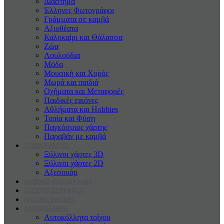
Διάστημα
Έλληνες Φωτογράφοι
Γράμματα σε καμβά
Αξιοθέατα
Καλοκαiρι και Θάλασσα
Ζώα
Λουλούδια
Μόδα
Μουσική και Χορός
Μωρά και παιδιά
Οχήματα και Μεταφορές
Παιδικές εικόνες
Αθλήματα και Hobbies
Τοπία και Φύση
Παγκόσμιος χάρτης
Παραβάν με καμβά
ΞΥΛΙΝΟΙ ΧΑΡΤΕς
Ξύλινοι χάρτες 3D
Ξύλινοι χάρτες 2D
Αξεσουάρ
ΑΝΕΒΑΣΕ ΦΩΤΟΓΡΑΦΙΑ
ΓΝΩΣΤΟΙ ΖΩΓΡΑΦΟΙ
ΠΑΙΔΙΚΕς ΕΙΚΟΝΕς
ΑΥΤΟΚΟΛΛΗΤΑ
Αυτοκόλλητα τοίχου