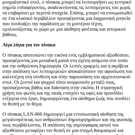
μινιμαλιστικό στυλ, ο πίνακας μπορεί να λειτουργήσει ως κεντρικό
σημείο ενδιαφέροντος, αναδεικνύοντας τις λεπτομέρειες του χωρίς
να επιβαρύνει με περιττά στοιχεία. Επίσης, μπορεί να ενσωματωθεί
σε ένα κλασικό περιβάλλον προσφέροντας μια διαχρονική γοητεία
που συνδυάζει την παράδοση με τη μοντέρνα τέχνη,
εμπλουτίζοντας το χώρο με μια αίσθηση φινέτσας και ιστορικού
βάθους.
Λίγα λόγια για τον πίνακα
Ο πίνακας αποτυπώνει την εικόνα ενός εμβληματικού αξιοθέατου,
προσφέροντας μια μοναδική ματιά στη σχέση ανάμεσα στο τοπίο
και την ανθρώπινη δημιουργία. Οι λεπτές γραμμές και η ακρίβεια
στην απόδοση των λεπτομερειών αποκαλύπτουν την αφοσίωση του
καλλιτέχνη στη σύνθεση και στην παρουσίαση του αρχιτεκτονικού
στυλ. Οι ζεστοί και ψυχροί τόνοι ισορροπούν μεταξύ τους,
προσφέροντας βάθος και διάσταση στην εικόνα. Η στρατηγική
χρήση του φωτός και της σκιάς ενισχύει τις υφές και προσδίδει
ενέργεια στο έργο, δημιουργώντας ένα αίσθημα ζωής που συνδέει
το θεατή με το θέμα.
Ο πίνακας LAN-066 δημιουργεί μια εντυπωσιακή αίσθηση της
μεγαλοπρέπειας των ανθρώπινων δημιουργημάτων και της φυσικής
τους περιβάλλοντος. Η απόδοση της ατμόσφαιρας αυτού του
αξιοθέατου μεταφέρει τον θεατή σε μια στιγμή θαυμασμού και