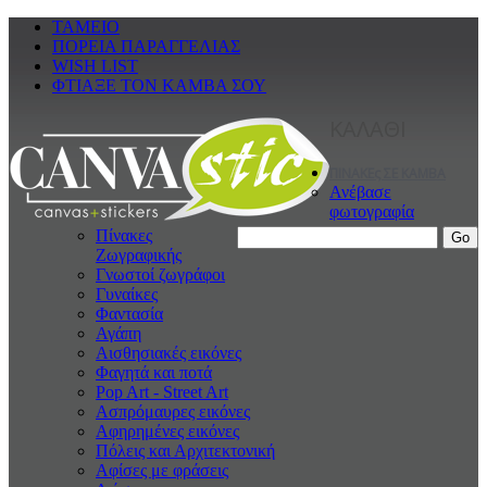
ΤΑΜΕΙΟ
ΠΟΡΕΙΑ ΠΑΡΑΓΓΕΛΙΑΣ
WISH LIST
ΦΤΙΑΞΕ ΤΟΝ ΚΑΜΒΑ ΣΟΥ
ΚΑΛΑΘΙ
ΠΙΝΑΚΕς ΣΕ ΚΑΜΒΑ
Ανέβασε
φωτογραφία
Πίνακες
Ζωγραφικής
Γνωστοί ζωγράφοι
Γυναίκες
Φαντασία
Αγάπη
Αισθησιακές εικόνες
Φαγητά και ποτά
Pop Art - Street Art
Ασπρόμαυρες εικόνες
Αφηρημένες εικόνες
Πόλεις και Αρχιτεκτονική
Αφίσες με φράσεις