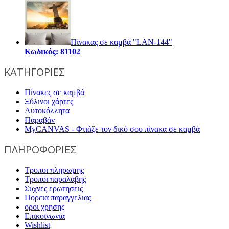
Πίνακας σε καμβά "LAN-144"
Κωδικός: 81102
ΚΑΤΗΓΟΡΙΕΣ
Πίνακες σε καμβά
Ξύλινοι χάρτες
Αυτοκόλλητα
Παραβάν
MyCANVAS - Φτιάξε τον δικό σου πίνακα σε καμβά
ΠΛΗΡΟΦΟΡΙΕΣ
Τροποι πληρωμης
Τροποι παραλαβης
Συχνες ερωτησεις
Πορεια παραγγελιας
οροι χρησης
Επικοινωνια
Wishlist