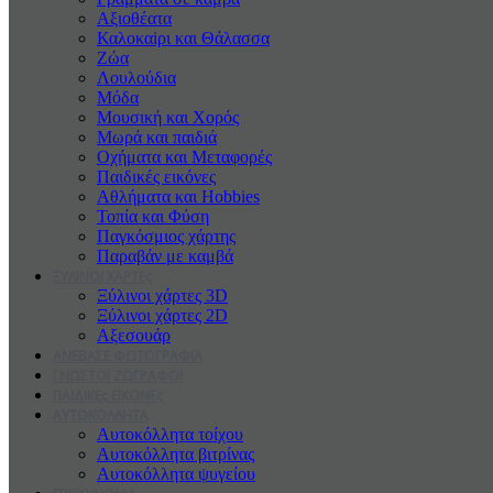
Αξιοθέατα
Καλοκαiρι και Θάλασσα
Ζώα
Λουλούδια
Μόδα
Μουσική και Χορός
Μωρά και παιδιά
Οχήματα και Μεταφορές
Παιδικές εικόνες
Αθλήματα και Hobbies
Τοπία και Φύση
Παγκόσμιος χάρτης
Παραβάν με καμβά
ΞΥΛΙΝΟΙ ΧΑΡΤΕς
Ξύλινοι χάρτες 3D
Ξύλινοι χάρτες 2D
Αξεσουάρ
ΑΝΕΒΑΣΕ ΦΩΤΟΓΡΑΦΙΑ
ΓΝΩΣΤΟΙ ΖΩΓΡΑΦΟΙ
ΠΑΙΔΙΚΕς ΕΙΚΟΝΕς
ΑΥΤΟΚΟΛΛΗΤΑ
Αυτοκόλλητα τοίχου
Αυτοκόλλητα βιτρίνας
Αυτοκόλλητα ψυγείου