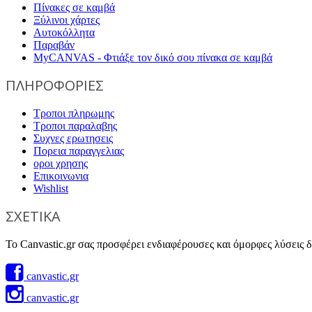
Πίνακες σε καμβά
Ξύλινοι χάρτες
Αυτοκόλλητα
Παραβάν
MyCANVAS - Φτιάξε τον δικό σου πίνακα σε καμβά
ΠΛΗΡΟΦΟΡΙΕΣ
Τροποι πληρωμης
Τροποι παραλαβης
Συχνες ερωτησεις
Πορεια παραγγελιας
οροι χρησης
Επικοινωνια
Wishlist
ΣΧΕΤΙΚΑ
Το Canvastic.gr σας προσφέρει ενδιαφέρουσες και όμορφες λύσεις δι
canvastic.gr
canvastic.gr