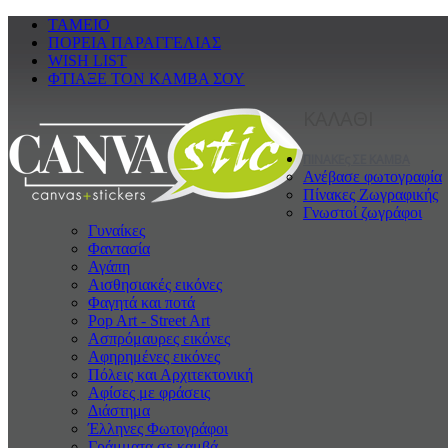
ΤΑΜΕΙΟ
ΠΟΡΕΙΑ ΠΑΡΑΓΓΕΛΙΑΣ
WISH LIST
ΦΤΙΑΞΕ ΤΟΝ ΚΑΜΒΑ ΣΟΥ
ΚΑΛΑΘΙ
ΠΙΝΑΚΕς ΣΕ ΚΑΜΒΑ
Ανέβασε φωτογραφία
Πίνακες Ζωγραφικής
Γνωστοί ζωγράφοι
Γυναίκες
Φαντασία
Αγάπη
Αισθησιακές εικόνες
Φαγητά και ποτά
Pop Art - Street Art
Ασπρόμαυρες εικόνες
Αφηρημένες εικόνες
Πόλεις και Αρχιτεκτονική
Αφίσες με φράσεις
Διάστημα
Έλληνες Φωτογράφοι
Γράμματα σε καμβά