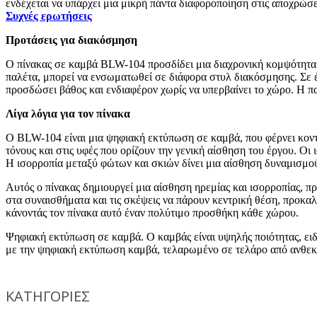
ενδέχεται να υπάρχει μια μικρή πάντα διαφοροποίηση στις αποχρώσε
Συχνές ερωτήσεις
Προτάσεις για διακόσμηση
Ο πίνακας σε καμβά BLW-104 προσδίδει μια διαχρονική κομψότητα 
παλέτα, μπορεί να ενσωματωθεί σε διάφορα στυλ διακόσμησης. Σε έν
προσδώσει βάθος και ενδιαφέρον χωρίς να υπερβαίνει το χώρο. Η πα
Λίγα λόγια για τον πίνακα
Ο BLW-104 είναι μια ψηφιακή εκτύπωση σε καμβά, που φέρνει κοντά 
τόνους και στις υφές που ορίζουν την γενική αίσθηση του έργου. Οι
Η ισορροπία μεταξύ φώτων και σκιών δίνει μια αίσθηση δυναμισμού 
Αυτός ο πίνακας δημιουργεί μια αίσθηση ηρεμίας και ισορροπίας, π
στα συναισθήματα και τις σκέψεις να πάρουν κεντρική θέση, προκα
κάνοντάς τον πίνακα αυτό έναν πολύτιμο προσθήκη κάθε χώρου.
Ψηφιακή εκτύπωση σε καμβά. Ο καμβάς είναι υψηλής ποιότητας, ει
με την ψηφιακή εκτύπωση καμβά, τελαρωμένο σε τελάρο από ανθεκτ
ΚΑΤΗΓΟΡΙΕΣ