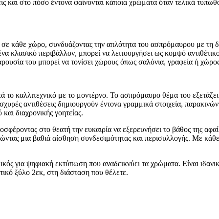
ις και στο πόσο έντονα φαίνονται κάποια χρώματα όταν τελικά τυπωθ
σε κάθε χώρο, συνδυάζοντας την απλότητα του ασπρόμαυρου με τη δ
α κλασικό περιβάλλον, μπορεί να λειτουργήσει ως κομψό αντιθέτικο 
ρουσία του μπορεί να τονίσει χώρους όπως σαλόνια, γραφεία ή χώρος
το καλλιτεχνικό με το μοντέρνο. Το ασπρόμαυρο θέμα του εξετάζει τ
 ισχυρές αντιθέσεις δημιουργούν έντονα γραμμικά στοιχεία, παρακινώ
και διαχρονικής γοητείας.
ροσφέροντας στο θεατή την ευκαιρία να εξερευνήσει το βάθος της αφα
λώντας μια βαθιά αίσθηση συνδεσιμότητας και περισυλλογής. Με κάθε
δικός για ψηφιακή εκτύπωση που αναδεικνύει τα χρώματα. Είναι ιδα
ικό ξύλο 2εκ, στη διάσταση που θέλετε.