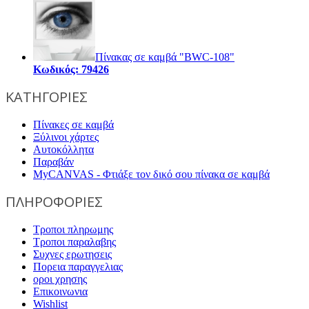
Πίνακας σε καμβά "BWC-108"
Κωδικός: 79426
ΚΑΤΗΓΟΡΙΕΣ
Πίνακες σε καμβά
Ξύλινοι χάρτες
Αυτοκόλλητα
Παραβάν
MyCANVAS - Φτιάξε τον δικό σου πίνακα σε καμβά
ΠΛΗΡΟΦΟΡΙΕΣ
Τροποι πληρωμης
Τροποι παραλαβης
Συχνες ερωτησεις
Πορεια παραγγελιας
οροι χρησης
Επικοινωνια
Wishlist