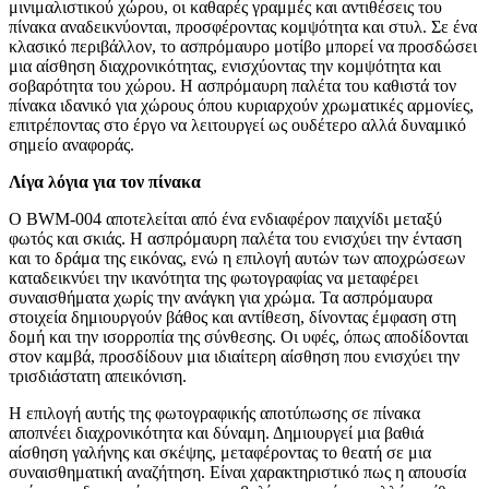
μινιμαλιστικού χώρου, οι καθαρές γραμμές και αντιθέσεις του
πίνακα αναδεικνύονται, προσφέροντας κομψότητα και στυλ. Σε ένα
κλασικό περιβάλλον, το ασπρόμαυρο μοτίβο μπορεί να προσδώσει
μια αίσθηση διαχρονικότητας, ενισχύοντας την κομψότητα και
σοβαρότητα του χώρου. Η ασπρόμαυρη παλέτα του καθιστά τον
πίνακα ιδανικό για χώρους όπου κυριαρχούν χρωματικές αρμονίες,
επιτρέποντας στο έργο να λειτουργεί ως ουδέτερο αλλά δυναμικό
σημείο αναφοράς.
Λίγα λόγια για τον πίνακα
Ο BWM-004 αποτελείται από ένα ενδιαφέρον παιχνίδι μεταξύ
φωτός και σκιάς. Η ασπρόμαυρη παλέτα του ενισχύει την ένταση
και το δράμα της εικόνας, ενώ η επιλογή αυτών των αποχρώσεων
καταδεικνύει την ικανότητα της φωτογραφίας να μεταφέρει
συναισθήματα χωρίς την ανάγκη για χρώμα. Τα ασπρόμαυρα
στοιχεία δημιουργούν βάθος και αντίθεση, δίνοντας έμφαση στη
δομή και την ισορροπία της σύνθεσης. Οι υφές, όπως αποδίδονται
στον καμβά, προσδίδουν μια ιδιαίτερη αίσθηση που ενισχύει την
τρισδιάστατη απεικόνιση.
Η επιλογή αυτής της φωτογραφικής αποτύπωσης σε πίνακα
αποπνέει διαχρονικότητα και δύναμη. Δημιουργεί μια βαθιά
αίσθηση γαλήνης και σκέψης, μεταφέροντας το θεατή σε μια
συναισθηματική αναζήτηση. Είναι χαρακτηριστικό πως η απουσία