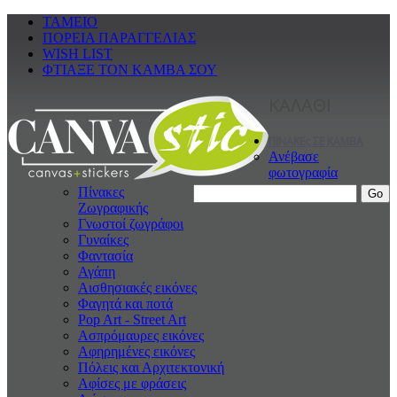
ΤΑΜΕΙΟ
ΠΟΡΕΙΑ ΠΑΡΑΓΓΕΛΙΑΣ
WISH LIST
ΦΤΙΑΞΕ ΤΟΝ ΚΑΜΒΑ ΣΟΥ
ΚΑΛΑΘΙ
ΠΙΝΑΚΕς ΣΕ ΚΑΜΒΑ
Ανέβασε
φωτογραφία
Πίνακες
Ζωγραφικής
Γνωστοί ζωγράφοι
Γυναίκες
Φαντασία
Αγάπη
Αισθησιακές εικόνες
Φαγητά και ποτά
Pop Art - Street Art
Ασπρόμαυρες εικόνες
Αφηρημένες εικόνες
Πόλεις και Αρχιτεκτονική
Αφίσες με φράσεις