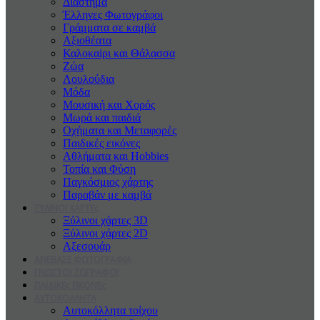
Διάστημα
Έλληνες Φωτογράφοι
Γράμματα σε καμβά
Αξιοθέατα
Καλοκαiρι και Θάλασσα
Ζώα
Λουλούδια
Μόδα
Μουσική και Χορός
Μωρά και παιδιά
Οχήματα και Μεταφορές
Παιδικές εικόνες
Αθλήματα και Hobbies
Τοπία και Φύση
Παγκόσμιος χάρτης
Παραβάν με καμβά
ΞΥΛΙΝΟΙ ΧΑΡΤΕς
Ξύλινοι χάρτες 3D
Ξύλινοι χάρτες 2D
Αξεσουάρ
ΑΝΕΒΑΣΕ ΦΩΤΟΓΡΑΦΙΑ
ΓΝΩΣΤΟΙ ΖΩΓΡΑΦΟΙ
ΠΑΙΔΙΚΕς ΕΙΚΟΝΕς
ΑΥΤΟΚΟΛΛΗΤΑ
Αυτοκόλλητα τοίχου