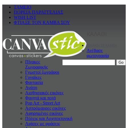
ΤΑΜΕΙΟ
ΠΟΡΕΙΑ ΠΑΡΑΓΓΕΛΙΑΣ
WISH LIST
ΦΤΙΑΞΕ ΤΟΝ ΚΑΜΒΑ ΣΟΥ
ΚΑΛΑΘΙ
ΠΙΝΑΚΕς ΣΕ ΚΑΜΒΑ
Ανέβασε
φωτογραφία
Πίνακες
Ζωγραφικής
Γνωστοί ζωγράφοι
Γυναίκες
Φαντασία
Αγάπη
Αισθησιακές εικόνες
Φαγητά και ποτά
Pop Art - Street Art
Ασπρόμαυρες εικόνες
Αφηρημένες εικόνες
Πόλεις και Αρχιτεκτονική
Αφίσες με φράσεις