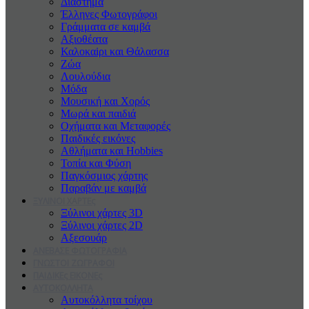
Διάστημα
Έλληνες Φωτογράφοι
Γράμματα σε καμβά
Αξιοθέατα
Καλοκαiρι και Θάλασσα
Ζώα
Λουλούδια
Μόδα
Μουσική και Χορός
Μωρά και παιδιά
Οχήματα και Μεταφορές
Παιδικές εικόνες
Αθλήματα και Hobbies
Τοπία και Φύση
Παγκόσμιος χάρτης
Παραβάν με καμβά
ΞΥΛΙΝΟΙ ΧΑΡΤΕς
Ξύλινοι χάρτες 3D
Ξύλινοι χάρτες 2D
Αξεσουάρ
ΑΝΕΒΑΣΕ ΦΩΤΟΓΡΑΦΙΑ
ΓΝΩΣΤΟΙ ΖΩΓΡΑΦΟΙ
ΠΑΙΔΙΚΕς ΕΙΚΟΝΕς
ΑΥΤΟΚΟΛΛΗΤΑ
Αυτοκόλλητα τοίχου