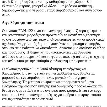
αναδείξει τη διαφάνεια και την καθαρότητα του χώρου. Σε
κλασικούς χώρους, μπορεί να δώσει μια φρέσκια αντίθεση,
δημιουργώντας μια γέφυρα μεταξύ παραδοσιακού και σύγχρονου
στυλ.
Λίγα λόγια για τον πίνακα
Ο πίνακας FAN-122 είναι εικονογραφημένος με ζωηρά χρώματα
και φανταστικές μορφές που προκαλούν το θεατή να εξερευνήσει
το όνειρο πίσω από την εικόνα. Οι λεπτομέρειες και οι προσεκτικά
σχεδιασμένες γραμμές δημιουργούν έναν ισορροπημένο καμβά,
όπου το φως φαίνεται να διαφαίνεται, δίνοντας μια αίσθηση ελπίδας
και προσμονής. Η θεματική του αποκαλύπτει μια σύνδεση
ανάμεσα στο πραγματικό και το φανταστικό, εξετάζοντας τη σχέση
του ανθρώπου με την επιθυμία για διαφυγή και περιπέτεια.
Ο πίνακας προκαλεί μια βαθιά αίσθηση περιέργειας και
θαυμασμού. Ο θεατής ενδέχεται να αισθανθεί πως βρίσκεται
μπροστά σε ένα παράθυρο σ' έναν μαγικό κόσμο γεμάτο
δυνατότητες. Τα φωτεινά χρώματα και τα αρμονικά σχήματα
ενισχύουν την αίσθηση κίνησης και δυναμικής, προσκαλώντας τον
θεατή να συμμετάσχει στον ονειρικό αυτό κόσμο. Είναι ένα έργο
που μπορεί να παρακινήσει σκέψεις για τα όρια του πραγματικού
και τις δυνατότητες πέρα απ' αυτό.