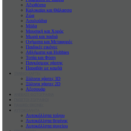
Αξιοθέατα
Καλοκαiρι και Θάλασσα
Ζώα
Λουλούδια
Μόδα
Μουσική και Χορός
Μωρά και παιδιά
Οχήματα και Μεταφορές
Παιδικές εικόνες
Αθλήματα και Hobbies
Τοπία και Φύση
Παγκόσμιος χάρτης
Παραβάν με καμβά
ΞΥΛΙΝΟΙ ΧΑΡΤΕς
Ξύλινοι χάρτες 3D
Ξύλινοι χάρτες 2D
Αξεσουάρ
ΑΝΕΒΑΣΕ ΦΩΤΟΓΡΑΦΙΑ
ΓΝΩΣΤΟΙ ΖΩΓΡΑΦΟΙ
ΠΑΙΔΙΚΕς ΕΙΚΟΝΕς
ΑΥΤΟΚΟΛΛΗΤΑ
Αυτοκόλλητα τοίχου
Αυτοκόλλητα βιτρίνας
Αυτοκόλλητα ψυγείου