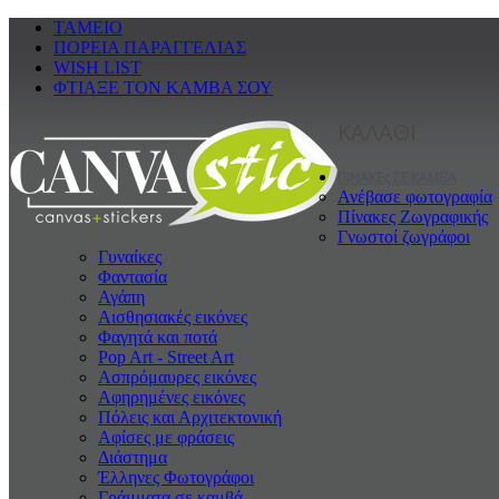
ΤΑΜΕΙΟ
ΠΟΡΕΙΑ ΠΑΡΑΓΓΕΛΙΑΣ
WISH LIST
ΦΤΙΑΞΕ ΤΟΝ ΚΑΜΒΑ ΣΟΥ
ΚΑΛΑΘΙ
ΠΙΝΑΚΕς ΣΕ ΚΑΜΒΑ
Ανέβασε φωτογραφία
Πίνακες Ζωγραφικής
Γνωστοί ζωγράφοι
Γυναίκες
Φαντασία
Αγάπη
Αισθησιακές εικόνες
Φαγητά και ποτά
Pop Art - Street Art
Ασπρόμαυρες εικόνες
Αφηρημένες εικόνες
Πόλεις και Αρχιτεκτονική
Αφίσες με φράσεις
Διάστημα
Έλληνες Φωτογράφοι
Γράμματα σε καμβά