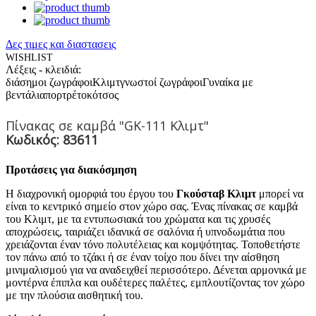
Δες τιμες και διαστασεις
WISHLIST
Λέξεις - κλειδιά:
διάσημοι ζωγράφοι
Κλιμτ
γνωστοί ζωγράφοι
Γυναίκα με
βεντάλια
πορτρέτο
κότσος
Πίνακας σε καμβά "GK-111 Κλιμτ"
Κωδικός: 83611
Προτάσεις για διακόσμηση
Η διαχρονική ομορφιά του έργου του
Γκούσταβ Κλιμτ
μπορεί να
είναι το κεντρικό σημείο στον χώρο σας. Ένας πίνακας σε καμβά
του Κλιμτ, με τα εντυπωσιακά του χρώματα και τις χρυσές
αποχρώσεις, ταιριάζει ιδανικά σε σαλόνια ή υπνοδωμάτια που
χρειάζονται έναν τόνο πολυτέλειας και κομψότητας. Τοποθετήστε
τον πάνω από το τζάκι ή σε έναν τοίχο που δίνει την αίσθηση
μινιμαλισμού για να αναδειχθεί περισσότερο. Δένεται αρμονικά με
μοντέρνα έπιπλα και ουδέτερες παλέτες, εμπλουτίζοντας τον χώρο
με την πλούσια αισθητική του.