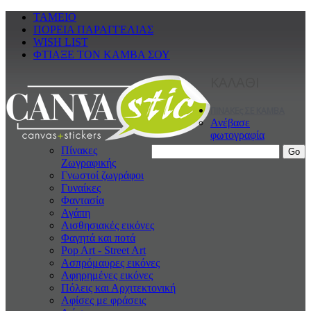
ΤΑΜΕΙΟ
ΠΟΡΕΙΑ ΠΑΡΑΓΓΕΛΙΑΣ
WISH LIST
ΦΤΙΑΞΕ ΤΟΝ ΚΑΜΒΑ ΣΟΥ
ΚΑΛΑΘΙ
ΠΙΝΑΚΕς ΣΕ ΚΑΜΒΑ
Ανέβασε
φωτογραφία
Πίνακες
Ζωγραφικής
Γνωστοί ζωγράφοι
Γυναίκες
Φαντασία
Αγάπη
Αισθησιακές εικόνες
Φαγητά και ποτά
Pop Art - Street Art
Ασπρόμαυρες εικόνες
Αφηρημένες εικόνες
Πόλεις και Αρχιτεκτονική
Αφίσες με φράσεις