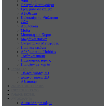
Διάστημα
Έλληνες Φωτογράφοι
Γράμματα σε καμβά
Αξιοθέατα
Καλοκαiρι και Θάλασσα
Ζώα
Λουλούδια
Μόδα
Μουσική και Χορός
Μωρά και παιδιά
Οχήματα και Μεταφορές
Παιδικές εικόνες
Αθλήματα και Hobbies
Τοπία και Φύση
Παγκόσμιος χάρτης
Παραβάν με καμβά
ΞΥΛΙΝΟΙ ΧΑΡΤΕς
Ξύλινοι χάρτες 3D
Ξύλινοι χάρτες 2D
Αξεσουάρ
ΑΝΕΒΑΣΕ ΦΩΤΟΓΡΑΦΙΑ
ΓΝΩΣΤΟΙ ΖΩΓΡΑΦΟΙ
ΠΑΙΔΙΚΕς ΕΙΚΟΝΕς
ΑΥΤΟΚΟΛΛΗΤΑ
Αυτοκόλλητα τοίχου