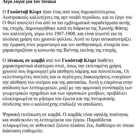
Λίγα λόγια για τον πίνακα
Ο
Γκούσταβ Κλιμτ
ήταν ένας από τους δημοφιλέστερους
Αυστριακούς καλλιτέχνες της αρτ νουβό περιόδου, και το έργο του
Ο Φιλί αποτελεί ένα από τα πιο εμβληματικά παραδείγματα αυτής
της εποχής. Δημιουργήθηκε κατά τη διάρκεια της Χρυσής Φάσης
του καλλιτέχνη, γύρω στο 1907-1908, και είναι γνωστό για τη
πλούσια χρήση του χρυσού φύλλου. Αυτό το έργο αντικατοπτρίζει
την έμφαση στον ρομαντισμό και τον αισθησιασμό, στοιχεία που
χαρακτηριζόταν η κοινωνία της Βιέννης εκείνης της εποχής.
Ο
πίνακας σε καμβά
από τον
Γκούσταβ Κλιμτ
διαθέτει
χαρακτηριστικά ιδιαίτερου στυλ, όπως την εκτεταμένη χρήση
χρυσού που δημιουργεί μία αίσθηση λάμψης και πολυτέλειας. Οι
εκλεπτυσμένες πινελιές και οι περίτεχνες διακοσμήσεις ενισχύουν
την αίσθηση του ονείρου και της φαντασίας. Αυτή η ευκρίνεια στην
απόδοση των λεπτομερειών, μαζί με την αρμονική συνύπαρξη των
γεωμετρικών σχημάτων και των οργανικών μοτίβων, προβάλλει
ολοκληρωμένα το μήνυμα του έρωτα και της πνευματικής
σύνδεσης που ο καλλιτέχνης επιδίωξε να αποδώσει.
Ψηφιακή εκτύπωση σε καμβά. Ο καμβάς είναι υψηλής ποιότητας
και αναδεικνύει τη λεπτομέρεια του έργου. Παραδίδεται
τελαρωμένος σε ανθεκτικό ξύλινο πλαίσιο 2εκ, διαθέσιμο σε όποια
διάσταση επιθυμείτε.