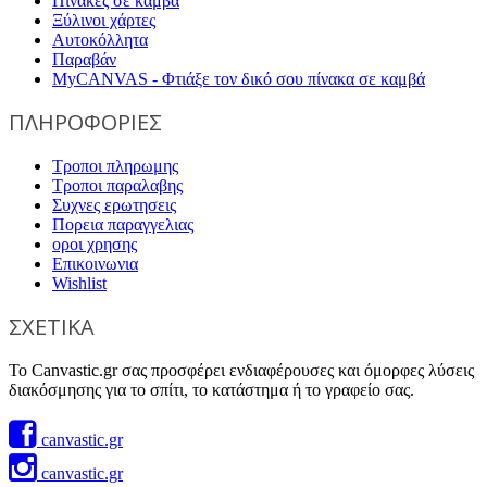
Πίνακες σε καμβά
Ξύλινοι χάρτες
Αυτοκόλλητα
Παραβάν
MyCANVAS - Φτιάξε τον δικό σου πίνακα σε καμβά
ΠΛΗΡΟΦΟΡΙΕΣ
Τροποι πληρωμης
Τροποι παραλαβης
Συχνες ερωτησεις
Πορεια παραγγελιας
οροι χρησης
Επικοινωνια
Wishlist
ΣΧΕΤΙΚΑ
Το Canvastic.gr σας προσφέρει ενδιαφέρουσες και όμορφες λύσεις
διακόσμησης για το σπίτι, το κατάστημα ή το γραφείο σας.
canvastic.gr
canvastic.gr