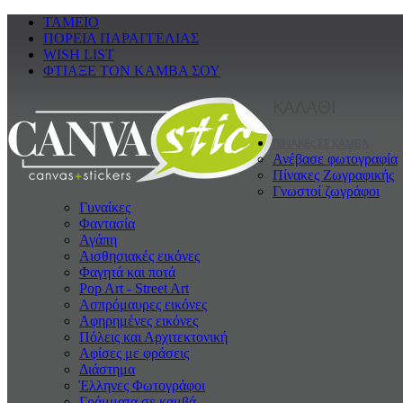
ΤΑΜΕΙΟ
ΠΟΡΕΙΑ ΠΑΡΑΓΓΕΛΙΑΣ
WISH LIST
ΦΤΙΑΞΕ ΤΟΝ ΚΑΜΒΑ ΣΟΥ
ΚΑΛΑΘΙ
ΠΙΝΑΚΕς ΣΕ ΚΑΜΒΑ
Ανέβασε φωτογραφία
Πίνακες Ζωγραφικής
Γνωστοί ζωγράφοι
Γυναίκες
Φαντασία
Αγάπη
Αισθησιακές εικόνες
Φαγητά και ποτά
Pop Art - Street Art
Ασπρόμαυρες εικόνες
Αφηρημένες εικόνες
Πόλεις και Αρχιτεκτονική
Αφίσες με φράσεις
Διάστημα
Έλληνες Φωτογράφοι
Γράμματα σε καμβά