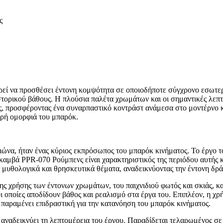
ς
ορεί να προσθέσει έντονη κομψότητα σε οποιοδήποτε σύγχρονο εσωτερ
στορικού βάθους. Η πλούσια παλέτα χρωμάτων και οι σημαντικές λεπ
ές, προσφέροντας ένα συναρπαστικό κοντράστ ανάμεσα στο μοντέρνο κ
ηρή ομορφιά του μπαρόκ.
ιώνα, ήταν ένας κύριος εκπρόσωπος του μπαρόκ κινήματος. Το έργο τ
 καμβά PPR-070 Ρούμπενς είναι χαρακτηριστικός της περιόδου αυτής 
, μυθολογικά και θρησκευτικά θέματα, αναδεικνύοντας την έντονη δρά
ης χρήσης των έντονων χρωμάτων, του παιχνιδιού φωτός και σκιάς, 
ια, οι οποίες αποδίδουν βάθος και ρεαλισμό στα έργα του. Επιπλέον, 
 παραμένει επιδραστική για την κατανόηση του μπαρόκ κινήματος.
αναδεικνύει τη λεπτομέρεια του έργου. Παραδίδεται τελαρωμένος σε 