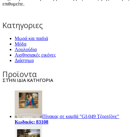
επιθυμείτε.
Κατηγοριες
Μωρά και παιδιά
Μόδα
Λουλούδια
Αισθησιακές εικόνες
Διάστημα
Προϊοντα
ΣΤΗΝ ΙΔΙΑ ΚΑΤΗΓΟΡΙΑ
Πίνακας σε καμβά "GI-049 Τζορτζόνε"
Κωδικός: 83108