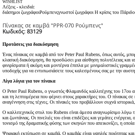
WISHLIST
Λέξεις - κλειδιά:
διάσημοι ζωγράφοι
Ρούμπενς
γνωστοί ζωγράφοι
Η κρίσις του Πάριδο
Πίνακας σε καμβά "PPR-070 Ρούμπενς"
Κωδικός: 83129
Προτάσεις για διακόσμηση
Ένας πίνακας σε καμβά από τον Peter Paul Rubens, όπως αυτός, μπ
κλασική διακόσμηση, θα προσδώσει μια αίσθηση πολυτέλειας και ι
φινιρίσματα ή ακόμη και μοντέρνα έπιπλα με μινιμαλιστικές γραμμ
υποδοχής για να εντυπωσιάσετε τους καλεσμένους σας με την αυστ
Λίγα λόγια για τον πίνακα
Ο Peter Paul Rubens, ο γνωστός Φλαμανδός καλλιτέχνης του 17ου α
και τη λεπτομέρεια που φέρνει στους χαρακτήρες του. Ο πίνακας σε
αναγέννηση στις τέχνες. Οι πίνακές του προβάλλουν συχνά ιστορικά
Ο καλλιτεχνικός στυλ του Rubens είναι άμεσα αναγνωρίσιμο λόγω τ
και ζωντάνιας. Οι πινελιές του είναι επιδέξιες και γεμάτες ενέργε
τονισμό της δραματικής φύσης των σκηνών που απεικονίζει, η οποία
Ψηφιακή εκτύπωση σε καμβά. Ο καμβάς είναι υψηλής ποιότητας και 