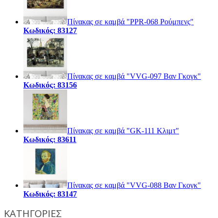
Πίνακας σε καμβά "PPR-068 Ρούμπενς"
Κωδικός: 83127
Πίνακας σε καμβά "VVG-097 Βαν Γκογκ"
Κωδικός: 83156
Πίνακας σε καμβά "GK-111 Κλιμτ"
Κωδικός: 83611
Πίνακας σε καμβά "VVG-088 Βαν Γκογκ"
Κωδικός: 83147
ΚΑΤΗΓΟΡΙΕΣ