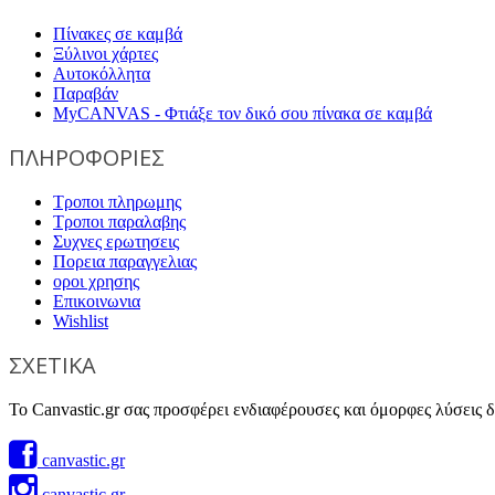
Πίνακες σε καμβά
Ξύλινοι χάρτες
Αυτοκόλλητα
Παραβάν
MyCANVAS - Φτιάξε τον δικό σου πίνακα σε καμβά
ΠΛΗΡΟΦΟΡΙΕΣ
Τροποι πληρωμης
Τροποι παραλαβης
Συχνες ερωτησεις
Πορεια παραγγελιας
οροι χρησης
Επικοινωνια
Wishlist
ΣΧΕΤΙΚΑ
Το Canvastic.gr σας προσφέρει ενδιαφέρουσες και όμορφες λύσεις δι
canvastic.gr
canvastic.gr