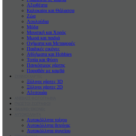
Αξιοθέατα
Καλοκαiρι και Θάλασσα
Ζώα
Λουλούδια
Μόδα
Μουσική και Χορός
Μωρά και παιδιά
Οχήματα και Μεταφορές
Παιδικές εικόνες
Αθλήματα και Hobbies
Τοπία και Φύση
Παγκόσμιος χάρτης
Παραβάν με καμβά
ΞΥΛΙΝΟΙ ΧΑΡΤΕς
Ξύλινοι χάρτες 3D
Ξύλινοι χάρτες 2D
Αξεσουάρ
ΑΝΕΒΑΣΕ ΦΩΤΟΓΡΑΦΙΑ
ΓΝΩΣΤΟΙ ΖΩΓΡΑΦΟΙ
ΠΑΙΔΙΚΕς ΕΙΚΟΝΕς
ΑΥΤΟΚΟΛΛΗΤΑ
Αυτοκόλλητα τοίχου
Αυτοκόλλητα βιτρίνας
Αυτοκόλλητα ψυγείου