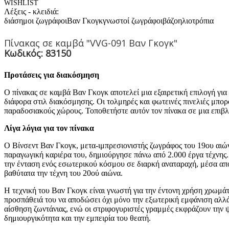
WISHLIST
Λέξεις - κλειδιά:
διάσημοι ζωγράφοι
Βαν Γκογκ
γνωστοί ζωγράφοι
βάζο
ηλιοτρόπια
Πίνακας σε καμβά "VVG-091 Βαν Γκογκ"
Κωδικός: 83150
Προτάσεις για διακόσμηση
Ο πίνακας σε καμβά Βαν Γκογκ αποτελεί μια εξαιρετική επιλογή γι
διάφορα στιλ διακόσμησης. Οι τολμηρές και φωτεινές πινελιές μπο
παραδοσιακούς χώρους. Τοποθετήστε αυτόν τον πίνακα σε μια επιβλη
Λίγα λόγια για τον πίνακα
Ο Βίνσεντ Βαν Γκογκ, μετα-ιμπρεσιονιστής ζωγράφος του 19ου αιών
παραγωγική καριέρα του, δημιούργησε πάνω από 2.000 έργα τέχνης.
την ένταση ενός εσωτερικού κόσμου σε διαρκή αναταραχή, μέσα από
βαθύτατα την τέχνη του 20ού αιώνα.
Η τεχνική του Βαν Γκογκ είναι γνωστή για την έντονη χρήση χρωμάτω
προσπάθειά του να αποδώσει όχι μόνο την εξωτερική εμφάνιση αλλά
αίσθηση ζωντάνιας, ενώ οι στριφογυριστές γραμμές εκφράζουν την 
δημιουργικότητα και την εμπειρία του θεατή.