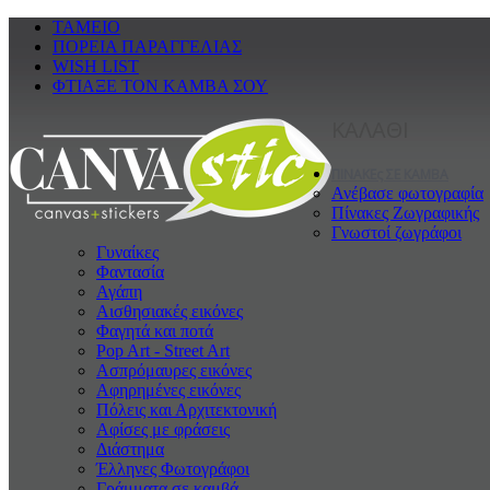
ΤΑΜΕΙΟ
ΠΟΡΕΙΑ ΠΑΡΑΓΓΕΛΙΑΣ
WISH LIST
ΦΤΙΑΞΕ ΤΟΝ ΚΑΜΒΑ ΣΟΥ
ΚΑΛΑΘΙ
ΠΙΝΑΚΕς ΣΕ ΚΑΜΒΑ
Ανέβασε φωτογραφία
Πίνακες Ζωγραφικής
Γνωστοί ζωγράφοι
Γυναίκες
Φαντασία
Αγάπη
Αισθησιακές εικόνες
Φαγητά και ποτά
Pop Art - Street Art
Ασπρόμαυρες εικόνες
Αφηρημένες εικόνες
Πόλεις και Αρχιτεκτονική
Αφίσες με φράσεις
Διάστημα
Έλληνες Φωτογράφοι
Γράμματα σε καμβά