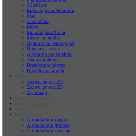
Αξιοθέατα
Καλοκαiρι και Θάλασσα
Ζώα
Λουλούδια
Μόδα
Μουσική και Χορός
Μωρά και παιδιά
Οχήματα και Μεταφορές
Παιδικές εικόνες
Αθλήματα και Hobbies
Τοπία και Φύση
Παγκόσμιος χάρτης
Παραβάν με καμβά
ΞΥΛΙΝΟΙ ΧΑΡΤΕς
Ξύλινοι χάρτες 3D
Ξύλινοι χάρτες 2D
Αξεσουάρ
ΑΝΕΒΑΣΕ ΦΩΤΟΓΡΑΦΙΑ
ΓΝΩΣΤΟΙ ΖΩΓΡΑΦΟΙ
ΠΑΙΔΙΚΕς ΕΙΚΟΝΕς
ΑΥΤΟΚΟΛΛΗΤΑ
Αυτοκόλλητα τοίχου
Αυτοκόλλητα βιτρίνας
Αυτοκόλλητα ψυγείου