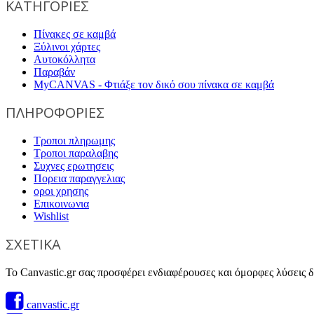
ΚΑΤΗΓΟΡΙΕΣ
Πίνακες σε καμβά
Ξύλινοι χάρτες
Αυτοκόλλητα
Παραβάν
MyCANVAS - Φτιάξε τον δικό σου πίνακα σε καμβά
ΠΛΗΡΟΦΟΡΙΕΣ
Τροποι πληρωμης
Τροποι παραλαβης
Συχνες ερωτησεις
Πορεια παραγγελιας
οροι χρησης
Επικοινωνια
Wishlist
ΣΧΕΤΙΚΑ
Το Canvastic.gr σας προσφέρει ενδιαφέρουσες και όμορφες λύσεις δι
canvastic.gr