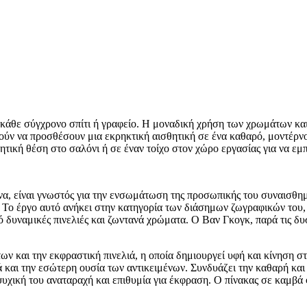
α κάθε σύγχρονο σπίτι ή γραφείο. Η μοναδική χρήση των χρωμάτων κα
ρούν να προσθέσουν μια εκρηκτική αισθητική σε ένα καθαρό, μοντέρν
τική θέση στο σαλόνι ή σε έναν τοίχο στον χώρο εργασίας για να εμπ
α, είναι γνωστός για την ενσωμάτωση της προσωπικής του συναισθημ
 Το έργο αυτό ανήκει στην κατηγορία των διάσημων ζωγραφικών του,
 δυναμικές πινελιές και ζωντανά χρώματα. Ο Βαν Γκογκ, παρά τις δ
ν και την εκφραστική πινελιά, η οποία δημιουργεί υφή και κίνηση στ
 και την εσώτερη ουσία των αντικειμένων. Συνδυάζει την καθαρή και
ψυχική του αναταραχή και επιθυμία για έκφραση. Ο πίνακας σε καμβά