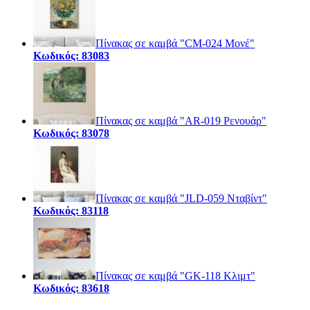
Πίνακας σε καμβά "CM-024 Μονέ"
Κωδικός: 83083
Πίνακας σε καμβά "AR-019 Ρενουάρ"
Κωδικός: 83078
Πίνακας σε καμβά "JLD-059 Νταβίντ"
Κωδικός: 83118
Πίνακας σε καμβά "GK-118 Κλιμτ"
Κωδικός: 83618