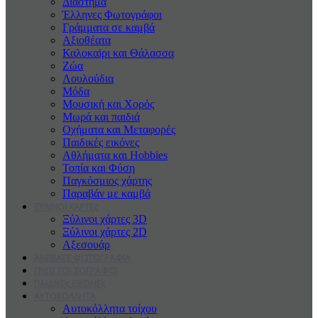
Διάστημα
Έλληνες Φωτογράφοι
Γράμματα σε καμβά
Αξιοθέατα
Καλοκαiρι και Θάλασσα
Ζώα
Λουλούδια
Μόδα
Μουσική και Χορός
Μωρά και παιδιά
Οχήματα και Μεταφορές
Παιδικές εικόνες
Αθλήματα και Hobbies
Τοπία και Φύση
Παγκόσμιος χάρτης
Παραβάν με καμβά
ΞΥΛΙΝΟΙ ΧΑΡΤΕς
Ξύλινοι χάρτες 3D
Ξύλινοι χάρτες 2D
Αξεσουάρ
ΑΝΕΒΑΣΕ ΦΩΤΟΓΡΑΦΙΑ
ΓΝΩΣΤΟΙ ΖΩΓΡΑΦΟΙ
ΠΑΙΔΙΚΕς ΕΙΚΟΝΕς
ΑΥΤΟΚΟΛΛΗΤΑ
Αυτοκόλλητα τοίχου