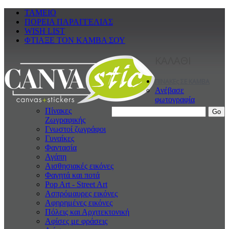
ΤΑΜΕΙΟ
ΠΟΡΕΙΑ ΠΑΡΑΓΓΕΛΙΑΣ
WISH LIST
ΦΤΙΑΞΕ ΤΟΝ ΚΑΜΒΑ ΣΟΥ
ΚΑΛΑΘΙ
ΠΙΝΑΚΕς ΣΕ ΚΑΜΒΑ
Ανέβασε
φωτογραφία
Πίνακες
Ζωγραφικής
Γνωστοί ζωγράφοι
Γυναίκες
Φαντασία
Αγάπη
Αισθησιακές εικόνες
Φαγητά και ποτά
Pop Art - Street Art
Ασπρόμαυρες εικόνες
Αφηρημένες εικόνες
Πόλεις και Αρχιτεκτονική
Αφίσες με φράσεις