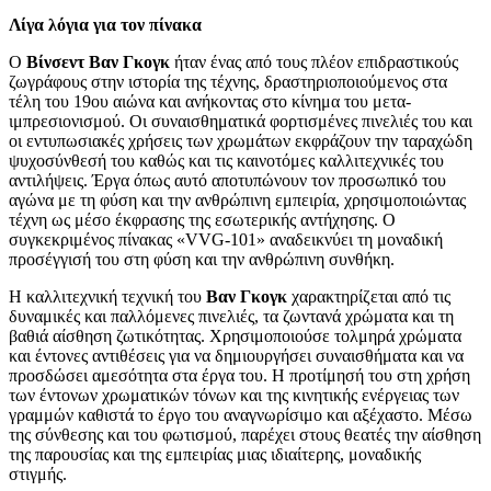
Λίγα λόγια για τον πίνακα
Ο
Βίνσεντ Βαν Γκογκ
ήταν ένας από τους πλέον επιδραστικούς
ζωγράφους στην ιστορία της τέχνης, δραστηριοποιούμενος στα
τέλη του 19ου αιώνα και ανήκοντας στο κίνημα του μετα-
ιμπρεσιονισμού. Οι συναισθηματικά φορτισμένες πινελιές του και
οι εντυπωσιακές χρήσεις των χρωμάτων εκφράζουν την ταραχώδη
ψυχοσύνθεσή του καθώς και τις καινοτόμες καλλιτεχνικές του
αντιλήψεις. Έργα όπως αυτό αποτυπώνουν τον προσωπικό του
αγώνα με τη φύση και την ανθρώπινη εμπειρία, χρησιμοποιώντας
τέχνη ως μέσο έκφρασης της εσωτερικής αντήχησης. Ο
συγκεκριμένος πίνακας «VVG-101» αναδεικνύει τη μοναδική
προσέγγισή του στη φύση και την ανθρώπινη συνθήκη.
Η καλλιτεχνική τεχνική του
Βαν Γκογκ
χαρακτηρίζεται από τις
δυναμικές και παλλόμενες πινελιές, τα ζωντανά χρώματα και τη
βαθιά αίσθηση ζωτικότητας. Χρησιμοποιούσε τολμηρά χρώματα
και έντονες αντιθέσεις για να δημιουργήσει συναισθήματα και να
προσδώσει αμεσότητα στα έργα του. Η προτίμησή του στη χρήση
των έντονων χρωματικών τόνων και της κινητικής ενέργειας των
γραμμών καθιστά το έργο του αναγνωρίσιμο και αξέχαστο. Μέσω
της σύνθεσης και του φωτισμού, παρέχει στους θεατές την αίσθηση
της παρουσίας και της εμπειρίας μιας ιδιαίτερης, μοναδικής
στιγμής.