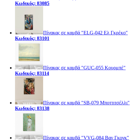
Κωδικός: 83085
Πίνακας σε καμβά "ELG-042 Ελ Γκρέκο"
Κωδικός: 83101
Πίνακας σε καμβά "GUC-055 Κουρμπέ"
Κωδικός: 83114
Πίνακας σε καμβά "SB-079 Μποττιτσέλλι"
Κωδικός: 83138
Πίνακας σε καμβά "VVG-084 Βαν Γκογκ"