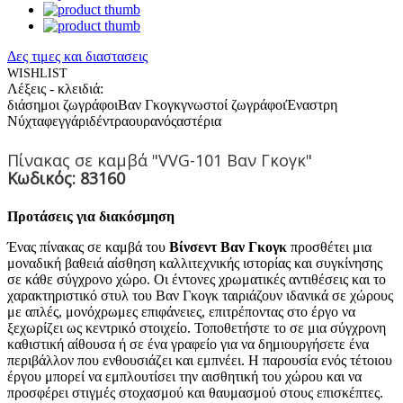
Δες τιμες και διαστασεις
WISHLIST
Λέξεις - κλειδιά:
διάσημοι ζωγράφοι
Βαν Γκογκ
γνωστοί ζωγράφοι
Έναστρη
Νύχτα
φεγγάρι
δέντρα
ουρανός
αστέρια
Πίνακας σε καμβά "VVG-101 Βαν Γκογκ"
Κωδικός: 83160
Προτάσεις για διακόσμηση
Ένας πίνακας σε καμβά του
Βίνσεντ Βαν Γκογκ
προσθέτει μια
μοναδική βαθειά αίσθηση καλλιτεχνικής ιστορίας και συγκίνησης
σε κάθε σύγχρονο χώρο. Οι έντονες χρωματικές αντιθέσεις και το
χαρακτηριστικό στυλ του Βαν Γκογκ ταιριάζουν ιδανικά σε χώρους
με απλές, μονόχρωμες επιφάνειες, επιτρέποντας στο έργο να
ξεχωρίζει ως κεντρικό στοιχείο. Τοποθετήστε το σε μια σύγχρονη
καθιστική αίθουσα ή σε ένα γραφείο για να δημιουργήσετε ένα
περιβάλλον που ενθουσιάζει και εμπνέει. Η παρουσία ενός τέτοιου
έργου μπορεί να εμπλουτίσει την αισθητική του χώρου και να
προσφέρει στιγμές στοχασμού και θαυμασμού στους επισκέπτες.