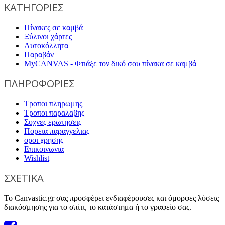
ΚΑΤΗΓΟΡΙΕΣ
Πίνακες σε καμβά
Ξύλινοι χάρτες
Αυτοκόλλητα
Παραβάν
MyCANVAS - Φτιάξε τον δικό σου πίνακα σε καμβά
ΠΛΗΡΟΦΟΡΙΕΣ
Τροποι πληρωμης
Τροποι παραλαβης
Συχνες ερωτησεις
Πορεια παραγγελιας
οροι χρησης
Επικοινωνια
Wishlist
ΣΧΕΤΙΚΑ
Το Canvastic.gr σας προσφέρει ενδιαφέρουσες και όμορφες λύσεις
διακόσμησης για το σπίτι, το κατάστημα ή το γραφείο σας.