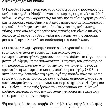
Λίγα λόγια για τον πίνακα
Ο Γκούσταβ Κλιμτ, ένας από τους κυριότερους εκπροσώπους του
κινήματος της Αρτ Νουβό, εργάστηκε κυρίως στις αρχές του 20ού
αιώνα. Το έργο του χαρακτηρίζεται από την πλούσια χρήση χρυσού
και περίπλοκες διακοσμητικές λεπτομέρειες που αντικατοπτρίζουν
την πολυπλοκότητα των συναισθημάτων και της ανθρώπινης
φύσης. Ένας από τους πιο γνωστούς πίνακές του είναι ο Φιλιά, ο
οποίος αναδεικνύει τη συνύπαρξη της αγάπης και της ομορφιάς
μέσα από την πολυτελή και αισθησιακή του αποτύπωση.
Ο Γκούσταβ Κλιμτ χρησιμοποίησε στη ζωγραφική του μια
εντυπωσιακή παλέτα χρωμάτων και υλικών, συχνά
ενσωματώνοντας φύλλα χρυσού, που προσέδιδαν στα έργα του μια
μοναδική λάμψη και πολυπλοκότητα. Η τεχνική του χαρακτήριζε
την ισορροπία ανάμεσα στο πραγματικό και το αφηρημένο, με
προσοχή στη λεπτομέρεια και την απόδοση της υφής. Ο Κλιμτ
συνδύασε την λεπτεπίλεπτη εφαρμογή της παστέλ παλέτας με τις
έντονες αντιθέσεις του φωτός και της σκιάς, δημιουργώντας έργα
που ενσωματώνουν το αρμονικό και το μυστηριώδες. Η τέχνη του
Κλιμτ είναι μια διαρκής έρευνα του προσωπικού και ιδιωτικού
κόσμου, αποτυπώνοντας την ανθρώπινη φιγούρα με εξαιρετική
τρυφερότητα και μοντερνισμό.
Ψηφιακή εκτύπωση σε καμβά. Ο καμβάς είναι υψηλής ποιότητας