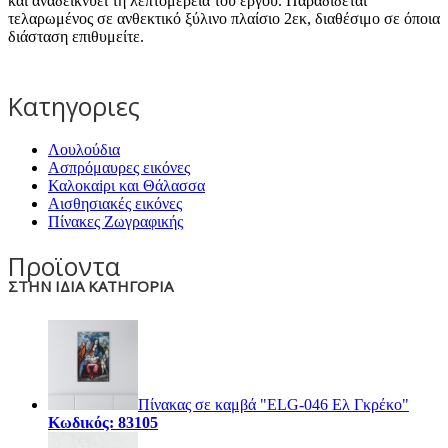
και αναδεικνύει τη λεπτομέρεια του έργου. Παραδίδεται
τελαρωμένος σε ανθεκτικό ξύλινο πλαίσιο 2εκ, διαθέσιμο σε όποια
διάσταση επιθυμείτε.
Κατηγοριες
Λουλούδια
Ασπρόμαυρες εικόνες
Καλοκαiρι και Θάλασσα
Αισθησιακές εικόνες
Πίνακες Ζωγραφικής
Προϊοντα
ΣΤΗΝ ΙΔΙΑ ΚΑΤΗΓΟΡΙΑ
Πίνακας σε καμβά "ELG-046 Ελ Γκρέκο"
Κωδικός: 83105