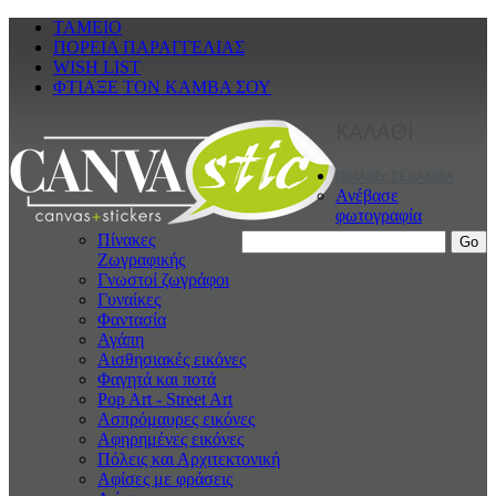
ΤΑΜΕΙΟ
ΠΟΡΕΙΑ ΠΑΡΑΓΓΕΛΙΑΣ
WISH LIST
ΦΤΙΑΞΕ ΤΟΝ ΚΑΜΒΑ ΣΟΥ
ΚΑΛΑΘΙ
ΠΙΝΑΚΕς ΣΕ ΚΑΜΒΑ
Ανέβασε
φωτογραφία
Πίνακες
Ζωγραφικής
Γνωστοί ζωγράφοι
Γυναίκες
Φαντασία
Αγάπη
Αισθησιακές εικόνες
Φαγητά και ποτά
Pop Art - Street Art
Ασπρόμαυρες εικόνες
Αφηρημένες εικόνες
Πόλεις και Αρχιτεκτονική
Αφίσες με φράσεις