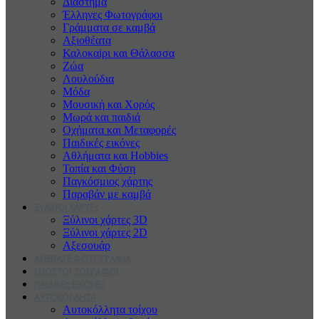
Διάστημα
Έλληνες Φωτογράφοι
Γράμματα σε καμβά
Αξιοθέατα
Καλοκαiρι και Θάλασσα
Ζώα
Λουλούδια
Μόδα
Μουσική και Χορός
Μωρά και παιδιά
Οχήματα και Μεταφορές
Παιδικές εικόνες
Αθλήματα και Hobbies
Τοπία και Φύση
Παγκόσμιος χάρτης
Παραβάν με καμβά
ΞΥΛΙΝΟΙ ΧΑΡΤΕς
Ξύλινοι χάρτες 3D
Ξύλινοι χάρτες 2D
Αξεσουάρ
ΑΝΕΒΑΣΕ ΦΩΤΟΓΡΑΦΙΑ
ΓΝΩΣΤΟΙ ΖΩΓΡΑΦΟΙ
ΠΑΙΔΙΚΕς ΕΙΚΟΝΕς
ΑΥΤΟΚΟΛΛΗΤΑ
Αυτοκόλλητα τοίχου