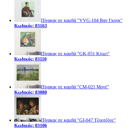
Πίνακας σε καμβά "VVG-104 Βαν Γκογκ"
Κωδικός: 83163
Πίνακας σε καμβά "GK-051 Κλιμτ"
Κωδικός: 83110
Πίνακας σε καμβά "CM-021 Μονέ"
Κωδικός: 83080
Πίνακας σε καμβά "GI-047 Τζορτζόνε"
Κωδικός: 83106