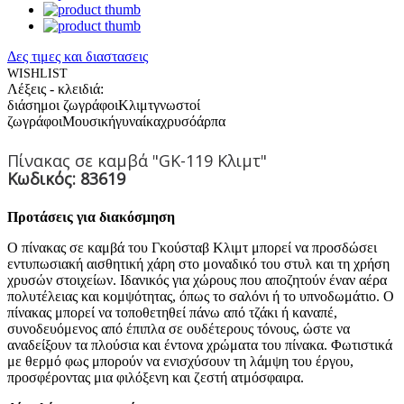
Δες τιμες και διαστασεις
WISHLIST
Λέξεις - κλειδιά:
διάσημοι ζωγράφοι
Κλιμτ
γνωστοί
ζωγράφοι
Μουσική
γυναίκα
χρυσό
άρπα
Πίνακας σε καμβά "GK-119 Κλιμτ"
Κωδικός: 83619
Προτάσεις για διακόσμηση
Ο πίνακας σε καμβά του Γκούσταβ Κλιμτ μπορεί να προσδώσει
εντυπωσιακή αισθητική χάρη στο μοναδικό του στυλ και τη χρήση
χρυσών στοιχείων. Ιδανικός για χώρους που αποζητούν έναν αέρα
πολυτέλειας και κομψότητας, όπως το σαλόνι ή το υπνοδωμάτιο. Ο
πίνακας μπορεί να τοποθετηθεί πάνω από τζάκι ή καναπέ,
συνοδευόμενος από έπιπλα σε ουδέτερους τόνους, ώστε να
αναδείξουν τα πλούσια και έντονα χρώματα του πίνακα. Φωτιστικά
με θερμό φως μπορούν να ενισχύσουν τη λάμψη του έργου,
προσφέροντας μια φιλόξενη και ζεστή ατμόσφαιρα.