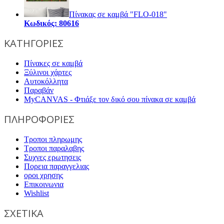
Πίνακας σε καμβά "FLO-018"
Κωδικός: 80616
ΚΑΤΗΓΟΡΙΕΣ
Πίνακες σε καμβά
Ξύλινοι χάρτες
Αυτοκόλλητα
Παραβάν
MyCANVAS - Φτιάξε τον δικό σου πίνακα σε καμβά
ΠΛΗΡΟΦΟΡΙΕΣ
Τροποι πληρωμης
Τροποι παραλαβης
Συχνες ερωτησεις
Πορεια παραγγελιας
οροι χρησης
Επικοινωνια
Wishlist
ΣΧΕΤΙΚΑ