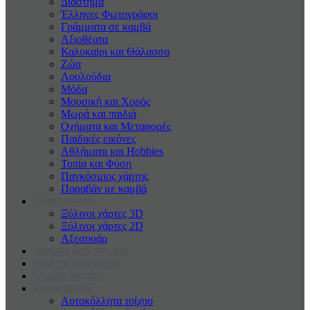
Διάστημα
Έλληνες Φωτογράφοι
Γράμματα σε καμβά
Αξιοθέατα
Καλοκαiρι και Θάλασσα
Ζώα
Λουλούδια
Μόδα
Μουσική και Χορός
Μωρά και παιδιά
Οχήματα και Μεταφορές
Παιδικές εικόνες
Αθλήματα και Hobbies
Τοπία και Φύση
Παγκόσμιος χάρτης
Παραβάν με καμβά
ΞΥΛΙΝΟΙ ΧΑΡΤΕς
Ξύλινοι χάρτες 3D
Ξύλινοι χάρτες 2D
Αξεσουάρ
ΑΝΕΒΑΣΕ ΦΩΤΟΓΡΑΦΙΑ
ΓΝΩΣΤΟΙ ΖΩΓΡΑΦΟΙ
ΠΑΙΔΙΚΕς ΕΙΚΟΝΕς
ΑΥΤΟΚΟΛΛΗΤΑ
Αυτοκόλλητα τοίχου