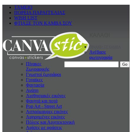
ΤΑΜΕΙΟ
ΠΟΡΕΙΑ ΠΑΡΑΓΓΕΛΙΑΣ
WISH LIST
ΦΤΙΑΞΕ ΤΟΝ ΚΑΜΒΑ ΣΟΥ
ΚΑΛΑΘΙ
ΠΙΝΑΚΕς ΣΕ ΚΑΜΒΑ
Ανέβασε
φωτογραφία
Πίνακες
Ζωγραφικής
Γνωστοί ζωγράφοι
Γυναίκες
Φαντασία
Αγάπη
Αισθησιακές εικόνες
Φαγητά και ποτά
Pop Art - Street Art
Ασπρόμαυρες εικόνες
Αφηρημένες εικόνες
Πόλεις και Αρχιτεκτονική
Αφίσες με φράσεις