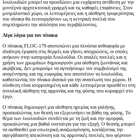
λουλουδιών μπορεί να προσδώσει μια ευχάριστη αντίθεση με την
μοντέρνα αρχιτεκτονική γραμμή και τις καθαρές επιφάνειες. Στον
μινιμαλιστικό χώρο, οι λεπτομέρειες και η αίσθηση τρυφερότητας
του πίνακα θα λειτουργήσουν ως η κεντρική πινελιά που
συμπληρώνει την απλότητα του περιβάλλοντος.
Λίγα λόγια για τον πίνακα
Ο πίνακας FLOC-179 αποτυπώνει μια πλούσια ανθοφορία με
ιδιαίτερη έμφαση στις θερμές και γήινες αποχρώσεις, οι οποίες
ανήκουν στην κατηγορία Λουλούδια. Οι απαλές πινελιές και η
χρήση των χρωμάτων δημιουργούν μια αίσθηση ζωντάνιας και
ακρίβειας. Δεν μπορούμε να αγνοήσουμε τον συμβολισμό της
αναγέννησης και της ευφορίας που αποπνέουν τα λουλούδια,
καθιστώντας τον πίνακα ιδανικό για την ανανέωση του χώρου. Η
σύνθεση είναι ισορροπημένη και κάθε λεπτομέρεια προσθέτει στη
συνολική αίσθηση της αρμονίας και της φύσης που κυριαρχεί στο
έργο.
Ο πίνακας δημιουργεί μια αίσθηση ηρεμίας και γαλήνης,
προσκαλώντας τον θεατή να εξερευνήσει τα βάθη της φύσης. Το
θέμα των λουλουδιών συνδέεται με τη ζωή και την ομορφιά,
προκαλώντας μια βαθιά νοσταλγία για την εξοχή. Ο θεατής μπορεί
να αισθανθεί μια εσωτερική αναζωογόνηση, κοιτάζοντας την
αψεγάδιαστη απεικόνιση και τις αρμονικές πινελιές που φέρνουν