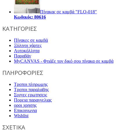
Πίνακας σε καμβά "FLO-018"
Κωδικός: 80616
ΚΑΤΗΓΟΡΙΕΣ
Πίνακες σε καμβά
Ξύλινοι χάρτες
Αυτοκόλλητα
Παραβάν
MyCANVAS - Φτιάξε τον δικό σου πίνακα σε καμβά
ΠΛΗΡΟΦΟΡΙΕΣ
Τροποι πληρωμης
Τροποι παραλαβης
Συχνες ερωτησεις
Πορεια παραγγελιας
οροι χρησης
Επικοινωνια
Wishlist
ΣΧΕΤΙΚΑ