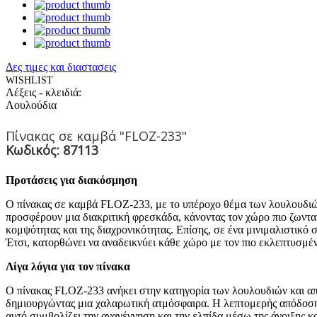
Δες τιμες και διαστασεις
WISHLIST
Λέξεις - κλειδιά:
Λουλούδια
Πίνακας σε καμβά "FLOZ-233"
Κωδικός: 87113
Προτάσεις για διακόσμηση
Ο πίνακας σε καμβά FLOZ-233, με το υπέροχο θέμα των λουλουδιών,
προσφέρουν μια διακριτική φρεσκάδα, κάνοντας τον χώρο πιο ζωντα
κομψότητας και της διαχρονικότητας. Επίσης, σε ένα μινιμαλιστικό σ
Έτσι, κατορθώνει να αναδεικνύει κάθε χώρο με τον πιο εκλεπτυσμέ
Λίγα λόγια για τον πίνακα
Ο πίνακας FLOZ-233 ανήκει στην κατηγορία των λουλουδιών και απο
δημιουργώντας μια χαλαρωτική ατμόσφαιρα. Η λεπτομερής απόδοση 
αυτό συμβολίζει την αναγέννηση και την ελπίδα μέσω της άνοιξης κα