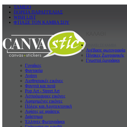
ΤΑΜΕΙΟ
ΠΟΡΕΙΑ ΠΑΡΑΓΓΕΛΙΑΣ
WISH LIST
ΦΤΙΑΞΕ ΤΟΝ ΚΑΜΒΑ ΣΟΥ
ΚΑΛΑΘΙ
ΠΙΝΑΚΕς ΣΕ ΚΑΜΒΑ
Ανέβασε φωτογραφία
Πίνακες Ζωγραφικής
Γνωστοί ζωγράφοι
Γυναίκες
Φαντασία
Αγάπη
Αισθησιακές εικόνες
Φαγητά και ποτά
Pop Art - Street Art
Ασπρόμαυρες εικόνες
Αφηρημένες εικόνες
Πόλεις και Αρχιτεκτονική
Αφίσες με φράσεις
Διάστημα
Έλληνες Φωτογράφοι
Γράμματα σε καμβά