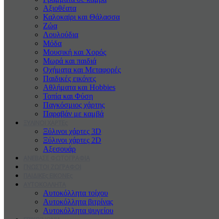
Αξιοθέατα
Καλοκαiρι και Θάλασσα
Ζώα
Λουλούδια
Μόδα
Μουσική και Χορός
Μωρά και παιδιά
Οχήματα και Μεταφορές
Παιδικές εικόνες
Αθλήματα και Hobbies
Τοπία και Φύση
Παγκόσμιος χάρτης
Παραβάν με καμβά
ΞΥΛΙΝΟΙ ΧΑΡΤΕς
Ξύλινοι χάρτες 3D
Ξύλινοι χάρτες 2D
Αξεσουάρ
ΑΝΕΒΑΣΕ ΦΩΤΟΓΡΑΦΙΑ
ΓΝΩΣΤΟΙ ΖΩΓΡΑΦΟΙ
ΠΑΙΔΙΚΕς ΕΙΚΟΝΕς
ΑΥΤΟΚΟΛΛΗΤΑ
Αυτοκόλλητα τοίχου
Αυτοκόλλητα βιτρίνας
Αυτοκόλλητα ψυγείου