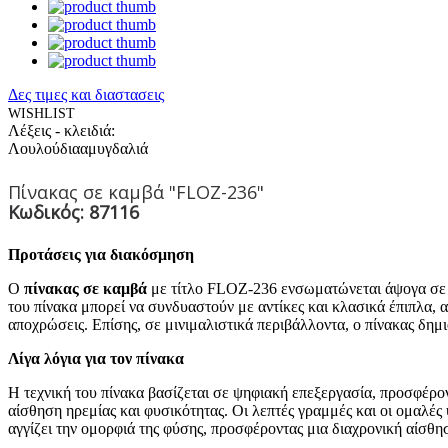
Δες τιμες και διαστασεις
WISHLIST
Λέξεις - κλειδιά:
Λουλούδια
αμυγδαλιά
Πίνακας σε καμβά "FLOZ-236"
Κωδικός: 87116
Προτάσεις για διακόσμηση
Ο
πίνακας σε καμβά
με τίτλο FLOZ-236 ενσωματώνεται άψογα σε 
του πίνακα μπορεί να συνδυαστούν με αντίκες και κλασικά έπιπλα, 
αποχρώσεις. Επίσης, σε μινιμαλιστικά περιβάλλοντα, ο πίνακας δη
Λίγα λόγια για τον πίνακα
Η τεχνική του πίνακα βασίζεται σε ψηφιακή επεξεργασία, προσφέρο
αίσθηση ηρεμίας και φυσικότητας. Οι λεπτές γραμμές και οι ομαλές
αγγίζει την ομορφιά της φύσης, προσφέροντας μια διαχρονική αίσθη