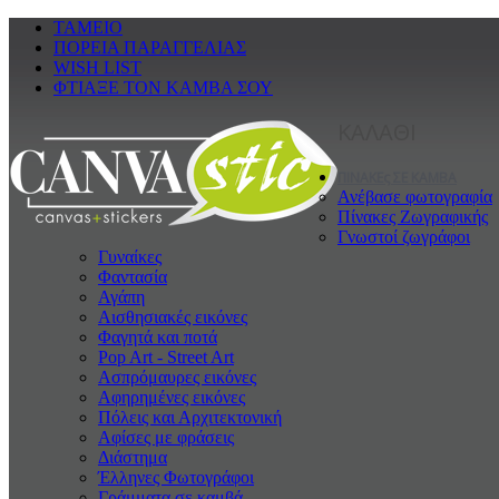
ΤΑΜΕΙΟ
ΠΟΡΕΙΑ ΠΑΡΑΓΓΕΛΙΑΣ
WISH LIST
ΦΤΙΑΞΕ ΤΟΝ ΚΑΜΒΑ ΣΟΥ
ΚΑΛΑΘΙ
ΠΙΝΑΚΕς ΣΕ ΚΑΜΒΑ
Ανέβασε φωτογραφία
Πίνακες Ζωγραφικής
Γνωστοί ζωγράφοι
Γυναίκες
Φαντασία
Αγάπη
Αισθησιακές εικόνες
Φαγητά και ποτά
Pop Art - Street Art
Ασπρόμαυρες εικόνες
Αφηρημένες εικόνες
Πόλεις και Αρχιτεκτονική
Αφίσες με φράσεις
Διάστημα
Έλληνες Φωτογράφοι
Γράμματα σε καμβά