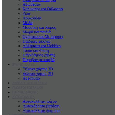
Αξιοθέατα
Καλοκαiρι και Θάλασσα
Ζώα
Λουλούδια
Μόδα
Μουσική και Χορός
Μωρά και παιδιά
Οχήματα και Μεταφορές
Παιδικές εικόνες
Αθλήματα και Hobbies
Τοπία και Φύση
Παγκόσμιος χάρτης
Παραβάν με καμβά
ΞΥΛΙΝΟΙ ΧΑΡΤΕς
Ξύλινοι χάρτες 3D
Ξύλινοι χάρτες 2D
Αξεσουάρ
ΑΝΕΒΑΣΕ ΦΩΤΟΓΡΑΦΙΑ
ΓΝΩΣΤΟΙ ΖΩΓΡΑΦΟΙ
ΠΑΙΔΙΚΕς ΕΙΚΟΝΕς
ΑΥΤΟΚΟΛΛΗΤΑ
Αυτοκόλλητα τοίχου
Αυτοκόλλητα βιτρίνας
Αυτοκόλλητα ψυγείου