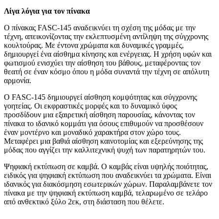
Λίγα λόγια για τον πίνακα
Ο πίνακας FASC-145 αναδεικνύει τη σχέση της μόδας με την
τέχνη, απεικονίζοντας την εκλεπτυσμένη αντίληψη της σύγχρονης
κουλτούρας. Με έντονα χρώματα και δυναμικές γραμμές,
δημιουργεί ένα αίσθημα κίνησης και ενέργειας. Η χρήση υφών και
φωτισμού ενισχύει την αίσθηση του βάθους, μεταφέροντας τον
θεατή σε έναν κόσμο όπου η μόδα συναντά την τέχνη σε απόλυτη
αρμονία.
Ο FASC-145 δημιουργεί αίσθηση κομψότητας και σύγχρονης
γοητείας. Οι εκφραστικές μορφές και το δυναμικό ύφος
προσδίδουν μια εξαιρετική αίσθηση παρουσίας, κάνοντας τον
πίνακα το ιδανικό κομμάτι για όσους επιθυμούν να προσθέσουν
έναν μοντέρνο και μοναδικό χαρακτήρα στον χώρο τους.
Μεταφέρει μια βαθιά αίσθηση καινοτομίας και εξερεύνησης της
μόδας που αγγίζει την καλλιτεχνική ψυχή των παρατηρητών του.
Ψηφιακή εκτύπωση σε καμβά. Ο καμβάς είναι υψηλής ποιότητας,
ειδικός για ψηφιακή εκτύπωση που αναδεικνύει τα χρώματα. Είναι
ιδανικός για διακόσμηση εσωτερικών χώρων. Παραλαμβάνετε τον
πίνακα με την ψηφιακή εκτύπωση καμβά, τελαρωμένο σε τελάρο
από ανθεκτικό ξύλο 2εκ, στη διάσταση που θέλετε.