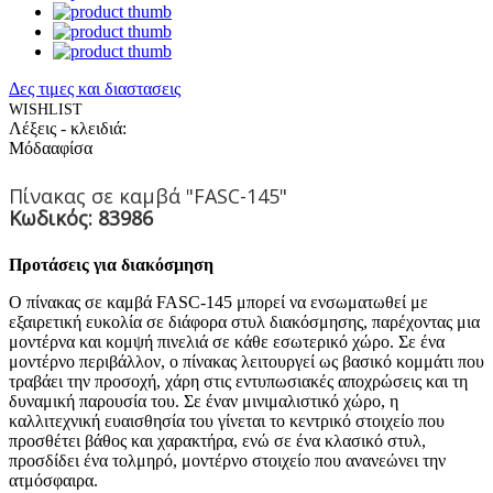
Δες τιμες και διαστασεις
WISHLIST
Λέξεις - κλειδιά:
Μόδα
αφίσα
Πίνακας σε καμβά "FASC-145"
Κωδικός: 83986
Προτάσεις για διακόσμηση
Ο πίνακας σε καμβά FASC-145 μπορεί να ενσωματωθεί με
εξαιρετική ευκολία σε διάφορα στυλ διακόσμησης, παρέχοντας μια
μοντέρνα και κομψή πινελιά σε κάθε εσωτερικό χώρο. Σε ένα
μοντέρνο περιβάλλον, ο πίνακας λειτουργεί ως βασικό κομμάτι που
τραβάει την προσοχή, χάρη στις εντυπωσιακές αποχρώσεις και τη
δυναμική παρουσία του. Σε έναν μινιμαλιστικό χώρο, η
καλλιτεχνική ευαισθησία του γίνεται το κεντρικό στοιχείο που
προσθέτει βάθος και χαρακτήρα, ενώ σε ένα κλασικό στυλ,
προσδίδει ένα τολμηρό, μοντέρνο στοιχείο που ανανεώνει την
ατμόσφαιρα.