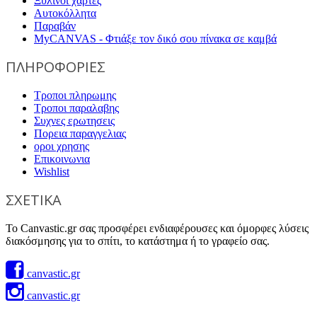
Ξύλινοι χάρτες
Αυτοκόλλητα
Παραβάν
MyCANVAS - Φτιάξε τον δικό σου πίνακα σε καμβά
ΠΛΗΡΟΦΟΡΙΕΣ
Τροποι πληρωμης
Τροποι παραλαβης
Συχνες ερωτησεις
Πορεια παραγγελιας
οροι χρησης
Επικοινωνια
Wishlist
ΣΧΕΤΙΚΑ
Το Canvastic.gr σας προσφέρει ενδιαφέρουσες και όμορφες λύσεις
διακόσμησης για το σπίτι, το κατάστημα ή το γραφείο σας.
canvastic.gr
canvastic.gr