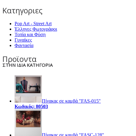
Κατηγοριες
Pop Art - Street Art
Έλληνες Φωτογράφοι
Τοπία και Φύση
Γυναίκες
Φαντασία
Προϊοντα
ΣΤΗΝ ΙΔΙΑ ΚΑΤΗΓΟΡΙΑ
Πίνακας σε καμβά "FAS-015"
Κωδικός: 80503
Πίνακας σε καμβά "FASC-128"