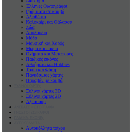
Διάστημα
Έλληνες Φωτογράφοι
Γράμματα σε καμβά
Αξιοθέατα
Καλοκαiρι και Θάλασσα
Ζώα
Λουλούδια
Μόδα
Μουσική και Χορός
Μωρά και παιδιά
Οχήματα και Μεταφορές
Παιδικές εικόνες
Αθλήματα και Hobbies
Τοπία και Φύση
Παγκόσμιος χάρτης
Παραβάν με καμβά
ΞΥΛΙΝΟΙ ΧΑΡΤΕς
Ξύλινοι χάρτες 3D
Ξύλινοι χάρτες 2D
Αξεσουάρ
ΑΝΕΒΑΣΕ ΦΩΤΟΓΡΑΦΙΑ
ΓΝΩΣΤΟΙ ΖΩΓΡΑΦΟΙ
ΠΑΙΔΙΚΕς ΕΙΚΟΝΕς
ΑΥΤΟΚΟΛΛΗΤΑ
Αυτοκόλλητα τοίχου