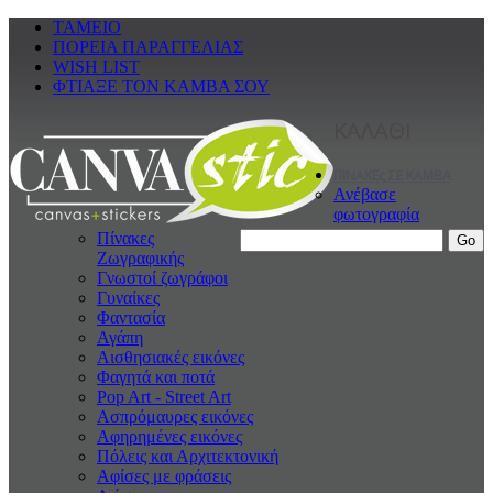
ΤΑΜΕΙΟ
ΠΟΡΕΙΑ ΠΑΡΑΓΓΕΛΙΑΣ
WISH LIST
ΦΤΙΑΞΕ ΤΟΝ ΚΑΜΒΑ ΣΟΥ
ΚΑΛΑΘΙ
ΠΙΝΑΚΕς ΣΕ ΚΑΜΒΑ
Ανέβασε
φωτογραφία
Πίνακες
Ζωγραφικής
Γνωστοί ζωγράφοι
Γυναίκες
Φαντασία
Αγάπη
Αισθησιακές εικόνες
Φαγητά και ποτά
Pop Art - Street Art
Ασπρόμαυρες εικόνες
Αφηρημένες εικόνες
Πόλεις και Αρχιτεκτονική
Αφίσες με φράσεις