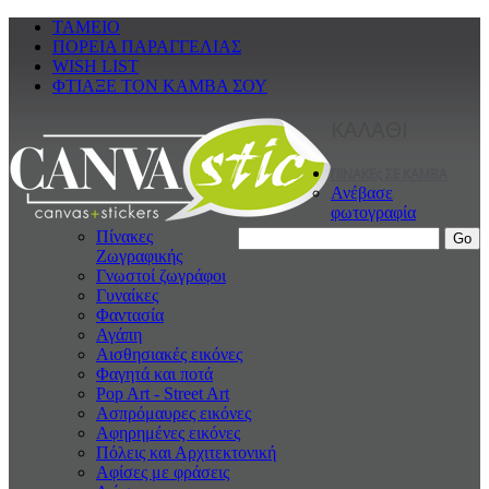
ΤΑΜΕΙΟ
ΠΟΡΕΙΑ ΠΑΡΑΓΓΕΛΙΑΣ
WISH LIST
ΦΤΙΑΞΕ ΤΟΝ ΚΑΜΒΑ ΣΟΥ
ΚΑΛΑΘΙ
ΠΙΝΑΚΕς ΣΕ ΚΑΜΒΑ
Ανέβασε
φωτογραφία
Πίνακες
Ζωγραφικής
Γνωστοί ζωγράφοι
Γυναίκες
Φαντασία
Αγάπη
Αισθησιακές εικόνες
Φαγητά και ποτά
Pop Art - Street Art
Ασπρόμαυρες εικόνες
Αφηρημένες εικόνες
Πόλεις και Αρχιτεκτονική
Αφίσες με φράσεις