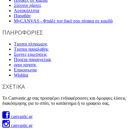
Πίνακες σε καμβά
Ξύλινοι χάρτες
Αυτοκόλλητα
Παραβάν
MyCANVAS - Φτιάξε τον δικό σου πίνακα σε καμβά
ΠΛΗΡΟΦΟΡΙΕΣ
Τροποι πληρωμης
Τροποι παραλαβης
Συχνες ερωτησεις
Πορεια παραγγελιας
οροι χρησης
Επικοινωνια
Wishlist
ΣΧΕΤΙΚΑ
Το Canvastic.gr σας προσφέρει ενδιαφέρουσες και όμορφες λύσεις
διακόσμησης για το σπίτι, το κατάστημα ή το γραφείο σας.
canvastic.gr
canvastic.gr