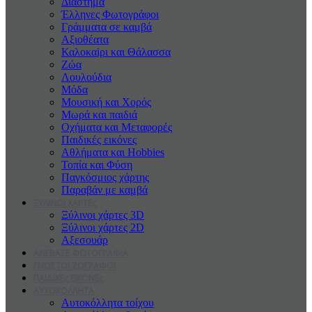
Διάστημα
Έλληνες Φωτογράφοι
Γράμματα σε καμβά
Αξιοθέατα
Καλοκαiρι και Θάλασσα
Ζώα
Λουλούδια
Μόδα
Μουσική και Χορός
Μωρά και παιδιά
Οχήματα και Μεταφορές
Παιδικές εικόνες
Αθλήματα και Hobbies
Τοπία και Φύση
Παγκόσμιος χάρτης
Παραβάν με καμβά
ΞΥΛΙΝΟΙ ΧΑΡΤΕς
Ξύλινοι χάρτες 3D
Ξύλινοι χάρτες 2D
Αξεσουάρ
ΑΝΕΒΑΣΕ ΦΩΤΟΓΡΑΦΙΑ
ΓΝΩΣΤΟΙ ΖΩΓΡΑΦΟΙ
ΠΑΙΔΙΚΕς ΕΙΚΟΝΕς
ΑΥΤΟΚΟΛΛΗΤΑ
Αυτοκόλλητα τοίχου