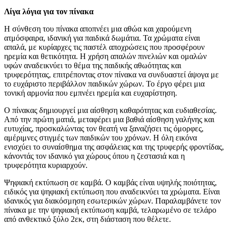
Λίγα λόγια για τον πίνακα
Η σύνθεση του πίνακα αποπνέει μια αθώα και χαρούμενη
ατμόσφαιρα, ιδανική για παιδικά δωμάτια. Τα χρώματα είναι
απαλά, με κυρίαρχες τις παστέλ αποχρώσεις που προσφέρουν
ηρεμία και θετικότητα. Η χρήση απαλών πινελιών και ομαλών
υφών αναδεικνύει το θέμα της παιδικής αθωότητας και
τρυφερότητας, επιτρέποντας στον πίνακα να συνδυαστεί άψογα με
το ευχάριστο περιβάλλον παιδικών χώρων. Το έργο φέρει μια
τονική αρμονία που εμπνέει ηρεμία και ευχαρίστηση.
Ο πίνακας δημιουργεί μια αίσθηση καθαρότητας και ευδιαθεσίας.
Από την πρώτη ματιά, μεταφέρει μια βαθιά αίσθηση γαλήνης και
ευτυχίας, προσκαλώντας τον θεατή να ξαναζήσει τις όμορφες,
αμέριμνες στιγμές των παιδικών του χρόνων. Η όλη εικόνα
ενισχύει το συναίσθημα της ασφάλειας και της τρυφερής φροντίδας,
κάνοντάς τον ιδανικό για χώρους όπου η ζεστασιά και η
τρυφερότητα κυριαρχούν.
Ψηφιακή εκτύπωση σε καμβά. Ο καμβάς είναι υψηλής ποιότητας,
ειδικός για ψηφιακή εκτύπωση που αναδεικνύει τα χρώματα. Είναι
ιδανικός για διακόσμηση εσωτερικών χώρων. Παραλαμβάνετε τον
πίνακα με την ψηφιακή εκτύπωση καμβά, τελαρωμένο σε τελάρο
από ανθεκτικό ξύλο 2εκ, στη διάσταση που θέλετε.