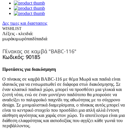
Δες τιμες και διαστασεις
WISHLIST
Λέξεις - κλειδιά:
μωράκι
μωρό
παιδί
παιδιά
Πίνακας σε καμβά "BABC-116"
Κωδικός: 90185
Προτάσεις για διακόσμηση
Ο πίνακας σε καμβά BABC-116 με θέμα Μωρά και παιδιά είναι
ιδανικός για να ενσωματωθεί σε διάφορα στυλ διακόσμησης. Σε
έναν κλασικό παιδικό χώρο, μπορεί να προσθέσει μια γλυκιά και
ζεστή νότα, ενώ σε έναν μοντέρνο παιδότοπο θα μπορούσε να
αναδείξει το παλιρροϊκό παιχνίδι της αθωότητας με το σύγχρονο
design. Σε μινιμαλιστικά διαμερίσματα, ο πίνακας αυτός μπορεί να
είναι το κεντρικό στοιχείο που προσδίδει μια απλή αλλά έντονη
αίσθηση αγνότητας και χαράς στον χώρο. Το αποτέλεσμα είναι μια
διάθεση ελαφρότητας και αισιοδοξίας που αγγίζει κάθε γωνιά του
περιβάλλοντος.