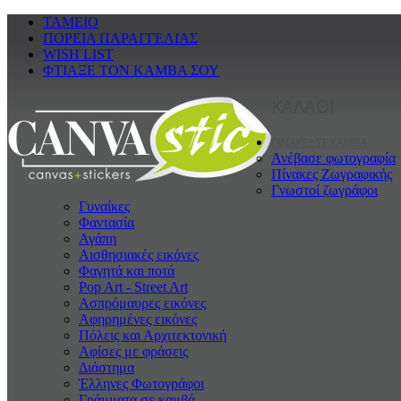
ΤΑΜΕΙΟ
ΠΟΡΕΙΑ ΠΑΡΑΓΓΕΛΙΑΣ
WISH LIST
ΦΤΙΑΞΕ ΤΟΝ ΚΑΜΒΑ ΣΟΥ
ΚΑΛΑΘΙ
ΠΙΝΑΚΕς ΣΕ ΚΑΜΒΑ
Ανέβασε φωτογραφία
Πίνακες Ζωγραφικής
Γνωστοί ζωγράφοι
Γυναίκες
Φαντασία
Αγάπη
Αισθησιακές εικόνες
Φαγητά και ποτά
Pop Art - Street Art
Ασπρόμαυρες εικόνες
Αφηρημένες εικόνες
Πόλεις και Αρχιτεκτονική
Αφίσες με φράσεις
Διάστημα
Έλληνες Φωτογράφοι
Γράμματα σε καμβά