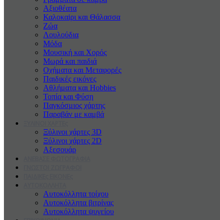
Αξιοθέατα
Καλοκαiρι και Θάλασσα
Ζώα
Λουλούδια
Μόδα
Μουσική και Χορός
Μωρά και παιδιά
Οχήματα και Μεταφορές
Παιδικές εικόνες
Αθλήματα και Hobbies
Τοπία και Φύση
Παγκόσμιος χάρτης
Παραβάν με καμβά
ΞΥΛΙΝΟΙ ΧΑΡΤΕς
Ξύλινοι χάρτες 3D
Ξύλινοι χάρτες 2D
Αξεσουάρ
ΑΝΕΒΑΣΕ ΦΩΤΟΓΡΑΦΙΑ
ΓΝΩΣΤΟΙ ΖΩΓΡΑΦΟΙ
ΠΑΙΔΙΚΕς ΕΙΚΟΝΕς
ΑΥΤΟΚΟΛΛΗΤΑ
Αυτοκόλλητα τοίχου
Αυτοκόλλητα βιτρίνας
Αυτοκόλλητα ψυγείου