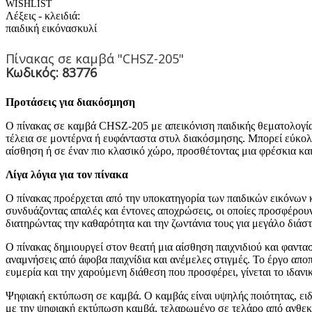
WISHLIST
Λέξεις - κλειδιά:
παιδική εικόνα
σκυλί
Πίνακας σε καμβά "CHSZ-205"
Κωδικός: 83776
Προτάσεις για διακόσμηση
Ο πίνακας σε καμβά CHSZ-205 με απεικόνιση παιδικής θεματολογίας 
τέλεια σε μοντέρνα ή ευφάνταστα στυλ διακόσμησης. Μπορεί εύκολα
αίσθηση ή σε έναν πιο κλασικό χώρο, προσθέτοντας μια φρέσκια και
Λίγα λόγια για τον πίνακα
Ο πίνακας προέρχεται από την υποκατηγορία των παιδικών εικόνων κα
συνδυάζοντας απαλές και έντονες αποχρώσεις, οι οποίες προσφέρου
διατηρώντας την καθαρότητα και την ζωντάνια τους για μεγάλο διάστ
Ο πίνακας δημιουργεί στον θεατή μια αίσθηση παιχνιδιού και φαντασ
αναμνήσεις από άφοβα παιχνίδια και ανέμελες στιγμές. Το έργο απο
ευμερία και την χαρούμενη διάθεση που προσφέρει, γίνεται το ιδανι
Ψηφιακή εκτύπωση σε καμβά. Ο καμβάς είναι υψηλής ποιότητας, ει
με την ψηφιακή εκτύπωση καμβά, τελαρωμένο σε τελάρο από ανθεκτ