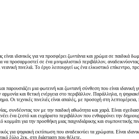
είναι ιδανικός για να προσφέρει ζωντάνια και χρώμα σε παιδικά δωμ
 να προσαρμοστεί σε ένα μινιμαλιστικό περιβάλλον, αναδεικνύοντας μ
 νεανική πινελιά. Το έργο λειτουργεί ως ένα ελκυστικό επίκεντρο, π
ι παρουσιάζει μια φωτεινή και ζωντανή σύνθεση που είναι ιδανική για
ν αρμονία και θετική ενέργεια στο περιβάλλον. Παράλληλα, η ψηφια
ημα. Οι τεχνικές πινελιές είναι απαλές, με προσοχή στη λεπτομέρεια
ίας, συνδέοντας τον με την παιδική αθωότητα και χαρά. Είναι σχεδιασ
πνέει ένα ζεστό και ευχάριστο περιβάλλον που ενθαρρύνει την δημιου
κό κομμάτι για την προσθήκη μιας παιχνιδιάρικης και συμπονετικής πι
δικός για ψηφιακή εκτύπωση που αναδεικνύει τα χρώματα. Είναι ιδα
ικό ξύλο 2εκ, στη διάσταση που θέλετε.