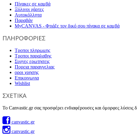
Πίνακες σε καμβά
Ξύλινοι χάρτες
Αυτοκόλλητα
Παραβάν
MyCANVAS - Φτιάξε τον δικό σου πίνακα σε καμβά
ΠΛΗΡΟΦΟΡΙΕΣ
Τροποι πληρωμης
Τροποι παραλαβης
Συχνες ερωτησεις
Πορεια παραγγελιας
οροι χρησης
Επικοινωνια
Wishlist
ΣΧΕΤΙΚΑ
Το Canvastic.gr σας προσφέρει ενδιαφέρουσες και όμορφες λύσεις δι
canvastic.gr
canvastic.gr