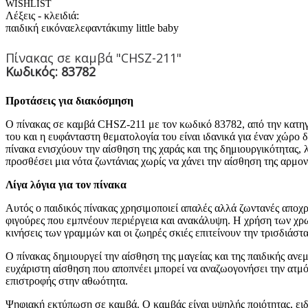
WISHLIST
Λέξεις - κλειδιά:
παιδική εικόνα
ελεφαντάκι
my little baby
Πίνακας σε καμβά "CHSZ-211"
Κωδικός: 83782
Προτάσεις για διακόσμηση
Ο πίνακας σε καμβά CHSZ-211 με τον κωδικό 83782, από την κατηγο
του και η ευφάνταστη θεματολογία του είναι ιδανικά για έναν χώρο 
πίνακα ενισχύουν την αίσθηση της χαράς και της δημιουργικότητας,
προσθέσει μια νότα ζωντάνιας χωρίς να χάνει την αίσθηση της αρμο
Λίγα λόγια για τον πίνακα
Αυτός ο παιδικός πίνακας χρησιμοποιεί απαλές αλλά ζωντανές αποχ
φιγούρες που εμπνέουν περιέργεια και ανακάλυψη. Η χρήση των χρω
κινήσεις των γραμμών και οι ζωηρές σκιές επιτείνουν την τρισδιάσ
Ο πίνακας δημιουργεί την αίσθηση της μαγείας και της παιδικής ανε
ευχάριστη αίσθηση που αποπνέει μπορεί να αναζωογονήσει την ατμό
επιστροφής στην αθωότητα.
Ψηφιακή εκτύπωση σε καμβά. Ο καμβάς είναι υψηλής ποιότητας, ει