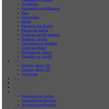
Αξιοθέατα
Καλοκαiρι και Θάλασσα
Ζώα
Λουλούδια
Μόδα
Μουσική και Χορός
Μωρά και παιδιά
Οχήματα και Μεταφορές
Παιδικές εικόνες
Αθλήματα και Hobbies
Τοπία και Φύση
Παγκόσμιος χάρτης
Παραβάν με καμβά
ΞΥΛΙΝΟΙ ΧΑΡΤΕς
Ξύλινοι χάρτες 3D
Ξύλινοι χάρτες 2D
Αξεσουάρ
ΑΝΕΒΑΣΕ ΦΩΤΟΓΡΑΦΙΑ
ΓΝΩΣΤΟΙ ΖΩΓΡΑΦΟΙ
ΠΑΙΔΙΚΕς ΕΙΚΟΝΕς
ΑΥΤΟΚΟΛΛΗΤΑ
Αυτοκόλλητα τοίχου
Αυτοκόλλητα βιτρίνας
Αυτοκόλλητα ψυγείου