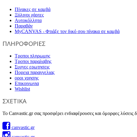
Πίνακες σε καμβά
Ξύλινοι χάρτες
Αυτοκόλλητα
Παραβάν
MyCANVAS - Φτιάξε τον δικό σου πίνακα σε καμβά
ΠΛΗΡΟΦΟΡΙΕΣ
Τροποι πληρωμης
Τροποι παραλαβης
Συχνες ερωτησεις
Πορεια παραγγελιας
οροι χρησης
Επικοινωνια
Wishlist
ΣΧΕΤΙΚΑ
Το Canvastic.gr σας προσφέρει ενδιαφέρουσες και όμορφες λύσεις δι
canvastic.gr
canvastic.gr