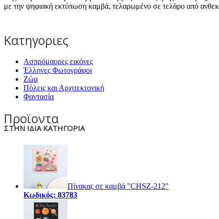
με την ψηφιακή εκτύπωση καμβά, τελαρωμένο σε τελάρο από ανθεκτ
Κατηγοριες
Ασπρόμαυρες εικόνες
Έλληνες Φωτογράφοι
Ζώα
Πόλεις και Αρχιτεκτονική
Φαντασία
Προϊοντα
ΣΤΗΝ ΙΔΙΑ ΚΑΤΗΓΟΡΙΑ
Πίνακας σε καμβά "CHSZ-212"
Κωδικός: 83783