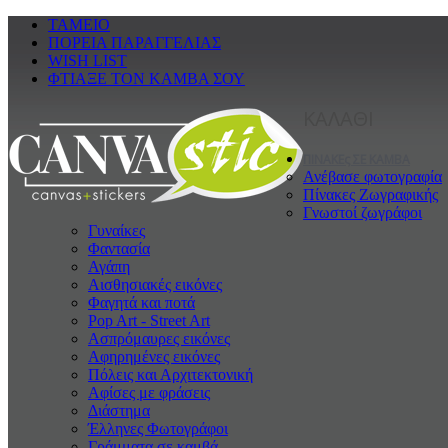
ΤΑΜΕΙΟ
ΠΟΡΕΙΑ ΠΑΡΑΓΓΕΛΙΑΣ
WISH LIST
ΦΤΙΑΞΕ ΤΟΝ ΚΑΜΒΑ ΣΟΥ
ΚΑΛΑΘΙ
ΠΙΝΑΚΕς ΣΕ ΚΑΜΒΑ
Ανέβασε φωτογραφία
Πίνακες Ζωγραφικής
Γνωστοί ζωγράφοι
Γυναίκες
Φαντασία
Αγάπη
Αισθησιακές εικόνες
Φαγητά και ποτά
Pop Art - Street Art
Ασπρόμαυρες εικόνες
Αφηρημένες εικόνες
Πόλεις και Αρχιτεκτονική
Αφίσες με φράσεις
Διάστημα
Έλληνες Φωτογράφοι
Γράμματα σε καμβά