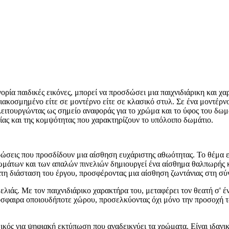
ρία παιδικές εικόνες, μπορεί να προσδώσει μια παιχνιδιάρικη και χ
διακοσμημένο είτε σε μοντέρνο είτε σε κλασικό στυλ. Σε ένα μοντέρν
 λειτουργώντας ως σημείο αναφοράς για το χρώμα και το ύφος του δωμ
νίας και της κομψότητας που χαρακτηρίζουν το υπόλοιπο δωμάτιο.
ρώσεις που προσδίδουν μια αίσθηση ευχάριστης αθωότητας. Το θέμα 
μάτων και των απαλών πινελιών δημιουργεί ένα αίσθημα θαλπωρής κα
τατη διάσταση του έργου, προσφέροντας μια αίσθηση ζωντάνιας στη σύ
μελιάς. Με τον παιχνιδιάρικο χαρακτήρα του, μεταφέρει τον θεατή σ' 
σφαιρα οποιουδήποτε χώρου, προσελκύοντας όχι μόνο την προσοχή τω
δικός για ψηφιακή εκτύπωση που αναδεικνύει τα χρώματα. Είναι ιδα