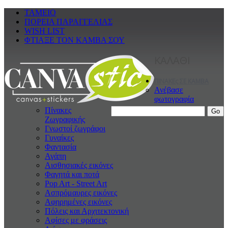
ΤΑΜΕΙΟ
ΠΟΡΕΙΑ ΠΑΡΑΓΓΕΛΙΑΣ
WISH LIST
ΦΤΙΑΞΕ ΤΟΝ ΚΑΜΒΑ ΣΟΥ
ΚΑΛΑΘΙ
ΠΙΝΑΚΕς ΣΕ ΚΑΜΒΑ
Ανέβασε
φωτογραφία
Πίνακες
Ζωγραφικής
Γνωστοί ζωγράφοι
Γυναίκες
Φαντασία
Αγάπη
Αισθησιακές εικόνες
Φαγητά και ποτά
Pop Art - Street Art
Ασπρόμαυρες εικόνες
Αφηρημένες εικόνες
Πόλεις και Αρχιτεκτονική
Αφίσες με φράσεις