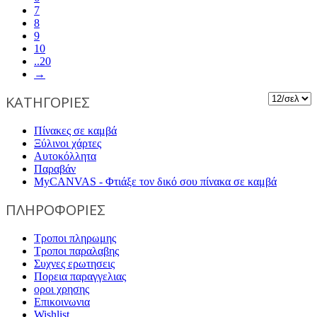
7
8
9
10
..20
→
ΚΑΤΗΓΟΡΙΕΣ
Πίνακες σε καμβά
Ξύλινοι χάρτες
Αυτοκόλλητα
Παραβάν
MyCANVAS - Φτιάξε τον δικό σου πίνακα σε καμβά
ΠΛΗΡΟΦΟΡΙΕΣ
Τροποι πληρωμης
Τροποι παραλαβης
Συχνες ερωτησεις
Πορεια παραγγελιας
οροι χρησης
Επικοινωνια
Wishlist