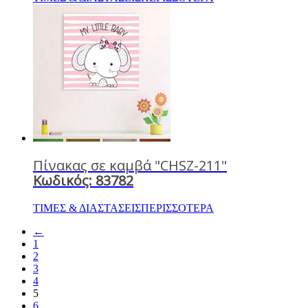
Πίνακας σε καμβά "CHSZ-211"
Κωδικός: 83782
ΤΙΜΕΣ & ΔΙΑΣΤΑΣΕΙΣ
ΠΕΡΙΣΣΟΤΕΡΑ
←
1
2
3
4
5
6