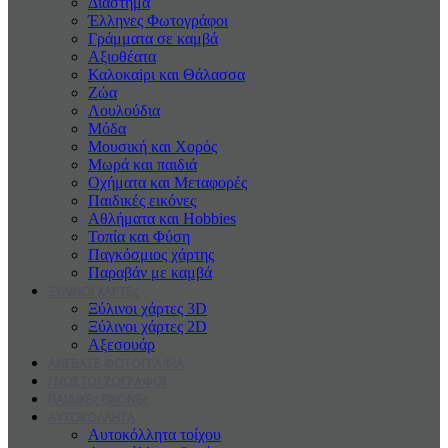
Διάστημα
Έλληνες Φωτογράφοι
Γράμματα σε καμβά
Αξιοθέατα
Καλοκαiρι και Θάλασσα
Ζώα
Λουλούδια
Μόδα
Μουσική και Χορός
Μωρά και παιδιά
Οχήματα και Μεταφορές
Παιδικές εικόνες
Αθλήματα και Hobbies
Τοπία και Φύση
Παγκόσμιος χάρτης
Παραβάν με καμβά
ΞΥΛΙΝΟΙ ΧΑΡΤΕς
Ξύλινοι χάρτες 3D
Ξύλινοι χάρτες 2D
Αξεσουάρ
ΑΝΕΒΑΣΕ ΦΩΤΟΓΡΑΦΙΑ
ΓΝΩΣΤΟΙ ΖΩΓΡΑΦΟΙ
ΠΑΙΔΙΚΕς ΕΙΚΟΝΕς
ΑΥΤΟΚΟΛΛΗΤΑ
Αυτοκόλλητα τοίχου