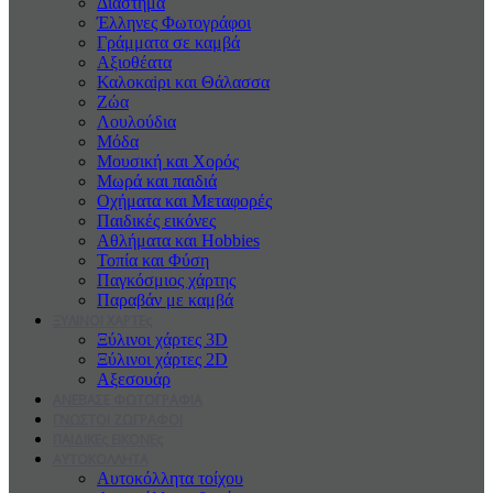
Διάστημα
Έλληνες Φωτογράφοι
Γράμματα σε καμβά
Αξιοθέατα
Καλοκαiρι και Θάλασσα
Ζώα
Λουλούδια
Μόδα
Μουσική και Χορός
Μωρά και παιδιά
Οχήματα και Μεταφορές
Παιδικές εικόνες
Αθλήματα και Hobbies
Τοπία και Φύση
Παγκόσμιος χάρτης
Παραβάν με καμβά
ΞΥΛΙΝΟΙ ΧΑΡΤΕς
Ξύλινοι χάρτες 3D
Ξύλινοι χάρτες 2D
Αξεσουάρ
ΑΝΕΒΑΣΕ ΦΩΤΟΓΡΑΦΙΑ
ΓΝΩΣΤΟΙ ΖΩΓΡΑΦΟΙ
ΠΑΙΔΙΚΕς ΕΙΚΟΝΕς
ΑΥΤΟΚΟΛΛΗΤΑ
Αυτοκόλλητα τοίχου