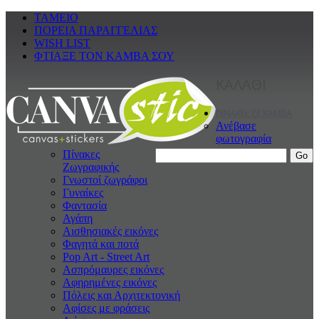
ΤΑΜΕΙΟ
ΠΟΡΕΙΑ ΠΑΡΑΓΓΕΛΙΑΣ
WISH LIST
ΦΤΙΑΞΕ ΤΟΝ ΚΑΜΒΑ ΣΟΥ
ΚΑΛΑΘΙ
ΠΙΝΑΚΕς ΣΕ ΚΑΜΒΑ
Ανέβασε
φωτογραφία
Πίνακες
Ζωγραφικής
Γνωστοί ζωγράφοι
Γυναίκες
Φαντασία
Αγάπη
Αισθησιακές εικόνες
Φαγητά και ποτά
Pop Art - Street Art
Ασπρόμαυρες εικόνες
Αφηρημένες εικόνες
Πόλεις και Αρχιτεκτονική
Αφίσες με φράσεις