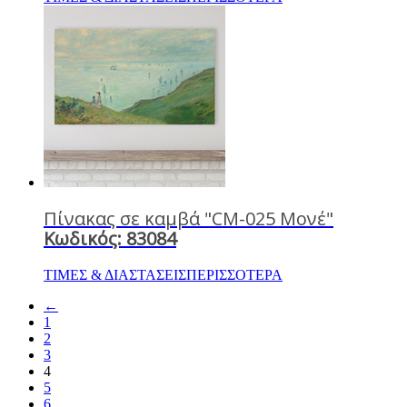
Πίνακας σε καμβά "CM-025 Μονέ"
Κωδικός: 83084
ΤΙΜΕΣ & ΔΙΑΣΤΑΣΕΙΣ
ΠΕΡΙΣΣΟΤΕΡΑ
←
1
2
3
4
5
6