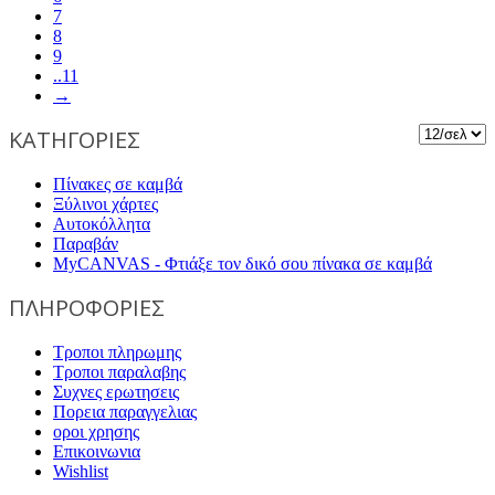
7
8
9
..11
→
ΚΑΤΗΓΟΡΙΕΣ
Πίνακες σε καμβά
Ξύλινοι χάρτες
Αυτοκόλλητα
Παραβάν
MyCANVAS - Φτιάξε τον δικό σου πίνακα σε καμβά
ΠΛΗΡΟΦΟΡΙΕΣ
Τροποι πληρωμης
Τροποι παραλαβης
Συχνες ερωτησεις
Πορεια παραγγελιας
οροι χρησης
Επικοινωνια
Wishlist