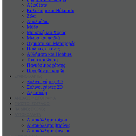
Αξιοθέατα
Καλοκαiρι και Θάλασσα
Ζώα
Λουλούδια
Μόδα
Μουσική και Χορός
Μωρά και παιδιά
Οχήματα και Μεταφορές
Παιδικές εικόνες
Αθλήματα και Hobbies
Τοπία και Φύση
Παγκόσμιος χάρτης
Παραβάν με καμβά
ΞΥΛΙΝΟΙ ΧΑΡΤΕς
Ξύλινοι χάρτες 3D
Ξύλινοι χάρτες 2D
Αξεσουάρ
ΑΝΕΒΑΣΕ ΦΩΤΟΓΡΑΦΙΑ
ΓΝΩΣΤΟΙ ΖΩΓΡΑΦΟΙ
ΠΑΙΔΙΚΕς ΕΙΚΟΝΕς
ΑΥΤΟΚΟΛΛΗΤΑ
Αυτοκόλλητα τοίχου
Αυτοκόλλητα βιτρίνας
Αυτοκόλλητα ψυγείου