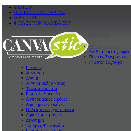
ΤΑΜΕΙΟ
ΠΟΡΕΙΑ ΠΑΡΑΓΓΕΛΙΑΣ
WISH LIST
ΦΤΙΑΞΕ ΤΟΝ ΚΑΜΒΑ ΣΟΥ
ΚΑΛΑΘΙ
ΠΙΝΑΚΕς ΣΕ ΚΑΜΒΑ
Ανέβασε φωτογραφία
Πίνακες Ζωγραφικής
Γνωστοί ζωγράφοι
Γυναίκες
Φαντασία
Αγάπη
Αισθησιακές εικόνες
Φαγητά και ποτά
Pop Art - Street Art
Ασπρόμαυρες εικόνες
Αφηρημένες εικόνες
Πόλεις και Αρχιτεκτονική
Αφίσες με φράσεις
Διάστημα
Έλληνες Φωτογράφοι
Γράμματα σε καμβά