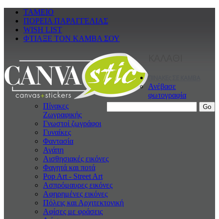
ΤΑΜΕΙΟ
ΠΟΡΕΙΑ ΠΑΡΑΓΓΕΛΙΑΣ
WISH LIST
ΦΤΙΑΞΕ ΤΟΝ ΚΑΜΒΑ ΣΟΥ
ΚΑΛΑΘΙ
ΠΙΝΑΚΕς ΣΕ ΚΑΜΒΑ
Ανέβασε
φωτογραφία
Πίνακες
Ζωγραφικής
Γνωστοί ζωγράφοι
Γυναίκες
Φαντασία
Αγάπη
Αισθησιακές εικόνες
Φαγητά και ποτά
Pop Art - Street Art
Ασπρόμαυρες εικόνες
Αφηρημένες εικόνες
Πόλεις και Αρχιτεκτονική
Αφίσες με φράσεις