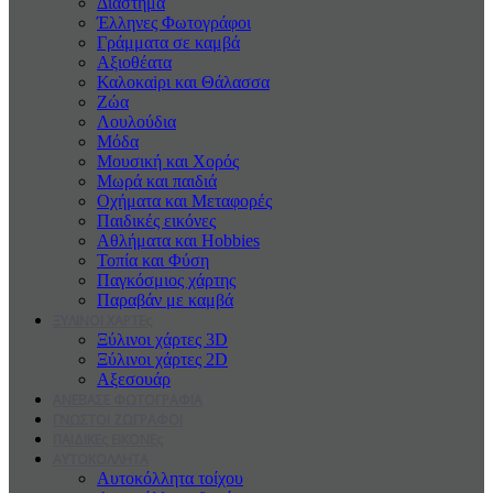
Διάστημα
Έλληνες Φωτογράφοι
Γράμματα σε καμβά
Αξιοθέατα
Καλοκαiρι και Θάλασσα
Ζώα
Λουλούδια
Μόδα
Μουσική και Χορός
Μωρά και παιδιά
Οχήματα και Μεταφορές
Παιδικές εικόνες
Αθλήματα και Hobbies
Τοπία και Φύση
Παγκόσμιος χάρτης
Παραβάν με καμβά
ΞΥΛΙΝΟΙ ΧΑΡΤΕς
Ξύλινοι χάρτες 3D
Ξύλινοι χάρτες 2D
Αξεσουάρ
ΑΝΕΒΑΣΕ ΦΩΤΟΓΡΑΦΙΑ
ΓΝΩΣΤΟΙ ΖΩΓΡΑΦΟΙ
ΠΑΙΔΙΚΕς ΕΙΚΟΝΕς
ΑΥΤΟΚΟΛΛΗΤΑ
Αυτοκόλλητα τοίχου