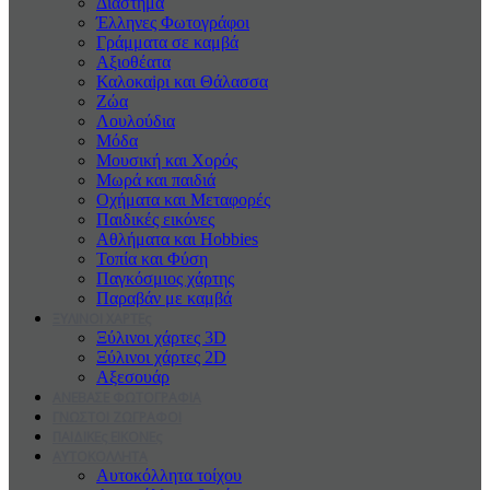
Διάστημα
Έλληνες Φωτογράφοι
Γράμματα σε καμβά
Αξιοθέατα
Καλοκαiρι και Θάλασσα
Ζώα
Λουλούδια
Μόδα
Μουσική και Χορός
Μωρά και παιδιά
Οχήματα και Μεταφορές
Παιδικές εικόνες
Αθλήματα και Hobbies
Τοπία και Φύση
Παγκόσμιος χάρτης
Παραβάν με καμβά
ΞΥΛΙΝΟΙ ΧΑΡΤΕς
Ξύλινοι χάρτες 3D
Ξύλινοι χάρτες 2D
Αξεσουάρ
ΑΝΕΒΑΣΕ ΦΩΤΟΓΡΑΦΙΑ
ΓΝΩΣΤΟΙ ΖΩΓΡΑΦΟΙ
ΠΑΙΔΙΚΕς ΕΙΚΟΝΕς
ΑΥΤΟΚΟΛΛΗΤΑ
Αυτοκόλλητα τοίχου