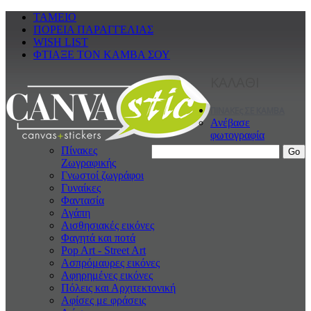
ΤΑΜΕΙΟ
ΠΟΡΕΙΑ ΠΑΡΑΓΓΕΛΙΑΣ
WISH LIST
ΦΤΙΑΞΕ ΤΟΝ ΚΑΜΒΑ ΣΟΥ
ΚΑΛΑΘΙ
ΠΙΝΑΚΕς ΣΕ ΚΑΜΒΑ
Ανέβασε
φωτογραφία
Πίνακες
Ζωγραφικής
Γνωστοί ζωγράφοι
Γυναίκες
Φαντασία
Αγάπη
Αισθησιακές εικόνες
Φαγητά και ποτά
Pop Art - Street Art
Ασπρόμαυρες εικόνες
Αφηρημένες εικόνες
Πόλεις και Αρχιτεκτονική
Αφίσες με φράσεις