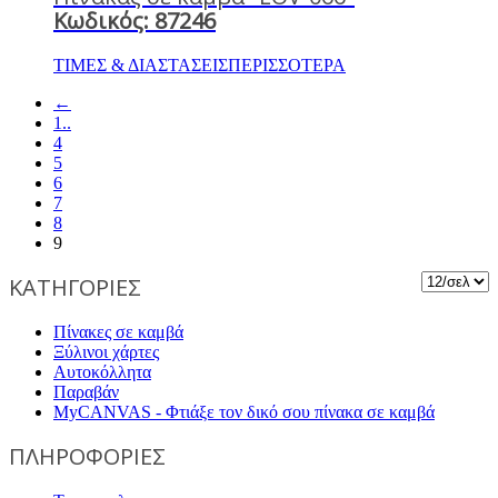
Κωδικός: 87246
ΤΙΜΕΣ & ΔΙΑΣΤΑΣΕΙΣ
ΠΕΡΙΣΣΟΤΕΡΑ
←
1..
4
5
6
7
8
9
ΚΑΤΗΓΟΡΙΕΣ
Πίνακες σε καμβά
Ξύλινοι χάρτες
Αυτοκόλλητα
Παραβάν
MyCANVAS - Φτιάξε τον δικό σου πίνακα σε καμβά
ΠΛΗΡΟΦΟΡΙΕΣ