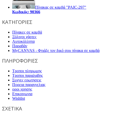
Πίνακας σε καμβά "PAIC-297"
Κωδικός: 90366
ΚΑΤΗΓΟΡΙΕΣ
Πίνακες σε καμβά
Ξύλινοι χάρτες
Αυτοκόλλητα
Παραβάν
MyCANVAS - Φτιάξε τον δικό σου πίνακα σε καμβά
ΠΛΗΡΟΦΟΡΙΕΣ
Τροποι πληρωμης
Τροποι παραλαβης
Συχνες ερωτησεις
Πορεια παραγγελιας
οροι χρησης
Επικοινωνια
Wishlist
ΣΧΕΤΙΚΑ