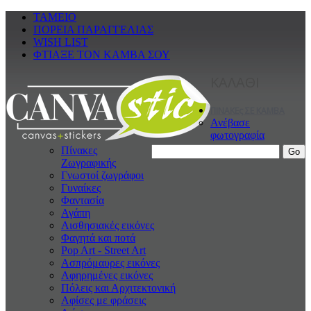
ΤΑΜΕΙΟ
ΠΟΡΕΙΑ ΠΑΡΑΓΓΕΛΙΑΣ
WISH LIST
ΦΤΙΑΞΕ ΤΟΝ ΚΑΜΒΑ ΣΟΥ
ΚΑΛΑΘΙ
ΠΙΝΑΚΕς ΣΕ ΚΑΜΒΑ
Ανέβασε
φωτογραφία
Πίνακες
Ζωγραφικής
Γνωστοί ζωγράφοι
Γυναίκες
Φαντασία
Αγάπη
Αισθησιακές εικόνες
Φαγητά και ποτά
Pop Art - Street Art
Ασπρόμαυρες εικόνες
Αφηρημένες εικόνες
Πόλεις και Αρχιτεκτονική
Αφίσες με φράσεις