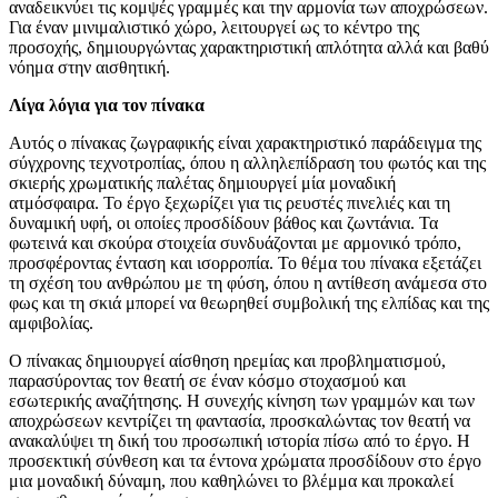
αναδεικνύει τις κομψές γραμμές και την αρμονία των αποχρώσεων.
Για έναν μινιμαλιστικό χώρο, λειτουργεί ως το κέντρο της
προσοχής, δημιουργώντας χαρακτηριστική απλότητα αλλά και βαθύ
νόημα στην αισθητική.
Λίγα λόγια για τον πίνακα
Αυτός ο πίνακας ζωγραφικής είναι χαρακτηριστικό παράδειγμα της
σύγχρονης τεχνοτροπίας, όπου η αλληλεπίδραση του φωτός και της
σκιερής χρωματικής παλέτας δημιουργεί μία μοναδική
ατμόσφαιρα. Το έργο ξεχωρίζει για τις ρευστές πινελιές και τη
δυναμική υφή, οι οποίες προσδίδουν βάθος και ζωντάνια. Τα
φωτεινά και σκούρα στοιχεία συνδυάζονται με αρμονικό τρόπο,
προσφέροντας ένταση και ισορροπία. Το θέμα του πίνακα εξετάζει
τη σχέση του ανθρώπου με τη φύση, όπου η αντίθεση ανάμεσα στο
φως και τη σκιά μπορεί να θεωρηθεί συμβολική της ελπίδας και της
αμφιβολίας.
Ο πίνακας δημιουργεί αίσθηση ηρεμίας και προβληματισμού,
παρασύροντας τον θεατή σε έναν κόσμο στοχασμού και
εσωτερικής αναζήτησης. Η συνεχής κίνηση των γραμμών και των
αποχρώσεων κεντρίζει τη φαντασία, προσκαλώντας τον θεατή να
ανακαλύψει τη δική του προσωπική ιστορία πίσω από το έργο. Η
προσεκτική σύνθεση και τα έντονα χρώματα προσδίδουν στο έργο
μια μοναδική δύναμη, που καθηλώνει το βλέμμα και προκαλεί