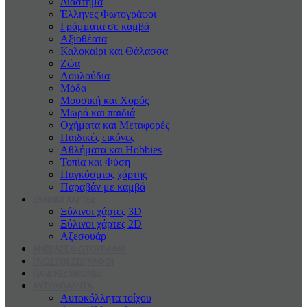
Διάστημα
Έλληνες Φωτογράφοι
Γράμματα σε καμβά
Αξιοθέατα
Καλοκαiρι και Θάλασσα
Ζώα
Λουλούδια
Μόδα
Μουσική και Χορός
Μωρά και παιδιά
Οχήματα και Μεταφορές
Παιδικές εικόνες
Αθλήματα και Hobbies
Τοπία και Φύση
Παγκόσμιος χάρτης
Παραβάν με καμβά
ΞΥΛΙΝΟΙ ΧΑΡΤΕς
Ξύλινοι χάρτες 3D
Ξύλινοι χάρτες 2D
Αξεσουάρ
ΑΝΕΒΑΣΕ ΦΩΤΟΓΡΑΦΙΑ
ΓΝΩΣΤΟΙ ΖΩΓΡΑΦΟΙ
ΠΑΙΔΙΚΕς ΕΙΚΟΝΕς
ΑΥΤΟΚΟΛΛΗΤΑ
Αυτοκόλλητα τοίχου