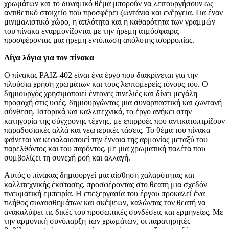
χρωμάτων και το δυναμικό θέμα μπορούν να λειτουργήσουν ως
αντιθετικό στοιχείο που προσφέρει ζωντάνια και ενέργεια. Για έναν
μινιμαλιστικό χώρο, η απλότητα και η καθαρότητα των γραμμών
του πίνακα εναρμονίζονται με την ήρεμη ατμόσφαιρα,
προσφέροντας μια ήρεμη εντύπωση απόλυτης ισορροπίας.
Λίγα λόγια για τον πίνακα
Ο πίνακας PAIZ-402 είναι ένα έργο που διακρίνεται για την
πλούσια χρήση χρωμάτων και τους λεπτομερείς τόνους του. Ο
δημιουργός χρησιμοποιεί έντονες πινελιές και δίνει μεγάλη
προσοχή στις υφές, δημιουργώντας μια συναρπαστική και ζωντανή
σύνθεση. Ιστορικά και καλλιτεχνικά, το έργο ανήκει στην
κατηγορία της σύγχρονης τέχνης, με επιρροές που αντικατοπτρίζουν
παραδοσιακές αλλά και νεωτερικές τάσεις. Το θέμα του πίνακα
φαίνεται να κεφαλαιοποιεί την έννοια της αρμονίας μεταξύ του
παρελθόντος και του παρόντος, με μια χρωματική παλέτα που
συμβολίζει τη συνεχή ροή και αλλαγή.
Αυτός ο πίνακας δημιουργεί μια αίσθηση χαλαρότητας και
καλλιτεχνικής έκστασης, προσφέροντας στο θεατή μια σχεδόν
πνευματική εμπειρία. Η επεξεργασία του έργου προκαλεί ένα
πλήθος συναισθημάτων και σκέψεων, καλώντας τον θεατή να
ανακαλύψει τις δικές του προσωπικές συνδέσεις και ερμηνείες. Με
την αρμονική συνύπαρξη των χρωμάτων, οι παρατηρητές