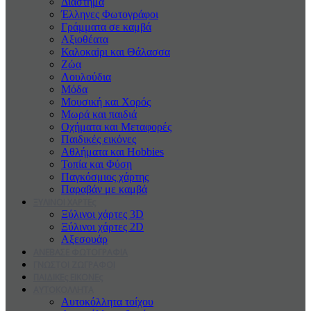
Διάστημα
Έλληνες Φωτογράφοι
Γράμματα σε καμβά
Αξιοθέατα
Καλοκαiρι και Θάλασσα
Ζώα
Λουλούδια
Μόδα
Μουσική και Χορός
Μωρά και παιδιά
Οχήματα και Μεταφορές
Παιδικές εικόνες
Αθλήματα και Hobbies
Τοπία και Φύση
Παγκόσμιος χάρτης
Παραβάν με καμβά
ΞΥΛΙΝΟΙ ΧΑΡΤΕς
Ξύλινοι χάρτες 3D
Ξύλινοι χάρτες 2D
Αξεσουάρ
ΑΝΕΒΑΣΕ ΦΩΤΟΓΡΑΦΙΑ
ΓΝΩΣΤΟΙ ΖΩΓΡΑΦΟΙ
ΠΑΙΔΙΚΕς ΕΙΚΟΝΕς
ΑΥΤΟΚΟΛΛΗΤΑ
Αυτοκόλλητα τοίχου