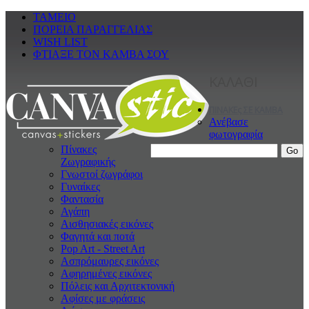
ΤΑΜΕΙΟ
ΠΟΡΕΙΑ ΠΑΡΑΓΓΕΛΙΑΣ
WISH LIST
ΦΤΙΑΞΕ ΤΟΝ ΚΑΜΒΑ ΣΟΥ
ΚΑΛΑΘΙ
ΠΙΝΑΚΕς ΣΕ ΚΑΜΒΑ
Ανέβασε
φωτογραφία
Πίνακες
Ζωγραφικής
Γνωστοί ζωγράφοι
Γυναίκες
Φαντασία
Αγάπη
Αισθησιακές εικόνες
Φαγητά και ποτά
Pop Art - Street Art
Ασπρόμαυρες εικόνες
Αφηρημένες εικόνες
Πόλεις και Αρχιτεκτονική
Αφίσες με φράσεις