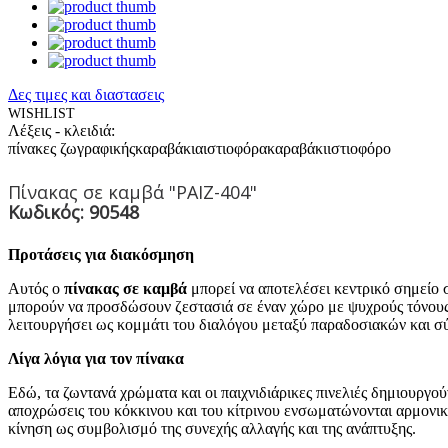
Δες τιμες και διαστασεις
WISHLIST
Λέξεις - κλειδιά:
πίνακες ζωγραφικής
καραβάκια
ιστιοφόρα
καραβάκι
ιστιοφόρο
Πίνακας σε καμβά "PAIZ-404"
Κωδικός: 90548
Προτάσεις για διακόσμηση
Αυτός ο
πίνακας σε καμβά
μπορεί να αποτελέσει κεντρικό σημείο σ
μπορούν να προσδώσουν ζεστασιά σε έναν χώρο με ψυχρούς τόνους, 
λειτουργήσει ως κομμάτι του διαλόγου μεταξύ παραδοσιακών και σύ
Λίγα λόγια για τον πίνακα
Εδώ, τα ζωντανά χρώματα και οι παιχνιδιάρικες πινελιές δημιουργο
αποχρώσεις του κόκκινου και του κίτρινου ενσωματώνονται αρμονικ
κίνηση ως συμβολισμό της συνεχής αλλαγής και της ανάπτυξης.