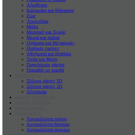
Αξιοθέατα
Καλοκαiρι και Θάλασσα
Ζώα
Λουλούδια
Μόδα
Μουσική και Χορός
Μωρά και παιδιά
Οχήματα και Μεταφορές
Παιδικές εικόνες
Αθλήματα και Hobbies
Τοπία και Φύση
Παγκόσμιος χάρτης
Παραβάν με καμβά
ΞΥΛΙΝΟΙ ΧΑΡΤΕς
Ξύλινοι χάρτες 3D
Ξύλινοι χάρτες 2D
Αξεσουάρ
ΑΝΕΒΑΣΕ ΦΩΤΟΓΡΑΦΙΑ
ΓΝΩΣΤΟΙ ΖΩΓΡΑΦΟΙ
ΠΑΙΔΙΚΕς ΕΙΚΟΝΕς
ΑΥΤΟΚΟΛΛΗΤΑ
Αυτοκόλλητα τοίχου
Αυτοκόλλητα βιτρίνας
Αυτοκόλλητα ψυγείου