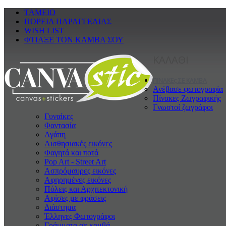
ΤΑΜΕΙΟ
ΠΟΡΕΙΑ ΠΑΡΑΓΓΕΛΙΑΣ
WISH LIST
ΦΤΙΑΞΕ ΤΟΝ ΚΑΜΒΑ ΣΟΥ
ΚΑΛΑΘΙ
ΠΙΝΑΚΕς ΣΕ ΚΑΜΒΑ
Ανέβασε φωτογραφία
Πίνακες Ζωγραφικής
Γνωστοί ζωγράφοι
Γυναίκες
Φαντασία
Αγάπη
Αισθησιακές εικόνες
Φαγητά και ποτά
Pop Art - Street Art
Ασπρόμαυρες εικόνες
Αφηρημένες εικόνες
Πόλεις και Αρχιτεκτονική
Αφίσες με φράσεις
Διάστημα
Έλληνες Φωτογράφοι
Γράμματα σε καμβά