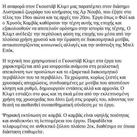
Η αναφορά στον Γκουστάβ Κλιμτ μας παραπέμπει στον διάσημο
Αυστριακό ζωγράφο του κινήματος της Αρ Νουβό, που έζησε στο
τέλος του 19ου αιώνα και τις αρχές του 20ου. Έργα όπως ο Φιλί και
ο Χρυσός Καμβάς καθόρισαν την τέχνη αυτής της εποχής και
εξακολουθούν να αποτελούν ορόσημο στην ιστορία της τέχνης. Ο
Κλιμτ ανέδειξε την περίπλοκη φύση της εποχής του μέσα από την
πλούσια χρήση χρυσού και την έμφαση σε διακοσμητικά μοτίβα,
αντικατοπτρίζοντας κοινωνικές αλλαγές και την ανάπτυξη της Μπελ
Επόκ.
Η τεχνική που χρησιμοποιεί ο Γκουστάβ Κλιμτ στα έργα του
χαρακτηρίζεται από μια ισορροπία ανάμεσα στη ρεαλιστική
απεικόνιση των προσώπων και το εξαιρετικά διακοσμητικό
περιβάλλον που τα περιβάλλει. Τα χρώματα, κυρίως ζεστές και
χρυσαφιές αποχρώσεις, συνδυασμένες με μοτίβα που αποπνέουν
κίνηση και ρυθμό, δημιουργούν εντάσεις αλλά και αρμονία. Ο
Κλιμτ εστιάζει στο φως και τη σκιά μέσα από την εκλεπτυσμένη
χρήση της χρυσοχοΐας που δίνει ζωή στις μορφές του, κάνοντας τον
θεατή να αισθανθεί συναισθηματική σύνδεση με το έργο.
Ψηφιακή εκτύπωση σε καμβά. Ο καμβάς είναι υψηλής ποιότητας
και αναδεικνύει τη λεπτομέρεια του έργου. Παραδίδεται
τελαρωμένος σε ανθεκτικό ξύλινο πλαίσιο 2εκ, διαθέσιμο σε όποια
διάσταση επιθυμείτε.