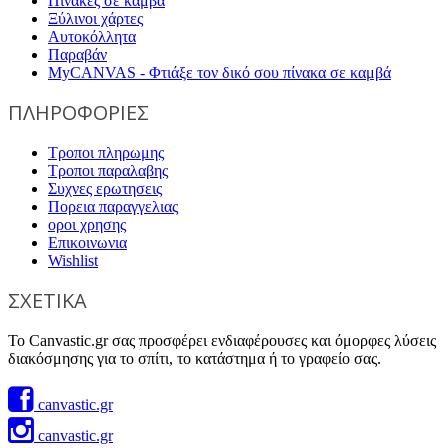
Πίνακες σε καμβά
Ξύλινοι χάρτες
Αυτοκόλλητα
Παραβάν
MyCANVAS - Φτιάξε τον δικό σου πίνακα σε καμβά
ΠΛΗΡΟΦΟΡΙΕΣ
Τροποι πληρωμης
Τροποι παραλαβης
Συχνες ερωτησεις
Πορεια παραγγελιας
οροι χρησης
Επικοινωνια
Wishlist
ΣΧΕΤΙΚΑ
Το Canvastic.gr σας προσφέρει ενδιαφέρουσες και όμορφες λύσεις
διακόσμησης για το σπίτι, το κατάστημα ή το γραφείο σας.
canvastic.gr
canvastic.gr