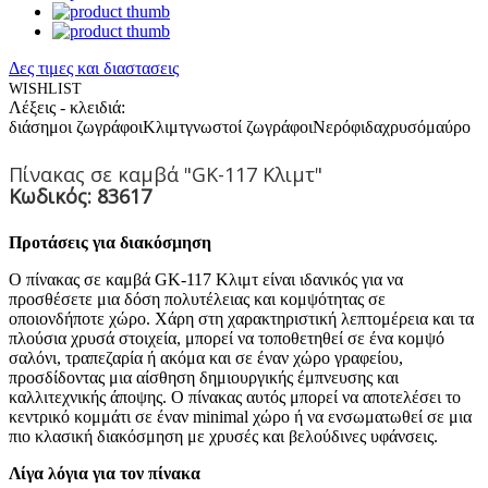
Δες τιμες και διαστασεις
WISHLIST
Λέξεις - κλειδιά:
διάσημοι ζωγράφοι
Κλιμτ
γνωστοί ζωγράφοι
Νερόφιδα
χρυσό
μαύρο
Πίνακας σε καμβά "GK-117 Κλιμτ"
Κωδικός: 83617
Προτάσεις για διακόσμηση
Ο πίνακας σε καμβά GK-117 Κλιμτ είναι ιδανικός για να
προσθέσετε μια δόση πολυτέλειας και κομψότητας σε
οποιονδήποτε χώρο. Χάρη στη χαρακτηριστική λεπτομέρεια και τα
πλούσια χρυσά στοιχεία, μπορεί να τοποθετηθεί σε ένα κομψό
σαλόνι, τραπεζαρία ή ακόμα και σε έναν χώρο γραφείου,
προσδίδοντας μια αίσθηση δημιουργικής έμπνευσης και
καλλιτεχνικής άποψης. Ο πίνακας αυτός μπορεί να αποτελέσει το
κεντρικό κομμάτι σε έναν minimal χώρο ή να ενσωματωθεί σε μια
πιο κλασική διακόσμηση με χρυσές και βελούδινες υφάνσεις.
Λίγα λόγια για τον πίνακα