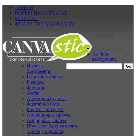
ΤΑΜΕΙΟ
ΠΟΡΕΙΑ ΠΑΡΑΓΓΕΛΙΑΣ
WISH LIST
ΦΤΙΑΞΕ ΤΟΝ ΚΑΜΒΑ ΣΟΥ
ΚΑΛΑΘΙ
ΠΙΝΑΚΕς ΣΕ ΚΑΜΒΑ
Ανέβασε
φωτογραφία
Πίνακες
Ζωγραφικής
Γνωστοί ζωγράφοι
Γυναίκες
Φαντασία
Αγάπη
Αισθησιακές εικόνες
Φαγητά και ποτά
Pop Art - Street Art
Ασπρόμαυρες εικόνες
Αφηρημένες εικόνες
Πόλεις και Αρχιτεκτονική
Αφίσες με φράσεις