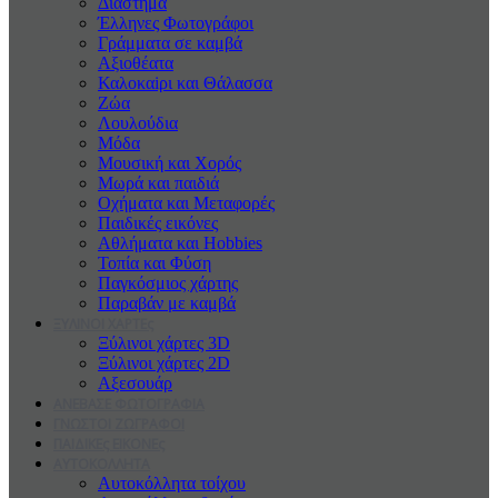
Διάστημα
Έλληνες Φωτογράφοι
Γράμματα σε καμβά
Αξιοθέατα
Καλοκαiρι και Θάλασσα
Ζώα
Λουλούδια
Μόδα
Μουσική και Χορός
Μωρά και παιδιά
Οχήματα και Μεταφορές
Παιδικές εικόνες
Αθλήματα και Hobbies
Τοπία και Φύση
Παγκόσμιος χάρτης
Παραβάν με καμβά
ΞΥΛΙΝΟΙ ΧΑΡΤΕς
Ξύλινοι χάρτες 3D
Ξύλινοι χάρτες 2D
Αξεσουάρ
ΑΝΕΒΑΣΕ ΦΩΤΟΓΡΑΦΙΑ
ΓΝΩΣΤΟΙ ΖΩΓΡΑΦΟΙ
ΠΑΙΔΙΚΕς ΕΙΚΟΝΕς
ΑΥΤΟΚΟΛΛΗΤΑ
Αυτοκόλλητα τοίχου